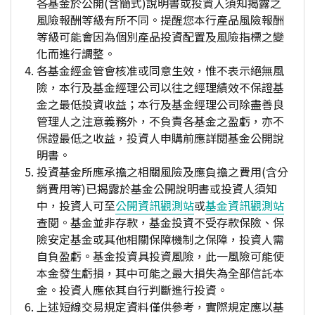
各基金於公開(含簡式)說明書或投資人須知揭露之
風險報酬等級有所不同。提醒您本行產品風險報酬
等級可能會因為個別產品投資配置及風險指標之變
化而進行調整。
各基金經金管會核准或同意生效，惟不表示絕無風
險，本行及基金經理公司以往之經理績效不保證基
金之最低投資收益；本行及基金經理公司除盡善良
管理人之注意義務外，不負責各基金之盈虧，亦不
保證最低之收益，投資人申購前應詳閱基金公開說
明書。
投資基金所應承擔之相關風險及應負擔之費用(含分
銷費用等)已揭露於基金公開說明書或投資人須知
中，投資人可至
公開資訊觀測站
或
基金資訊觀測站
查閱。基金並非存款，基金投資不受存款保險、保
險安定基金或其他相關保障機制之保障，投資人需
自負盈虧。基金投資具投資風險，此一風險可能使
本金發生虧損，其中可能之最大損失為全部信託本
金。投資人應依其自行判斷進行投資。
上述短線交易規定資料僅供參考，實際規定應以基