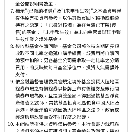
金公開說明書為主。
標示"(已撤銷核備)"及"(未申報生效)"之基金資料僅
提供原有投資者參考，以供其做買回、轉換或繼續
持有之決定；「已撤銷核備」為在台灣已下架(停
售)的基金；「未申報生效」為未向金管會辦理申報
生效作業之境外基金。
後收型基金在贖回時，基金公司將依持有期間長短
收取不同比率之遞延申購手續費，該費用將自贖回
總額中扣除；另各基金公司需收取一定比率之分銷
費用，將反映於每日基金淨值中，投資人無需額外
支付。
依金融監督管理委員會規定境外基金投資大陸地區
證券市場之有價證券以掛牌上市有價證券及銀行間
債券市場為限，且投資總金額不得超過該基金淨資
產價值之20%，當該基金投資地區包含中國大陸及
香港，基金淨值可能因為大陸地區之法令、政治或
經濟環境改變而受不同程度之影響。
本網站所提供之資料僅供參考，本行會盡力就可靠
之資料來源提供正確資訊。基金績效及淨值、持股