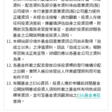
資料、配息資料及部分基本資料係由嘉實資訊(股)
公司提供，本行會要求嘉實資訊(股)公司盡力提供
正確資訊。未經合法授權，請勿翻載。投資人在做
任何投資決策前，應審慎評估自身之投資目標、財
務狀況及風險承受度等事宜，並請於投資前詳閱各
基金之公開說明書或投資人須知。
本網站部分境外基金因嘉實資訊公司尚未取得「自
成立以來」之淨值資料，因此「自成立以來」報酬
率恐無法正常呈現，詳細仍應以各基金公司之資料
為準。
各基金所載之配息發放日係投資標的發行機構分配
之日期，實際入帳日依受託人作業處理原則而可能
有所不同。
有關基金之ESG資訊，投資人應於申購前詳閱基金
公開說明書或投資人須知所載之基金所有特色或目
標等資訊，並可至基金資訊觀測站之
ESG基金專區
查詢。