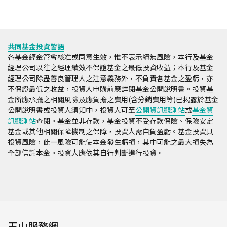
共同基金投資警語
各基金經金管會核准或同意生效，惟不表示絕無風險，本行及基金
經理公司以往之經理績效不保證基金之最低投資收益；本行及基金
經理公司除盡善良管理人之注意義務外，不負責各基金之盈虧，亦
不保證最低之收益，投資人申購前應詳閱基金公開說明書。投資基
金所應承擔之相關風險及應負擔之費用(含分銷費用等)已揭露於基金
公開說明書或投資人須知中，投資人可至
公開資訊觀測站
或
基金資
訊觀測站
查閱。基金並非存款，基金投資不受存款保險、保險安定
基金或其他相關保障機制之保障，投資人需自負盈虧。基金投資具
投資風險，此一風險可能使本金發生虧損，其中可能之最大損失為
全部信託本金。投資人應依其自行判斷進行投資。
玉山服務網