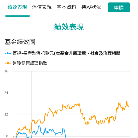
績效表現
淨值表現
基本資料
持股狀況
配息狀況
申購
績效表現
基金績效圖
百達-長壽樂活-R歐元
(本基金非屬環境、社會及治理相關主題基金)
道瓊健康護理指數
36
24
12
0