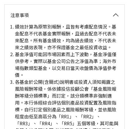
注意事項
績效計算為原幣別報酬，且皆有考慮配息情況。基
金配息不代表基金實際報酬，且過去配息不代表未
來配息。所有基金績效，均為過去績效，不代表未
來之績效表現，亦不保證基金之最低投資收益。
基金淨值可能因市場因素而上下波動，基金淨值僅
供參考，實際以基金公司公告之淨值為準；海外市
場指數類型基金，以交易日當天收盤價為淨值參考
價。
各基金於公開(含簡式)說明書或投資人須知揭露之
風險報酬等級，係依據投信投顧公會「基金風險報
酬等級分類標準」而訂定，該分類標準非強制適
用。本行係經綜合評估個別產品投資配置及風險指
標，自行訂定個別產品之風險報酬等級，並依風險
程度由低至高區分為「RR1」、「RR2」、
「RR3」、「RR4」、「RR5」五個等級，其可能與