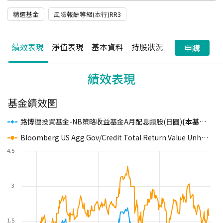
精選基金
風險報酬等級(本行)RR3
績效表現
淨值表現
基本資料
持股狀況
配息狀況
申購
績效表現
基金績效圖
路博邁投資基金-NB策略收益基金A月配息類股(日圓)
(本基金主要係投資於非投資等級之高風險債券且配息來源可能為本金)
Bloomberg US Agg Gov/Credit Total Return Value Unhedged USD
4.5
3
1.5