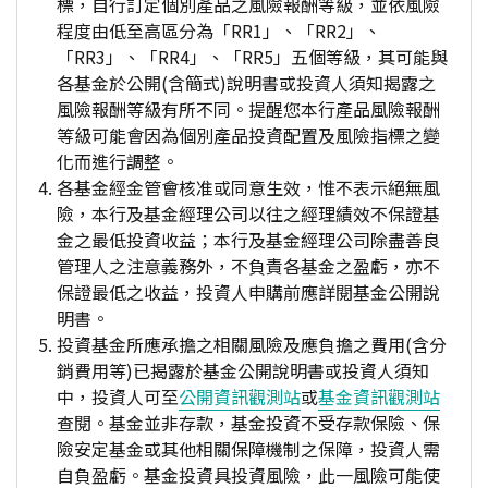
標，自行訂定個別產品之風險報酬等級，並依風險
程度由低至高區分為「RR1」、「RR2」、
「RR3」、「RR4」、「RR5」五個等級，其可能與
各基金於公開(含簡式)說明書或投資人須知揭露之
風險報酬等級有所不同。提醒您本行產品風險報酬
等級可能會因為個別產品投資配置及風險指標之變
化而進行調整。
各基金經金管會核准或同意生效，惟不表示絕無風
險，本行及基金經理公司以往之經理績效不保證基
金之最低投資收益；本行及基金經理公司除盡善良
管理人之注意義務外，不負責各基金之盈虧，亦不
保證最低之收益，投資人申購前應詳閱基金公開說
明書。
投資基金所應承擔之相關風險及應負擔之費用(含分
銷費用等)已揭露於基金公開說明書或投資人須知
中，投資人可至
公開資訊觀測站
或
基金資訊觀測站
查閱。基金並非存款，基金投資不受存款保險、保
險安定基金或其他相關保障機制之保障，投資人需
自負盈虧。基金投資具投資風險，此一風險可能使