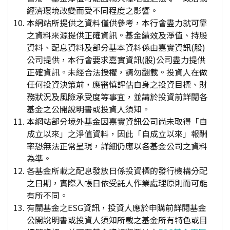
經濟環境改變而受不同程度之影響。
本網站所提供之資料僅供參考，本行會盡力就可靠
之資料來源提供正確資訊。基金績效及淨值、持股
資料、配息資料及部分基本資料係由嘉實資訊(股)
公司提供，本行會要求嘉實資訊(股)公司盡力提供
正確資訊。未經合法授權，請勿翻載。投資人在做
任何投資決策前，應審慎評估自身之投資目標、財
務狀況及風險承受度等事宜，並請於投資前詳閱各
基金之公開說明書或投資人須知。
本網站部分境外基金因嘉實資訊公司尚未取得「自
成立以來」之淨值資料，因此「自成立以來」報酬
率恐無法正常呈現，詳細仍應以各基金公司之資料
為準。
各基金所載之配息發放日係投資標的發行機構分配
之日期，實際入帳日依受託人作業處理原則而可能
有所不同。
有關基金之ESG資訊，投資人應於申購前詳閱基金
公開說明書或投資人須知所載之基金所有特色或目