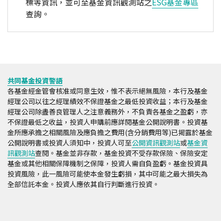
標等資訊，並可至基金資訊觀測站之
ESG基金專區
查詢。
共同基金投資警語
各基金經金管會核准或同意生效，惟不表示絕無風險，本行及基金
經理公司以往之經理績效不保證基金之最低投資收益；本行及基金
經理公司除盡善良管理人之注意義務外，不負責各基金之盈虧，亦
不保證最低之收益，投資人申購前應詳閱基金公開說明書。投資基
金所應承擔之相關風險及應負擔之費用(含分銷費用等)已揭露於基金
公開說明書或投資人須知中，投資人可至
公開資訊觀測站
或
基金資
訊觀測站
查閱。基金並非存款，基金投資不受存款保險、保險安定
基金或其他相關保障機制之保障，投資人需自負盈虧。基金投資具
投資風險，此一風險可能使本金發生虧損，其中可能之最大損失為
全部信託本金。投資人應依其自行判斷進行投資。