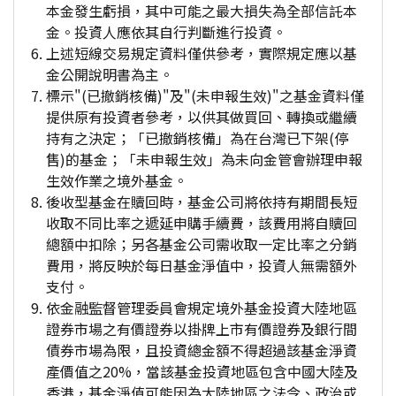
本金發生虧損，其中可能之最大損失為全部信託本
金。投資人應依其自行判斷進行投資。
上述短線交易規定資料僅供參考，實際規定應以基
金公開說明書為主。
標示"(已撤銷核備)"及"(未申報生效)"之基金資料僅
提供原有投資者參考，以供其做買回、轉換或繼續
持有之決定；「已撤銷核備」為在台灣已下架(停
售)的基金；「未申報生效」為未向金管會辦理申報
生效作業之境外基金。
後收型基金在贖回時，基金公司將依持有期間長短
收取不同比率之遞延申購手續費，該費用將自贖回
總額中扣除；另各基金公司需收取一定比率之分銷
費用，將反映於每日基金淨值中，投資人無需額外
支付。
依金融監督管理委員會規定境外基金投資大陸地區
證券市場之有價證券以掛牌上市有價證券及銀行間
債券市場為限，且投資總金額不得超過該基金淨資
產價值之20%，當該基金投資地區包含中國大陸及
香港，基金淨值可能因為大陸地區之法令、政治或