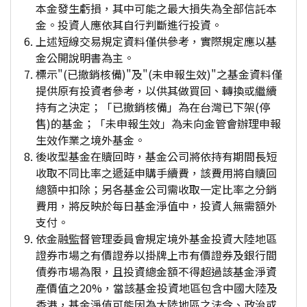
本金發生虧損，其中可能之最大損失為全部信託本
金。投資人應依其自行判斷進行投資。
上述短線交易規定資料僅供參考，實際規定應以基
金公開說明書為主。
標示"(已撤銷核備)"及"(未申報生效)"之基金資料僅
提供原有投資者參考，以供其做買回、轉換或繼續
持有之決定；「已撤銷核備」為在台灣已下架(停
售)的基金；「未申報生效」為未向金管會辦理申報
生效作業之境外基金。
後收型基金在贖回時，基金公司將依持有期間長短
收取不同比率之遞延申購手續費，該費用將自贖回
總額中扣除；另各基金公司需收取一定比率之分銷
費用，將反映於每日基金淨值中，投資人無需額外
支付。
依金融監督管理委員會規定境外基金投資大陸地區
證券市場之有價證券以掛牌上市有價證券及銀行間
債券市場為限，且投資總金額不得超過該基金淨資
產價值之20%，當該基金投資地區包含中國大陸及
香港，基金淨值可能因為大陸地區之法令、政治或