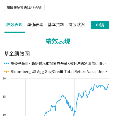
風險報酬等級(本行)RR5
績效表現
淨值表現
基本資料
持股狀況
配息狀況
申購
績效表現
基金績效圖
高盛基金III - 高盛邊境市場債券基金X股對沖級別澳幣(月配息)
(本
Bloomberg US Agg Gov/Credit Total Return Value Unhedged USD
20
15
10