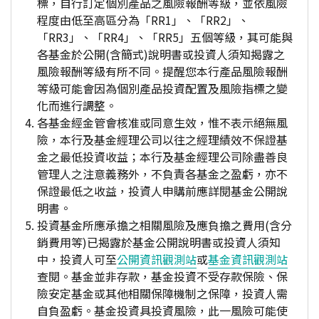
標，自行訂定個別產品之風險報酬等級，並依風險
程度由低至高區分為「RR1」、「RR2」、
「RR3」、「RR4」、「RR5」五個等級，其可能與
各基金於公開(含簡式)說明書或投資人須知揭露之
風險報酬等級有所不同。提醒您本行產品風險報酬
等級可能會因為個別產品投資配置及風險指標之變
化而進行調整。
各基金經金管會核准或同意生效，惟不表示絕無風
險，本行及基金經理公司以往之經理績效不保證基
金之最低投資收益；本行及基金經理公司除盡善良
管理人之注意義務外，不負責各基金之盈虧，亦不
保證最低之收益，投資人申購前應詳閱基金公開說
明書。
投資基金所應承擔之相關風險及應負擔之費用(含分
銷費用等)已揭露於基金公開說明書或投資人須知
中，投資人可至
公開資訊觀測站
或
基金資訊觀測站
查閱。基金並非存款，基金投資不受存款保險、保
險安定基金或其他相關保障機制之保障，投資人需
自負盈虧。基金投資具投資風險，此一風險可能使