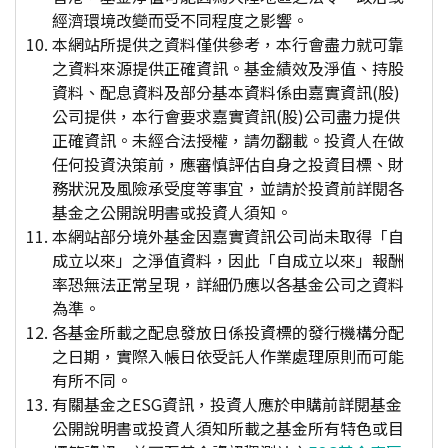
經濟環境改變而受不同程度之影響。
本網站所提供之資料僅供參考，本行會盡力就可靠
之資料來源提供正確資訊。基金績效及淨值、持股
資料、配息資料及部分基本資料係由嘉實資訊(股)
公司提供，本行會要求嘉實資訊(股)公司盡力提供
正確資訊。未經合法授權，請勿翻載。投資人在做
任何投資決策前，應審慎評估自身之投資目標、財
務狀況及風險承受度等事宜，並請於投資前詳閱各
基金之公開說明書或投資人須知。
本網站部分境外基金因嘉實資訊公司尚未取得「自
成立以來」之淨值資料，因此「自成立以來」報酬
率恐無法正常呈現，詳細仍應以各基金公司之資料
為準。
各基金所載之配息發放日係投資標的發行機構分配
之日期，實際入帳日依受託人作業處理原則而可能
有所不同。
有關基金之ESG資訊，投資人應於申購前詳閱基金
公開說明書或投資人須知所載之基金所有特色或目