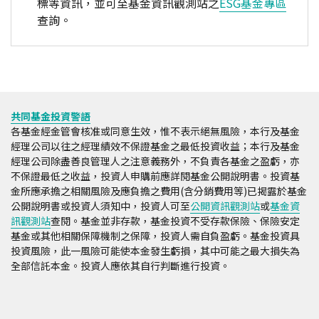
標等資訊，並可至基金資訊觀測站之
ESG基金專區
查詢。
共同基金投資警語
各基金經金管會核准或同意生效，惟不表示絕無風險，本行及基金
經理公司以往之經理績效不保證基金之最低投資收益；本行及基金
經理公司除盡善良管理人之注意義務外，不負責各基金之盈虧，亦
不保證最低之收益，投資人申購前應詳閱基金公開說明書。投資基
金所應承擔之相關風險及應負擔之費用(含分銷費用等)已揭露於基金
公開說明書或投資人須知中，投資人可至
公開資訊觀測站
或
基金資
訊觀測站
查閱。基金並非存款，基金投資不受存款保險、保險安定
基金或其他相關保障機制之保障，投資人需自負盈虧。基金投資具
投資風險，此一風險可能使本金發生虧損，其中可能之最大損失為
全部信託本金。投資人應依其自行判斷進行投資。