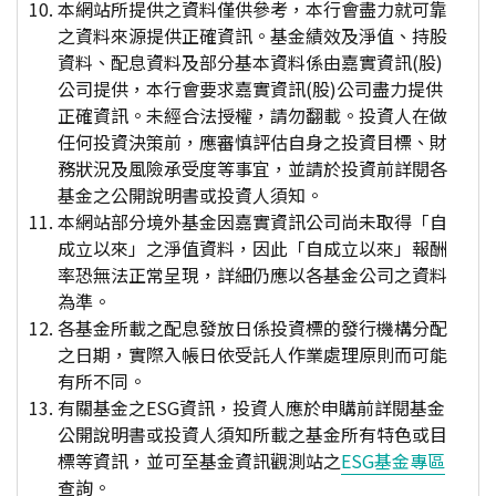
本網站所提供之資料僅供參考，本行會盡力就可靠
之資料來源提供正確資訊。基金績效及淨值、持股
資料、配息資料及部分基本資料係由嘉實資訊(股)
公司提供，本行會要求嘉實資訊(股)公司盡力提供
正確資訊。未經合法授權，請勿翻載。投資人在做
任何投資決策前，應審慎評估自身之投資目標、財
務狀況及風險承受度等事宜，並請於投資前詳閱各
基金之公開說明書或投資人須知。
本網站部分境外基金因嘉實資訊公司尚未取得「自
成立以來」之淨值資料，因此「自成立以來」報酬
率恐無法正常呈現，詳細仍應以各基金公司之資料
為準。
各基金所載之配息發放日係投資標的發行機構分配
之日期，實際入帳日依受託人作業處理原則而可能
有所不同。
有關基金之ESG資訊，投資人應於申購前詳閱基金
公開說明書或投資人須知所載之基金所有特色或目
標等資訊，並可至基金資訊觀測站之
ESG基金專區
查詢。