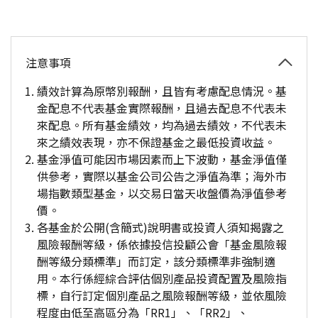
注意事項
績效計算為原幣別報酬，且皆有考慮配息情況。基
金配息不代表基金實際報酬，且過去配息不代表未
來配息。所有基金績效，均為過去績效，不代表未
來之績效表現，亦不保證基金之最低投資收益。
基金淨值可能因市場因素而上下波動，基金淨值僅
供參考，實際以基金公司公告之淨值為準；海外市
場指數類型基金，以交易日當天收盤價為淨值參考
價。
各基金於公開(含簡式)說明書或投資人須知揭露之
風險報酬等級，係依據投信投顧公會「基金風險報
酬等級分類標準」而訂定，該分類標準非強制適
用。本行係經綜合評估個別產品投資配置及風險指
標，自行訂定個別產品之風險報酬等級，並依風險
程度由低至高區分為「RR1」、「RR2」、