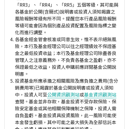
「RR3」、「RR4」、「RR5」五個等級，其可能與
各基金於公開(含簡式)說明書或投資人須知揭露之
風險報酬等級有所不同。提醒您本行產品風險報酬
等級可能會因為個別產品投資配置及風險指標之變
化而進行調整。
各基金經金管會核准或同意生效，惟不表示絕無風
險，本行及基金經理公司以往之經理績效不保證基
金之最低投資收益；本行及基金經理公司除盡善良
管理人之注意義務外，不負責各基金之盈虧，亦不
保證最低之收益，投資人申購前應詳閱基金公開說
明書。
投資基金所應承擔之相關風險及應負擔之費用(含分
銷費用等)已揭露於基金公開說明書或投資人須知
中，投資人可至
公開資訊觀測站
或
基金資訊觀測站
查閱。基金並非存款，基金投資不受存款保險、保
險安定基金或其他相關保障機制之保障，投資人需
自負盈虧。基金投資具投資風險，此一風險可能使
本金發生虧損，其中可能之最大損失為全部信託本