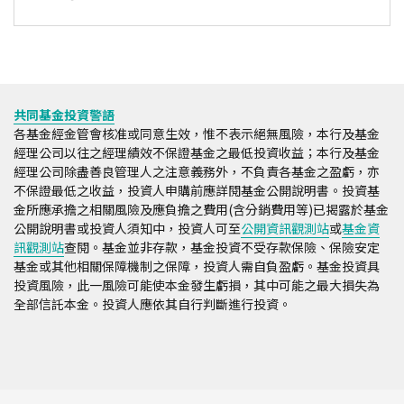
共同基金投資警語
各基金經金管會核准或同意生效，惟不表示絕無風險，本行及基金
經理公司以往之經理績效不保證基金之最低投資收益；本行及基金
經理公司除盡善良管理人之注意義務外，不負責各基金之盈虧，亦
不保證最低之收益，投資人申購前應詳閱基金公開說明書。投資基
金所應承擔之相關風險及應負擔之費用(含分銷費用等)已揭露於基金
公開說明書或投資人須知中，投資人可至
公開資訊觀測站
或
基金資
訊觀測站
查閱。基金並非存款，基金投資不受存款保險、保險安定
基金或其他相關保障機制之保障，投資人需自負盈虧。基金投資具
投資風險，此一風險可能使本金發生虧損，其中可能之最大損失為
全部信託本金。投資人應依其自行判斷進行投資。