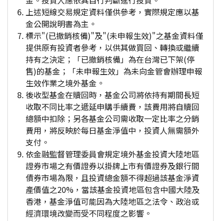
金。投資人應依其自行判斷進行投資。
上述短線交易規定資料僅供參考，實際規定應以基
金公開說明書為主。
標示"(已撤銷核備)"及"(未申報生效)"之基金資料僅
提供原有投資者參考，以供其做買回、轉換或繼續
持有之決定；「已撤銷核備」為在台灣已下架(停
售)的基金；「未申報生效」為未向金管會辦理申報
生效作業之境外基金。
後收型基金在贖回時，基金公司將依持有期間長短
收取不同比率之遞延申購手續費，該費用將自贖回
總額中扣除；另各基金公司需收取一定比率之分銷
費用，將反映於每日基金淨值中，投資人無需額外
支付。
依金融監督管理委員會規定境外基金投資大陸地區
證券市場之有價證券以掛牌上市有價證券及銀行間
債券市場為限，且投資總金額不得超過該基金淨資
產價值之20%，當該基金投資地區包含中國大陸及
香港，基金淨值可能因為大陸地區之法令、政治或
經濟環境改變而受不同程度之影響。