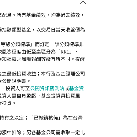
來配息。所有基金績效，均為過去績效，
場指數類型基金，以交易日當天收盤價為
酬等級分類標準」而訂定，該分類標準非
風險程度由低至高區分為「RR1」、
資人須知揭露之風險報酬等級有所不同。提醒
金之最低投資收益；本行及基金經理公司
金公開說明書。
中，投資人可至
公開資訊觀測站
或
基金資
投資人需自負盈虧。基金投資具投資風
行投資。
繼續持有之決定；「已撤銷核備」為在台灣
總額中扣除；另各基金公司需收取一定比