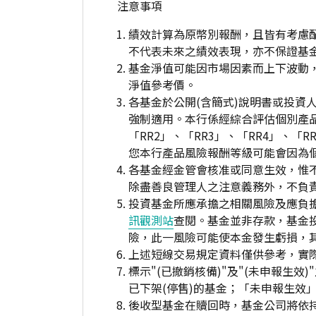
注意事項
績效計算為原幣別報酬，且皆有考慮
不代表未來之績效表現，亦不保證基
基金淨值可能因市場因素而上下波動
淨值參考價。
各基金於公開(含簡式)說明書或投
強制適用。本行係經綜合評估個別產
「RR2」、「RR3」、「RR4」、
您本行產品風險報酬等級可能會因為
各基金經金管會核准或同意生效，惟
除盡善良管理人之注意義務外，不負
投資基金所應承擔之相關風險及應負擔
訊觀測站
查閱。基金並非存款，基金
險，此一風險可能使本金發生虧損，
上述短線交易規定資料僅供參考，實
標示"(已撤銷核備)"及"(未申報
已下架(停售)的基金；「未申報生效
後收型基金在贖回時，基金公司將依