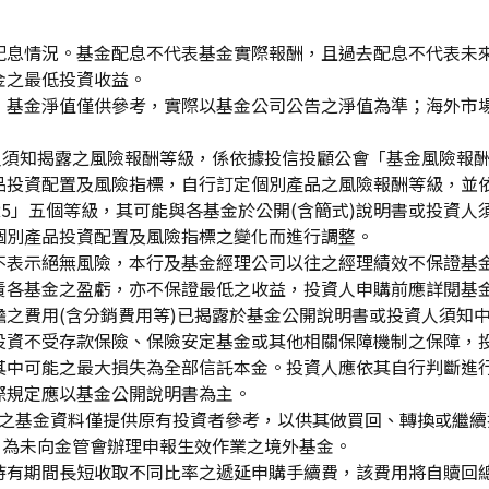
配息情況。基金配息不代表基金實際報酬，且過去配息不代表未
金之最低投資收益。
，基金淨值僅供參考，實際以基金公司公告之淨值為準；海外市
資人須知揭露之風險報酬等級，係依據投信投顧公會「基金風險報
品投資配置及風險指標，自行訂定個別產品之風險報酬等級，並依
「RR5」五個等級，其可能與各基金於公開(含簡式)說明書或投
個別產品投資配置及風險指標之變化而進行調整。
不表示絕無風險，本行及基金經理公司以往之經理績效不保證基
責各基金之盈虧，亦不保證最低之收益，投資人申購前應詳閱基
之費用(含分銷費用等)已揭露於基金公開說明書或投資人須知
投資不受存款保險、保險安定基金或其他相關保障機制之保障，
其中可能之最大損失為全部信託本金。投資人應依其自行判斷進
際規定應以基金公開說明書為主。
生效)"之基金資料僅提供原有投資者參考，以供其做買回、轉換或
」為未向金管會辦理申報生效作業之境外基金。
持有期間長短收取不同比率之遞延申購手續費，該費用將自贖回