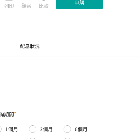
申購
列印
觀察
比較
配息狀況
*
詢期間
1個月
3個月
6個月