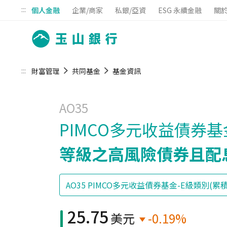
:::
個人金融
企業/商家
私銀/亞資
ESG 永續金融
關
:::
財富管理
共同基金
基金資訊
AO35
PIMCO多元收益債券基
等級之高風險債券且配
25.75
美元
-0.19%