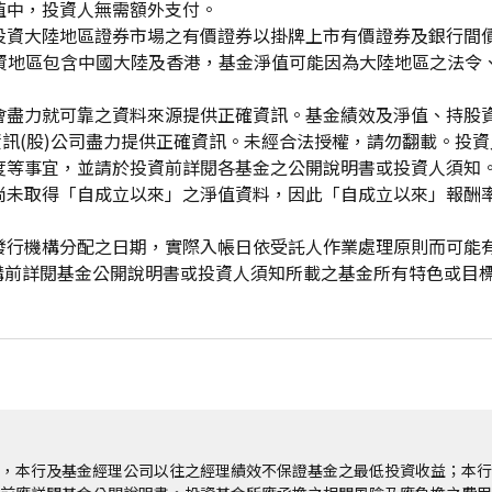
值中，投資人無需額外支付。
投資大陸地區證券市場之有價證券以掛牌上市有價證券及銀行間
投資地區包含中國大陸及香港，基金淨值可能因為大陸地區之法令
會盡力就可靠之資料來源提供正確資訊。基金績效及淨值、持股
資訊(股)公司盡力提供正確資訊。未經合法授權，請勿翻載。投
度等事宜，並請於投資前詳閱各基金之公開說明書或投資人須知
尚未取得「自成立以來」之淨值資料，因此「自成立以來」報酬
發行機構分配之日期，實際入帳日依受託人作業處理原則而可能
申購前詳閱基金公開說明書或投資人須知所載之基金所有特色或目
，本行及基金經理公司以往之經理績效不保證基金之最低投資收益；本行