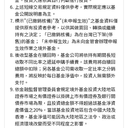
金。投資人應依其自行判斷進行投資。
上述短線交易規定資料僅供參考，實際規定應以基
金公開說明書為主。
標示"(已撤銷核備)"及"(未申報生效)"之基金資料僅
提供原有投資者參考，以供其做買回、轉換或繼續
持有之決定；「已撤銷核備」為在台灣已下架(停
售)的基金；「未申報生效」為未向金管會辦理申報
生效作業之境外基金。
後收型基金在贖回時，基金公司將依持有期間長短
收取不同比率之遞延申購手續費，該費用將自贖回
總額中扣除；另各基金公司需收取一定比率之分銷
費用，將反映於每日基金淨值中，投資人無需額外
支付。
依金融監督管理委員會規定境外基金投資大陸地區
證券市場之有價證券以掛牌上市有價證券及銀行間
債券市場為限，且投資總金額不得超過該基金淨資
產價值之20%，當該基金投資地區包含中國大陸及
香港，基金淨值可能因為大陸地區之法令、政治或
經濟環境改變而受不同程度之影響。