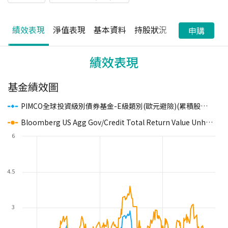
績效表現
淨值表現
基本資料
持股狀況
配息狀況
申購
績效表現
基金績效圖
PIMCO全球投資級別債券基金-E級類別(歐元避險)(累積股份)
(基
Bloomberg US Agg Gov/Credit Total Return Value Unhedged USD
6
4.5
3