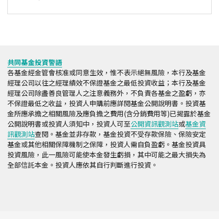
共同基金投資警語
各基金經金管會核准或同意生效，惟不表示絕無風險，本行及基金
經理公司以往之經理績效不保證基金之最低投資收益；本行及基金
經理公司除盡善良管理人之注意義務外，不負責各基金之盈虧，亦
不保證最低之收益，投資人申購前應詳閱基金公開說明書。投資基
金所應承擔之相關風險及應負擔之費用(含分銷費用等)已揭露於基金
公開說明書或投資人須知中，投資人可至
公開資訊觀測站
或
基金資
訊觀測站
查閱。基金並非存款，基金投資不受存款保險、保險安定
基金或其他相關保障機制之保障，投資人需自負盈虧。基金投資具
投資風險，此一風險可能使本金發生虧損，其中可能之最大損失為
全部信託本金。投資人應依其自行判斷進行投資。