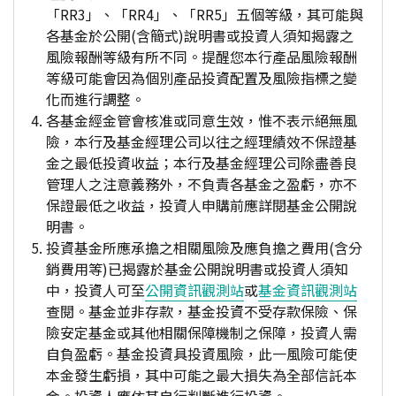
「RR3」、「RR4」、「RR5」五個等級，其可能與
各基金於公開(含簡式)說明書或投資人須知揭露之
風險報酬等級有所不同。提醒您本行產品風險報酬
等級可能會因為個別產品投資配置及風險指標之變
化而進行調整。
各基金經金管會核准或同意生效，惟不表示絕無風
險，本行及基金經理公司以往之經理績效不保證基
金之最低投資收益；本行及基金經理公司除盡善良
管理人之注意義務外，不負責各基金之盈虧，亦不
保證最低之收益，投資人申購前應詳閱基金公開說
明書。
投資基金所應承擔之相關風險及應負擔之費用(含分
銷費用等)已揭露於基金公開說明書或投資人須知
中，投資人可至
公開資訊觀測站
或
基金資訊觀測站
查閱。基金並非存款，基金投資不受存款保險、保
險安定基金或其他相關保障機制之保障，投資人需
自負盈虧。基金投資具投資風險，此一風險可能使
本金發生虧損，其中可能之最大損失為全部信託本