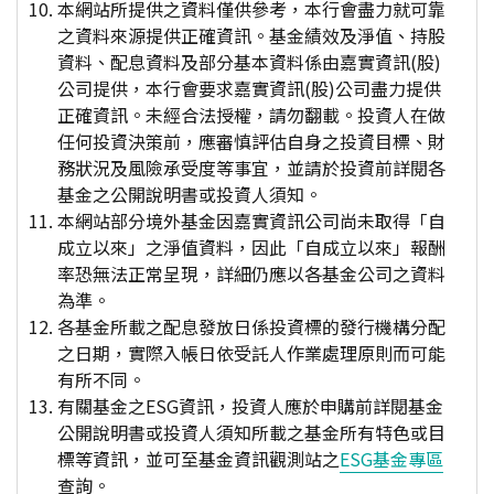
本網站所提供之資料僅供參考，本行會盡力就可靠
之資料來源提供正確資訊。基金績效及淨值、持股
資料、配息資料及部分基本資料係由嘉實資訊(股)
公司提供，本行會要求嘉實資訊(股)公司盡力提供
正確資訊。未經合法授權，請勿翻載。投資人在做
任何投資決策前，應審慎評估自身之投資目標、財
務狀況及風險承受度等事宜，並請於投資前詳閱各
基金之公開說明書或投資人須知。
本網站部分境外基金因嘉實資訊公司尚未取得「自
成立以來」之淨值資料，因此「自成立以來」報酬
率恐無法正常呈現，詳細仍應以各基金公司之資料
為準。
各基金所載之配息發放日係投資標的發行機構分配
之日期，實際入帳日依受託人作業處理原則而可能
有所不同。
有關基金之ESG資訊，投資人應於申購前詳閱基金
公開說明書或投資人須知所載之基金所有特色或目
標等資訊，並可至基金資訊觀測站之
ESG基金專區
查詢。