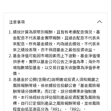
注意事項
績效計算為原幣別報酬，且皆有考慮配息情況。基
金配息不代表基金實際報酬，且過去配息不代表未
來配息。所有基金績效，均為過去績效，不代表未
來之績效表現，亦不保證基金之最低投資收益。
基金淨值可能因市場因素而上下波動，基金淨值僅
供參考，實際以基金公司公告之淨值為準；海外市
場指數類型基金，以交易日當天收盤價為淨值參考
價。
各基金於公開(含簡式)說明書或投資人須知揭露之
風險報酬等級，係依據投信投顧公會「基金風險報
酬等級分類標準」而訂定，該分類標準非強制適
用。本行係經綜合評估個別產品投資配置及風險指
標，自行訂定個別產品之風險報酬等級，並依風險
程度由低至高區分為「RR1」、「RR2」、