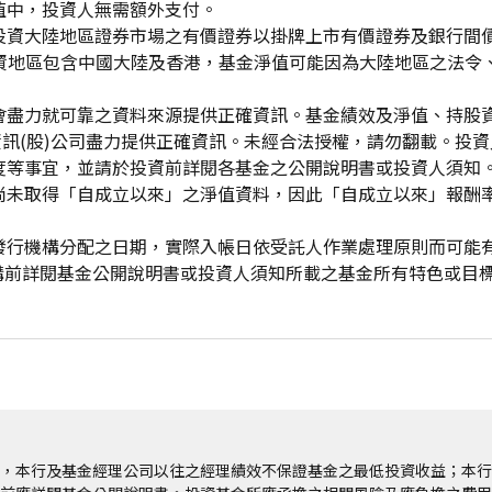
值中，投資人無需額外支付。
投資大陸地區證券市場之有價證券以掛牌上市有價證券及銀行間
投資地區包含中國大陸及香港，基金淨值可能因為大陸地區之法令
會盡力就可靠之資料來源提供正確資訊。基金績效及淨值、持股
資訊(股)公司盡力提供正確資訊。未經合法授權，請勿翻載。投
度等事宜，並請於投資前詳閱各基金之公開說明書或投資人須知
尚未取得「自成立以來」之淨值資料，因此「自成立以來」報酬
發行機構分配之日期，實際入帳日依受託人作業處理原則而可能
申購前詳閱基金公開說明書或投資人須知所載之基金所有特色或目
，本行及基金經理公司以往之經理績效不保證基金之最低投資收益；本行