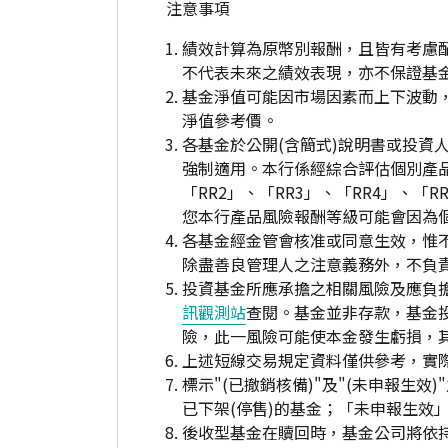
注意事項
績效計算為原幣別報酬，且皆有考慮
不代表未來之績效表現，亦不保證基
基金淨值可能因市場因素而上下波動
淨值參考價。
各基金於公開(含簡式)說明書或投
強制適用。本行係經綜合評估個別產
「RR2」、「RR3」、「RR4」、
您本行產品風險報酬等級可能會因為
各基金經金管會核准或同意生效，惟
除盡善良管理人之注意義務外，不負
投資基金所應承擔之相關風險及應負擔
訊觀測站
查閱。基金並非存款，基金
險，此一風險可能使本金發生虧損，
上述短線交易規定資料僅供參考，實
標示"(已撤銷核備)"及"(未申報
已下架(停售)的基金；「未申報生效
後收型基金在贖回時，基金公司將依