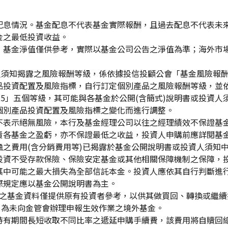
配息情況。基金配息不代表基金實際報酬，且過去配息不代表未
金之最低投資收益。
，基金淨值僅供參考，實際以基金公司公告之淨值為準；海外市
資人須知揭露之風險報酬等級，係依據投信投顧公會「基金風險報
品投資配置及風險指標，自行訂定個別產品之風險報酬等級，並依
「RR5」五個等級，其可能與各基金於公開(含簡式)說明書或投
個別產品投資配置及風險指標之變化而進行調整。
不表示絕無風險，本行及基金經理公司以往之經理績效不保證基
責各基金之盈虧，亦不保證最低之收益，投資人申購前應詳閱基
之費用(含分銷費用等)已揭露於基金公開說明書或投資人須知
投資不受存款保險、保險安定基金或其他相關保障機制之保障，
其中可能之最大損失為全部信託本金。投資人應依其自行判斷進
際規定應以基金公開說明書為主。
生效)"之基金資料僅提供原有投資者參考，以供其做買回、轉換或
」為未向金管會辦理申報生效作業之境外基金。
持有期間長短收取不同比率之遞延申購手續費，該費用將自贖回