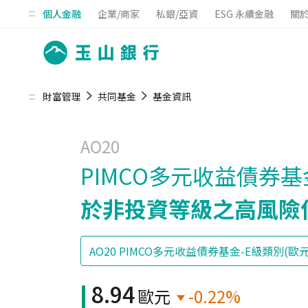
:::
個人金融
企業/商家
私銀/亞資
ESG 永續金融
關
:::
財富管理
共同基金
基金資訊
AO20
PIMCO多元收益債券基
於非投資等級之高風險
8.94
歐元
-0.22%