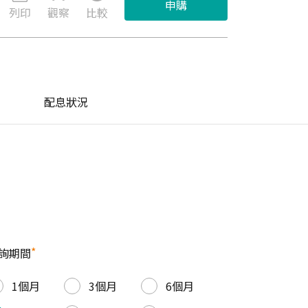
申購
列印
觀察
比較
配息狀況
*
詢期間
1個月
3個月
6個月