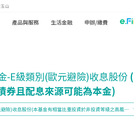
於玉山
產品與服務
生活金融
申辦/繳費
金-E級類別(歐元避險)收息股份
債券且配息來源可能為本金)