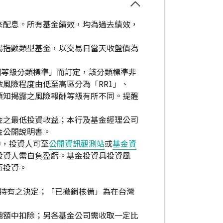
來配息。所有基金績效，均為過去績效，
場指數類型基金，以交易日當天收盤價為
酬等級分類標準」而訂定，該分類標準非
風險程度由低至高區分為「RR1」、
資人須知揭露之風險報酬等級有所不同。提醒
金之最低投資收益；本行及基金經理公司
金公開說明書。
中，投資人可至
公開資訊觀測站
或
基金資
投資人需自負盈虧。基金投資具投資風
行投資。
繼續持有之決定；「已撤銷核備」為在台灣
總額中扣除；另各基金公司需收取一定比