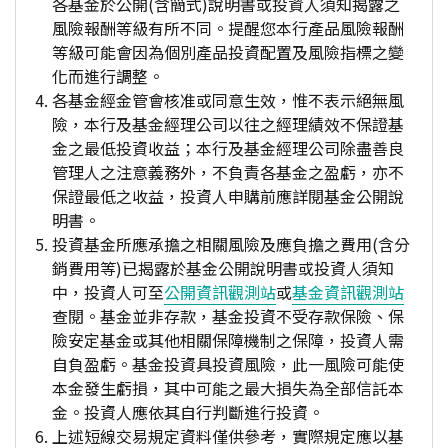
各基金於公開(含簡式)說明書或投資人須知揭露之
風險報酬等級有所不同。提醒您本行產品風險報酬
等級可能會因為個別產品投資配置及風險指標之變
化而進行調整。
各基金經金管會核准或同意生效，惟不表示絕無風
險，本行及基金經理公司以往之經理績效不保證基
金之最低投資收益；本行及基金經理公司除盡善良
管理人之注意義務外，不負責各基金之盈虧，亦不
保證最低之收益，投資人申購前應詳閱基金公開說
明書。
投資基金所應承擔之相關風險及應負擔之費用(含分
銷費用等)已揭露於基金公開說明書或投資人須知
中，投資人可至
公開資訊觀測站
或
基金資訊觀測站
查閱。基金並非存款，基金投資不受存款保險、保
險安定基金或其他相關保障機制之保障，投資人需
自負盈虧。基金投資具投資風險，此一風險可能使
本金發生虧損，其中可能之最大損失為全部信託本
金。投資人應依其自行判斷進行投資。
上述短線交易規定資料僅供參考，實際規定應以基