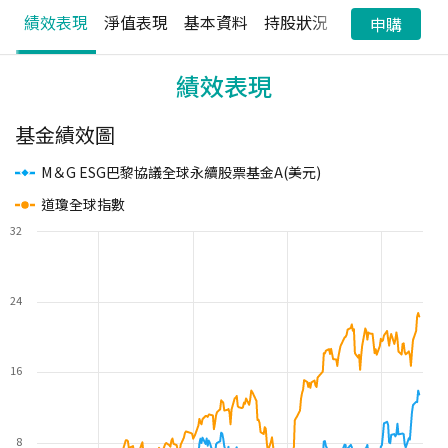
績效表現
淨值表現
基本資料
持股狀況
配息狀況
申購
績效表現
基金績效圖
M＆G ESG巴黎協議全球永續股票基金A(美元)
道瓊全球指數
32
24
16
8