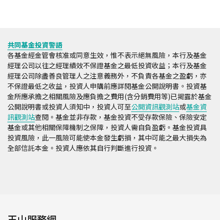
共同基金投資警語
各基金經金管會核准或同意生效，惟不表示絕無風險，本行及基金
經理公司以往之經理績效不保證基金之最低投資收益；本行及基金
經理公司除盡善良管理人之注意義務外，不負責各基金之盈虧，亦
不保證最低之收益，投資人申購前應詳閱基金公開說明書。投資基
金所應承擔之相關風險及應負擔之費用(含分銷費用等)已揭露於基金
公開說明書或投資人須知中，投資人可至
公開資訊觀測站
或
基金資
訊觀測站
查閱。基金並非存款，基金投資不受存款保險、保險安定
基金或其他相關保障機制之保障，投資人需自負盈虧。基金投資具
投資風險，此一風險可能使本金發生虧損，其中可能之最大損失為
全部信託本金。投資人應依其自行判斷進行投資。
玉山服務網