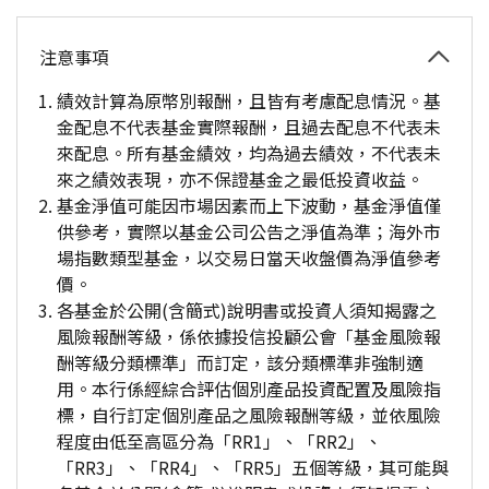
注意事項
績效計算為原幣別報酬，且皆有考慮配息情況。基
金配息不代表基金實際報酬，且過去配息不代表未
來配息。所有基金績效，均為過去績效，不代表未
來之績效表現，亦不保證基金之最低投資收益。
基金淨值可能因市場因素而上下波動，基金淨值僅
供參考，實際以基金公司公告之淨值為準；海外市
場指數類型基金，以交易日當天收盤價為淨值參考
價。
各基金於公開(含簡式)說明書或投資人須知揭露之
風險報酬等級，係依據投信投顧公會「基金風險報
酬等級分類標準」而訂定，該分類標準非強制適
用。本行係經綜合評估個別產品投資配置及風險指
標，自行訂定個別產品之風險報酬等級，並依風險
程度由低至高區分為「RR1」、「RR2」、
「RR3」、「RR4」、「RR5」五個等級，其可能與