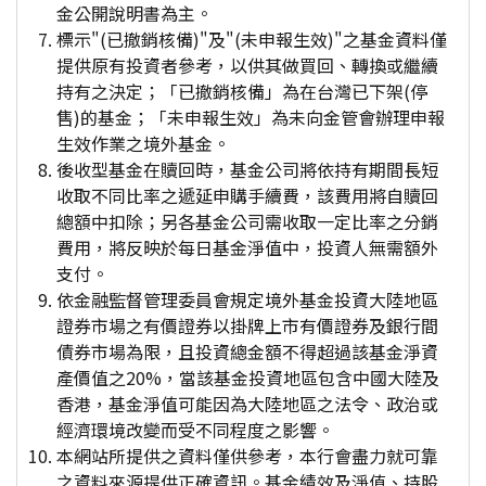
金公開說明書為主。
標示"(已撤銷核備)"及"(未申報生效)"之基金資料僅
提供原有投資者參考，以供其做買回、轉換或繼續
持有之決定；「已撤銷核備」為在台灣已下架(停
售)的基金；「未申報生效」為未向金管會辦理申報
生效作業之境外基金。
後收型基金在贖回時，基金公司將依持有期間長短
收取不同比率之遞延申購手續費，該費用將自贖回
總額中扣除；另各基金公司需收取一定比率之分銷
費用，將反映於每日基金淨值中，投資人無需額外
支付。
依金融監督管理委員會規定境外基金投資大陸地區
證券市場之有價證券以掛牌上市有價證券及銀行間
債券市場為限，且投資總金額不得超過該基金淨資
產價值之20%，當該基金投資地區包含中國大陸及
香港，基金淨值可能因為大陸地區之法令、政治或
經濟環境改變而受不同程度之影響。
本網站所提供之資料僅供參考，本行會盡力就可靠
之資料來源提供正確資訊。基金績效及淨值、持股