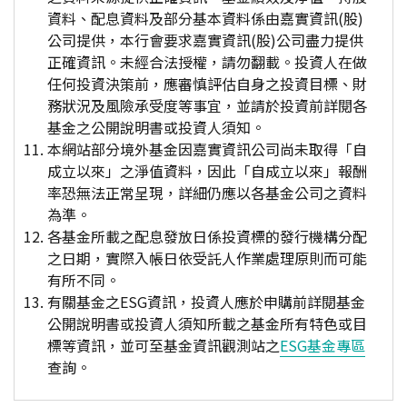
資料、配息資料及部分基本資料係由嘉實資訊(股)
公司提供，本行會要求嘉實資訊(股)公司盡力提供
正確資訊。未經合法授權，請勿翻載。投資人在做
任何投資決策前，應審慎評估自身之投資目標、財
務狀況及風險承受度等事宜，並請於投資前詳閱各
基金之公開說明書或投資人須知。
本網站部分境外基金因嘉實資訊公司尚未取得「自
成立以來」之淨值資料，因此「自成立以來」報酬
率恐無法正常呈現，詳細仍應以各基金公司之資料
為準。
各基金所載之配息發放日係投資標的發行機構分配
之日期，實際入帳日依受託人作業處理原則而可能
有所不同。
有關基金之ESG資訊，投資人應於申購前詳閱基金
公開說明書或投資人須知所載之基金所有特色或目
標等資訊，並可至基金資訊觀測站之
ESG基金專區
查詢。