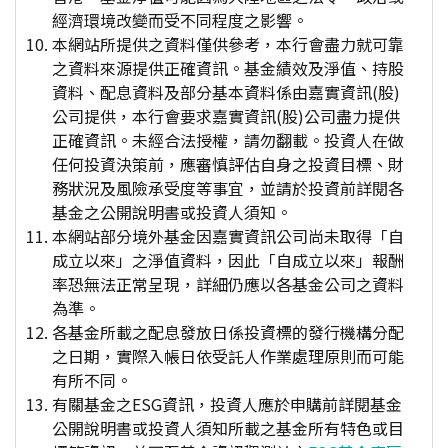
經濟環境改變而受不同程度之影響。
本網站所提供之資料僅供參考，本行會盡力就可靠
之資料來源提供正確資訊。基金績效及淨值、持股
資料、配息資料及部分基本資料係由嘉實資訊(股)
公司提供，本行會要求嘉實資訊(股)公司盡力提供
正確資訊。未經合法授權，請勿翻載。投資人在做
任何投資決策前，應審慎評估自身之投資目標、財
務狀況及風險承受度等事宜，並請於投資前詳閱各
基金之公開說明書或投資人須知。
本網站部分境外基金因嘉實資訊公司尚未取得「自
成立以來」之淨值資料，因此「自成立以來」報酬
率恐無法正常呈現，詳細仍應以各基金公司之資料
為準。
各基金所載之配息發放日係投資標的發行機構分配
之日期，實際入帳日依受託人作業處理原則而可能
有所不同。
有關基金之ESG資訊，投資人應於申購前詳閱基金
公開說明書或投資人須知所載之基金所有特色或目