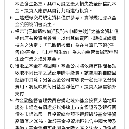
本金發生虧損，其中可能之最大損失為全部信託本
金。投資人應依其自行判斷進行投資。
上述短線交易規定資料僅供參考，實際規定應以基
金公開說明書為主。
標示"(已撤銷核備)"及"(未申報生效)"之基金資料僅
提供原有投資者參考，以供其做買回、轉換或繼續
持有之決定；「已撤銷核備」為在台灣已下架(停
售)的基金；「未申報生效」為未向金管會辦理申報
生效作業之境外基金。
後收型基金在贖回時，基金公司將依持有期間長短
收取不同比率之遞延申購手續費，該費用將自贖回
總額中扣除；另各基金公司需收取一定比率之分銷
費用，將反映於每日基金淨值中，投資人無需額外
支付。
依金融監督管理委員會規定境外基金投資大陸地區
證券市場之有價證券以掛牌上市有價證券及銀行間
債券市場為限，且投資總金額不得超過該基金淨資
產價值之20%，當該基金投資地區包含中國大陸及
香港，基金淨值可能因為大陸地區之法令、政治或