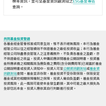
標等資訊，並可至基金資訊觀測站之
ESG基金專區
查詢。
共同基金投資警語
各基金經金管會核准或同意生效，惟不表示絕無風險，本行及基金
經理公司以往之經理績效不保證基金之最低投資收益；本行及基金
經理公司除盡善良管理人之注意義務外，不負責各基金之盈虧，亦
不保證最低之收益，投資人申購前應詳閱基金公開說明書。投資基
金所應承擔之相關風險及應負擔之費用(含分銷費用等)已揭露於基金
公開說明書或投資人須知中，投資人可至
公開資訊觀測站
或
基金資
訊觀測站
查閱。基金並非存款，基金投資不受存款保險、保險安定
基金或其他相關保障機制之保障，投資人需自負盈虧。基金投資具
投資風險，此一風險可能使本金發生虧損，其中可能之最大損失為
全部信託本金。投資人應依其自行判斷進行投資。