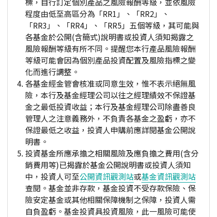
標，自行訂定個別產品之風險報酬等級，並依風險
程度由低至高區分為「RR1」、「RR2」、
「RR3」、「RR4」、「RR5」五個等級，其可能與
各基金於公開(含簡式)說明書或投資人須知揭露之
風險報酬等級有所不同。提醒您本行產品風險報酬
等級可能會因為個別產品投資配置及風險指標之變
化而進行調整。
各基金經金管會核准或同意生效，惟不表示絕無風
險，本行及基金經理公司以往之經理績效不保證基
金之最低投資收益；本行及基金經理公司除盡善良
管理人之注意義務外，不負責各基金之盈虧，亦不
保證最低之收益，投資人申購前應詳閱基金公開說
明書。
投資基金所應承擔之相關風險及應負擔之費用(含分
銷費用等)已揭露於基金公開說明書或投資人須知
中，投資人可至
公開資訊觀測站
或
基金資訊觀測站
查閱。基金並非存款，基金投資不受存款保險、保
險安定基金或其他相關保障機制之保障，投資人需
自負盈虧。基金投資具投資風險，此一風險可能使