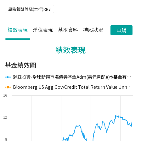
風險報酬等級(本行)RR3
績效表現
淨值表現
基本資料
持股狀況
配息狀況
申購
績效表現
基金績效圖
瀚亞投資-全球新興市場債券基金Adm(美元月配)
(本基金有相當比重投資於非投資等級之高風險債券且配息來源可能為本金)
Bloomberg US Agg Gov/Credit Total Return Value Unhedged USD
16
12
8