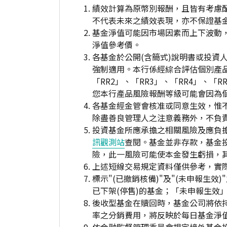
績效計算為原幣別報酬，且皆有考慮
不代表未來之績效表現，亦不保證基
基金淨值可能因市場因素而上下波動
淨值參考價。
各基金於公開(含簡式)說明書或投
強制適用。本行係經綜合評估個別產
「RR2」、「RR3」、「RR4」、
您本行產品風險報酬等級可能會因為
各基金經金管會核准或同意生效，惟
除盡善良管理人之注意義務外，不負
投資基金所應承擔之相關風險及應負擔
訊觀測站
查閱。基金並非存款，基金
險，此一風險可能使本金發生虧損，
上述短線交易規定資料僅供參考，實
標示"(已撤銷核備)"及"(未申報
已下架(停售)的基金；「未申報生效
後收型基金在贖回時，基金公司將依
率之分銷費用，將反映於每日基金淨