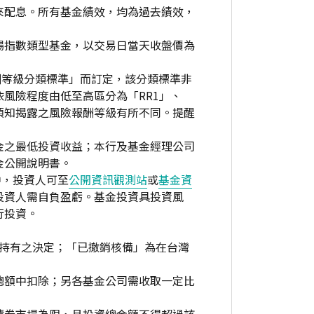
來配息。所有基金績效，均為過去績效，
場指數類型基金，以交易日當天收盤價為
酬等級分類標準」而訂定，該分類標準非
風險程度由低至高區分為「RR1」、
資人須知揭露之風險報酬等級有所不同。提醒
金之最低投資收益；本行及基金經理公司
金公開說明書。
中，投資人可至
公開資訊觀測站
或
基金資
投資人需自負盈虧。基金投資具投資風
行投資。
繼續持有之決定；「已撤銷核備」為在台灣
總額中扣除；另各基金公司需收取一定比