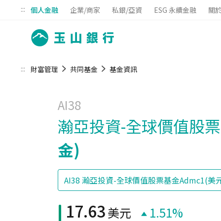
:::
個人金融
企業/商家
私銀/亞資
ESG 永續金融
關
:::
財富管理
共同基金
基金資訊
AI38
瀚亞投資-全球價值股票基
金)
17.63
美元
1.51%