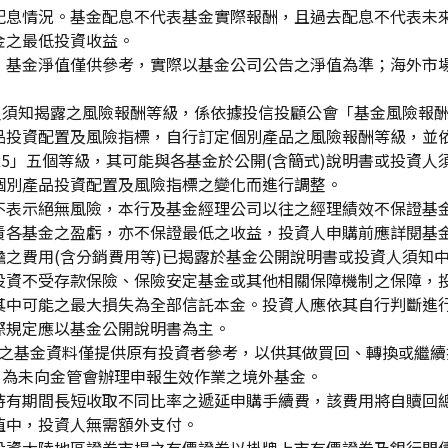
配息情況。基金配息不代表基金實際報酬，且過去配息不代表未
金之最低投資收益。
，基金淨值僅供參考，實際以基金公司公告之淨值為準；海外市
資人須知揭露之風險報酬等級，係依據投信投顧公會「基金風險報
品投資配置及風險指標，自行訂定個別產品之風險報酬等級，並依
「RR5」五個等級，其可能與各基金於公開(含簡式)說明書或投
個別產品投資配置及風險指標之變化而進行調整。
不表示絕無風險，本行及基金經理公司以往之經理績效不保證基
責各基金之盈虧，亦不保證最低之收益，投資人申購前應詳閱基
之費用(含分銷費用等)已揭露於基金公開說明書或投資人須知
投資不受存款保險、保險安定基金或其他相關保障機制之保障，
其中可能之最大損失為全部信託本金。投資人應依其自行判斷進
際規定應以基金公開說明書為主。
生效)"之基金資料僅提供原有投資者參考，以供其做買回、轉換或
」為未向金管會辦理申報生效作業之境外基金。
持有期間長短收取不同比率之遞延申購手續費，該費用將自贖回
值中，投資人無需額外支付。