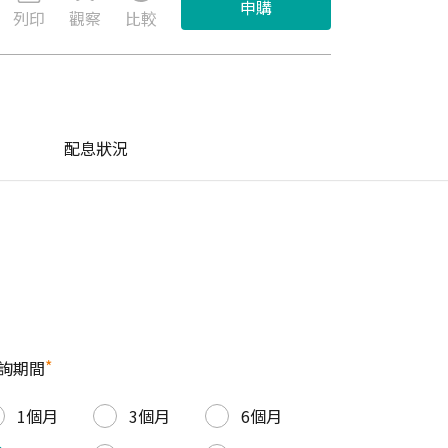
申購
列印
觀察
比較
配息狀況
*
詢期間
1個月
3個月
6個月