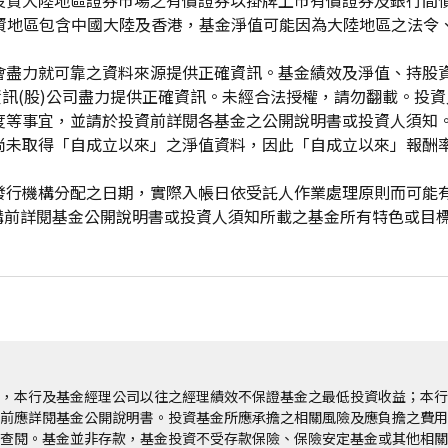
投資大陸地區證券市場之有價證券以掛牌上市有價證券及銀行間
投資地區包含中國大陸及香港，基金淨值可能因為大陸地區之法令
會盡力就可靠之資料來源提供正確資訊。基金績效及淨值、持股
資訊(股)公司盡力提供正確資訊。未經合法授權，請勿翻載。投
度等事宜，並請於投資前詳閱各基金之公開說明書或投資人須知
尚未取得「自成立以來」之淨值資料，因此「自成立以來」報酬
發行機構分配之日期，實際入帳日依受託人作業處理原則而可能
申購前詳閱基金公開說明書或投資人須知所載之基金所有特色或目
，本行及基金經理公司以往之經理績效不保證基金之最低投資收益；本行
前應詳閱基金公開說明書。投資基金所應承擔之相關風險及應負擔之費用
查閱。基金並非存款，基金投資不受存款保險、保險安定基金或其他相關