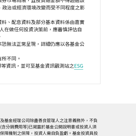
債券市場為限，且投資總金額不得超過該
、政治或經濟環境改變而受不同程度之影
資料、配息資料及部分基本資料係由嘉實
資人在做任何投資決策前，應審慎評估自
。
率恐無法正常呈現，詳細仍應以各基金公
有所不同。
標等資訊，並可至基金資訊觀測站之
ESG
及基金經理公司除盡善良管理人之注意義務外，不負
(含分銷費用等)已揭露於基金公開說明書或投資人須
保障機制之保障，投資人需自負盈虧。基金投資具投