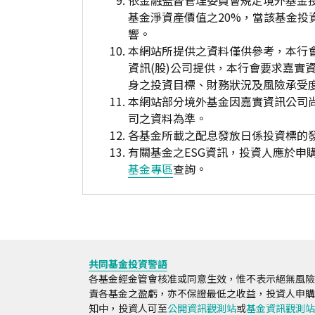
依金融監督管理委員會規定境外基金
基金淨資產價值之20%，當該基金
響。
本網站所提供之資料僅供參考，本行
資訊(股)公司提供，本行會要求嘉實
身之投資目標、財務狀況及風險承受
本網站部分境外基金因嘉實資訊公司
司之資料為準。
各基金所載之配息發放日係投資標的
有關基金之ESG資訊，投資人應於
基金專區
查詢。
共同基金投資警語
各基金經金管會核准或同意生效，惟不表示絕無風險
責各基金之盈虧，亦不保證最低之收益，投資人申購
知中，投資人可至
公開資訊觀測站
或
基金資訊觀測站