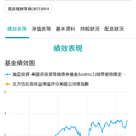
風險報酬等級(本行)RR4
績效表現
淨值表現
基本資料
持股狀況
配息狀況
績效表現
基金績效圖
瀚亞投資-美國非投資等級債券基金Andmc1(紐幣避險穩定月配)
(
北方信託高收益價值評分美國公司債指數
6
4
2