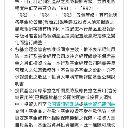
標，自行訂定個別產品之風險報酬等級，並依風險
程度由低至高區分為「RR1」、「RR2」、
「RR3」、「RR4」、「RR5」五個等級，其可能與
各基金於公開(含簡式)說明書或投資人須知揭露之
風險報酬等級有所不同。提醒您本行產品風險報酬
等級可能會因為個別產品投資配置及風險指標之變
化而進行調整。
各基金經金管會核准或同意生效，惟不表示絕無風
險，本行及基金經理公司以往之經理績效不保證基
金之最低投資收益；本行及基金經理公司除盡善良
管理人之注意義務外，不負責各基金之盈虧，亦不
保證最低之收益，投資人申購前應詳閱基金公開說
明書。
投資基金所應承擔之相關風險及應負擔之費用(含分
銷費用等)已揭露於基金公開說明書或投資人須知
中，投資人可至
公開資訊觀測站
或
基金資訊觀測站
查閱。基金並非存款，基金投資不受存款保險、保
險安定基金或其他相關保障機制之保障，投資人需
自負盈虧。基金投資具投資風險，此一風險可能使