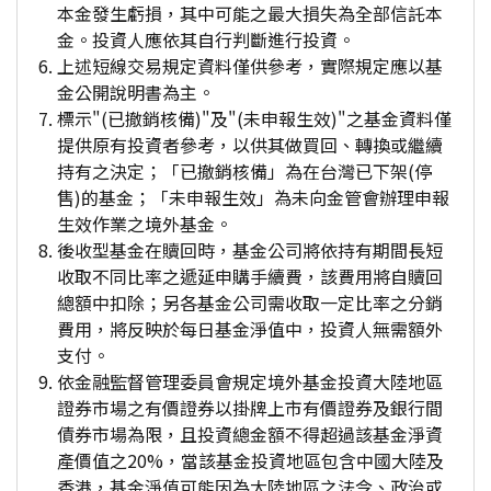
本金發生虧損，其中可能之最大損失為全部信託本
金。投資人應依其自行判斷進行投資。
上述短線交易規定資料僅供參考，實際規定應以基
金公開說明書為主。
標示"(已撤銷核備)"及"(未申報生效)"之基金資料僅
提供原有投資者參考，以供其做買回、轉換或繼續
持有之決定；「已撤銷核備」為在台灣已下架(停
售)的基金；「未申報生效」為未向金管會辦理申報
生效作業之境外基金。
後收型基金在贖回時，基金公司將依持有期間長短
收取不同比率之遞延申購手續費，該費用將自贖回
總額中扣除；另各基金公司需收取一定比率之分銷
費用，將反映於每日基金淨值中，投資人無需額外
支付。
依金融監督管理委員會規定境外基金投資大陸地區
證券市場之有價證券以掛牌上市有價證券及銀行間
債券市場為限，且投資總金額不得超過該基金淨資
產價值之20%，當該基金投資地區包含中國大陸及
香港，基金淨值可能因為大陸地區之法令、政治或