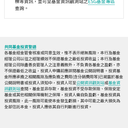
標等資訊，並可至基金資訊觀測站之
ESG基金專區
查詢。
共同基金投資警語
各基金經金管會核准或同意生效，惟不表示絕無風險，本行及基金
經理公司以往之經理績效不保證基金之最低投資收益；本行及基金
經理公司除盡善良管理人之注意義務外，不負責各基金之盈虧，亦
不保證最低之收益，投資人申購前應詳閱基金公開說明書。投資基
金所應承擔之相關風險及應負擔之費用(含分銷費用等)已揭露於基金
公開說明書或投資人須知中，投資人可至
公開資訊觀測站
或
基金資
訊觀測站
查閱。基金並非存款，基金投資不受存款保險、保險安定
基金或其他相關保障機制之保障，投資人需自負盈虧。基金投資具
投資風險，此一風險可能使本金發生虧損，其中可能之最大損失為
全部信託本金。投資人應依其自行判斷進行投資。