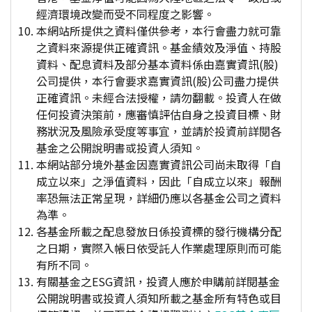
經濟環境改變而受不同程度之影響。
本網站所提供之資料僅供參考，本行會盡力就可靠
之資料來源提供正確資訊。基金績效及淨值、持股
資料、配息資料及部分基本資料係由嘉實資訊(股)
公司提供，本行會要求嘉實資訊(股)公司盡力提供
正確資訊。未經合法授權，請勿翻載。投資人在做
任何投資決策前，應審慎評估自身之投資目標、財
務狀況及風險承受度等事宜，並請於投資前詳閱各
基金之公開說明書或投資人須知。
本網站部分境外基金因嘉實資訊公司尚未取得「自
成立以來」之淨值資料，因此「自成立以來」報酬
率恐無法正常呈現，詳細仍應以各基金公司之資料
為準。
各基金所載之配息發放日係投資標的發行機構分配
之日期，實際入帳日依受託人作業處理原則而可能
有所不同。
有關基金之ESG資訊，投資人應於申購前詳閱基金
公開說明書或投資人須知所載之基金所有特色或目