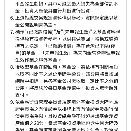
本金發生虧損，其中可能之最大損失為全部信託本
金。投資人應依其自行判斷進行投資。
上述短線交易規定資料僅供參考，實際規定應以基
金公開說明書為主。
標示"(已撤銷核備)"及"(未申報生效)"之基金資料僅
提供原有投資者參考，以供其做買回、轉換或繼續
持有之決定；「已撤銷核備」為在台灣已下架(停
售)的基金；「未申報生效」為未向金管會辦理申報
生效作業之境外基金。
後收型基金在贖回時，基金公司將依持有期間長短
收取不同比率之遞延申購手續費，該費用將自贖回
總額中扣除；另各基金公司需收取一定比率之分銷
費用，將反映於每日基金淨值中，投資人無需額外
支付。
依金融監督管理委員會規定境外基金投資大陸地區
證券市場之有價證券以掛牌上市有價證券及銀行間
債券市場為限，且投資總金額不得超過該基金淨資
產價值之20%，當該基金投資地區包含中國大陸及
香港，基金淨值可能因為大陸地區之法令、政治或