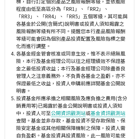
標，自行訂定個別產品之風險報酬等級，並依風險
程度由低至高區分為「RR1」、「RR2」、
「RR3」、「RR4」、「RR5」五個等級，其可能與
各基金於公開(含簡式)說明書或投資人須知揭露之
風險報酬等級有所不同。提醒您本行產品風險報酬
等級可能會因為個別產品投資配置及風險指標之變
化而進行調整。
各基金經金管會核准或同意生效，惟不表示絕無風
險，本行及基金經理公司以往之經理績效不保證基
金之最低投資收益；本行及基金經理公司除盡善良
管理人之注意義務外，不負責各基金之盈虧，亦不
保證最低之收益，投資人申購前應詳閱基金公開說
明書。
投資基金所應承擔之相關風險及應負擔之費用(含分
銷費用等)已揭露於基金公開說明書或投資人須知
中，投資人可至
公開資訊觀測站
或
基金資訊觀測站
查閱。基金並非存款，基金投資不受存款保險、保
險安定基金或其他相關保障機制之保障，投資人需
自負盈虧。基金投資具投資風險，此一風險可能使