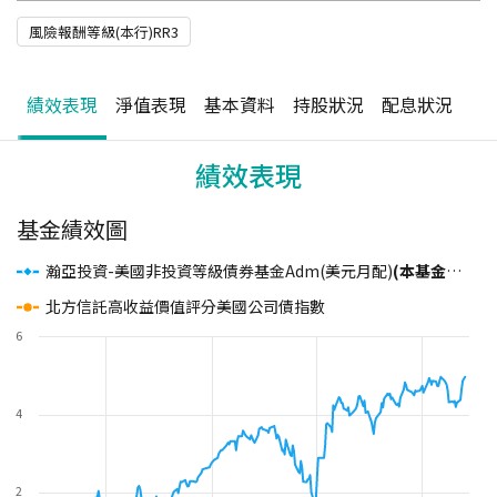
風險報酬等級(本行)RR3
績效表現
淨值表現
基本資料
持股狀況
配息狀況
績效表現
基金績效圖
瀚亞投資-美國非投資等級債券基金Adm(美元月配)
(本基金配息來源可能為本金且主要投資於符合美國Rule 144A規定之私募性質債券)
北方信託高收益價值評分美國公司債指數
6
4
2