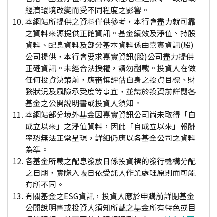
經濟環境改變而受不同程度之影響。
本網站所提供之資料僅供參考，本行會盡力就可靠
之資料來源提供正確資訊。基金績效及淨值、持股
資料、配息資料及部分基本資料係由嘉實資訊(股)
公司提供，本行會要求嘉實資訊(股)公司盡力提供
正確資訊。未經合法授權，請勿翻載。投資人在做
任何投資決策前，應審慎評估自身之投資目標、財
務狀況及風險承受度等事宜，並請於投資前詳閱各
基金之公開說明書或投資人須知。
本網站部分境外基金因嘉實資訊公司尚未取得「自
成立以來」之淨值資料，因此「自成立以來」報酬
率恐無法正常呈現，詳細仍應以各基金公司之資料
為準。
各基金所載之配息發放日係投資標的發行機構分配
之日期，實際入帳日依受託人作業處理原則而可能
有所不同。
有關基金之ESG資訊，投資人應於申購前詳閱基金
公開說明書或投資人須知所載之基金所有特色或目