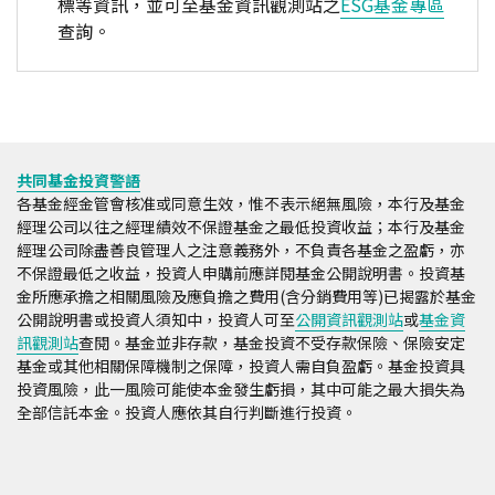
標等資訊，並可至基金資訊觀測站之
ESG基金專區
查詢。
共同基金投資警語
各基金經金管會核准或同意生效，惟不表示絕無風險，本行及基金
經理公司以往之經理績效不保證基金之最低投資收益；本行及基金
經理公司除盡善良管理人之注意義務外，不負責各基金之盈虧，亦
不保證最低之收益，投資人申購前應詳閱基金公開說明書。投資基
金所應承擔之相關風險及應負擔之費用(含分銷費用等)已揭露於基金
公開說明書或投資人須知中，投資人可至
公開資訊觀測站
或
基金資
訊觀測站
查閱。基金並非存款，基金投資不受存款保險、保險安定
基金或其他相關保障機制之保障，投資人需自負盈虧。基金投資具
投資風險，此一風險可能使本金發生虧損，其中可能之最大損失為
全部信託本金。投資人應依其自行判斷進行投資。