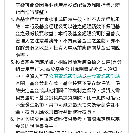
等級可能會因為個別產品投資配置及風險指標之變
化而進行調整。
各基金經金管會核准或同意生效，惟不表示絕無風
險，本行及基金經理公司以往之經理績效不保證基
金之最低投資收益；本行及基金經理公司除盡善良
管理人之注意義務外，不負責各基金之盈虧，亦不
保證最低之收益，投資人申購前應詳閱基金公開說
明書。
投資基金所應承擔之相關風險及應負擔之費用(含分
銷費用等)已揭露於基金公開說明書或投資人須知
中，投資人可至
公開資訊觀測站
或
基金資訊觀測站
查閱。基金並非存款，基金投資不受存款保險、保
險安定基金或其他相關保障機制之保障，投資人需
自負盈虧。基金投資具投資風險，此一風險可能使
本金發生虧損，其中可能之最大損失為全部信託本
金。投資人應依其自行判斷進行投資。
上述短線交易規定資料僅供參考，實際規定應以基
金公開說明書為主。