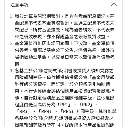
注意事項
績效計算為原幣別報酬，且皆有考慮配息情況。基
金配息不代表基金實際報酬，且過去配息不代表未
來配息。所有基金績效，均為過去績效，不代表未
來之績效表現，亦不保證基金之最低投資收益。
基金淨值可能因市場因素而上下波動，基金淨值僅
供參考，實際以基金公司公告之淨值為準；海外市
場指數類型基金，以交易日當天收盤價為淨值參考
價。
各基金於公開(含簡式)說明書或投資人須知揭露之
風險報酬等級，係依據投信投顧公會「基金風險報
酬等級分類標準」而訂定，該分類標準非強制適
用。本行係經綜合評估個別產品投資配置及風險指
標，自行訂定個別產品之風險報酬等級，並依風險
程度由低至高區分為「RR1」、「RR2」、
「RR3」、「RR4」、「RR5」五個等級，其可能與
各基金於公開(含簡式)說明書或投資人須知揭露之
風險報酬等級有所不同。提醒您本行產品風險報酬