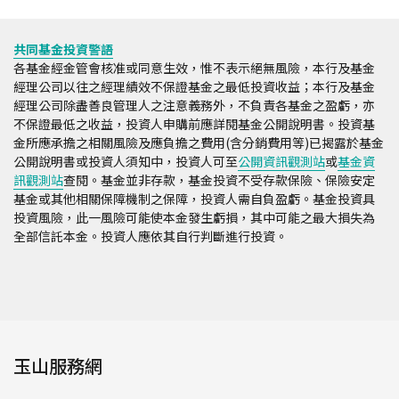
共同基金投資警語
各基金經金管會核准或同意生效，惟不表示絕無風險，本行及基金
經理公司以往之經理績效不保證基金之最低投資收益；本行及基金
經理公司除盡善良管理人之注意義務外，不負責各基金之盈虧，亦
不保證最低之收益，投資人申購前應詳閱基金公開說明書。投資基
金所應承擔之相關風險及應負擔之費用(含分銷費用等)已揭露於基金
公開說明書或投資人須知中，投資人可至
公開資訊觀測站
或
基金資
訊觀測站
查閱。基金並非存款，基金投資不受存款保險、保險安定
基金或其他相關保障機制之保障，投資人需自負盈虧。基金投資具
投資風險，此一風險可能使本金發生虧損，其中可能之最大損失為
全部信託本金。投資人應依其自行判斷進行投資。
玉山服務網