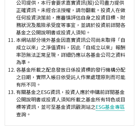
公司提供，本行會要求嘉實資訊(股)公司盡力提供
正確資訊。未經合法授權，請勿翻載。投資人在做
任何投資決策前，應審慎評估自身之投資目標、財
務狀況及風險承受度等事宜，並請於投資前詳閱各
基金之公開說明書或投資人須知。
本網站部分境外基金因嘉實資訊公司尚未取得「自
成立以來」之淨值資料，因此「自成立以來」報酬
率恐無法正常呈現，詳細仍應以各基金公司之資料
為準。
各基金所載之配息發放日係投資標的發行機構分配
之日期，實際入帳日依受託人作業處理原則而可能
有所不同。
有關基金之ESG資訊，投資人應於申購前詳閱基金
公開說明書或投資人須知所載之基金所有特色或目
標等資訊，並可至基金資訊觀測站之
ESG基金專區
查詢。