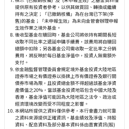
標示"(已撤銷核備)"及"(未申報生效)"之基金資料僅
提供原有投資者參考，以供其做買回、轉換或繼續
持有之決定；「已撤銷核備」為在台灣已下架(停
售)的基金；「未申報生效」為未向金管會辦理申報
生效作業之境外基金。
後收型基金在贖回時，基金公司將依持有期間長短
收取不同比率之遞延申購手續費，該費用將自贖回
總額中扣除；另各基金公司需收取一定比率之分銷
費用，將反映於每日基金淨值中，投資人無需額外
支付。
依金融監督管理委員會規定境外基金投資大陸地區
證券市場之有價證券以掛牌上市有價證券及銀行間
債券市場為限，且投資總金額不得超過該基金淨資
產價值之20%，當該基金投資地區包含中國大陸及
香港，基金淨值可能因為大陸地區之法令、政治或
經濟環境改變而受不同程度之影響。
本網站所提供之資料僅供參考，本行會盡力就可靠
之資料來源提供正確資訊。基金績效及淨值、持股
資料、配息資料及部分基本資料係由嘉實資訊(股)