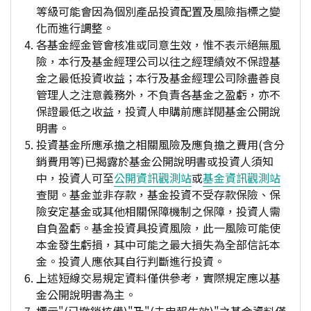
等級可能會因為個別產品投資配置及風險指標之變
化而進行調整。
各基金經金管會核准或同意生效，惟不表示絕無風
險，本行及基金經理公司以往之經理績效不保證基
金之最低投資收益；本行及基金經理公司除盡善良
管理人之注意義務外，不負責各基金之盈虧，亦不
保證最低之收益，投資人申購前應詳閱基金公開說
明書。
投資基金所應承擔之相關風險及應負擔之費用(含分
銷費用等)已揭露於基金公開說明書或投資人須知
中，投資人可至
公開資訊觀測站
或
基金資訊觀測站
查閱。基金並非存款，基金投資不受存款保險、保
險安定基金或其他相關保障機制之保障，投資人需
自負盈虧。基金投資具投資風險，此一風險可能使
本金發生虧損，其中可能之最大損失為全部信託本
金。投資人應依其自行判斷進行投資。
上述短線交易規定資料僅供參考，實際規定應以基
金公開說明書為主。