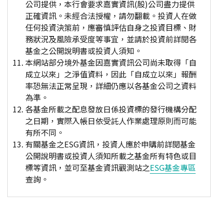
公司提供，本行會要求嘉實資訊(股)公司盡力提供
正確資訊。未經合法授權，請勿翻載。投資人在做
任何投資決策前，應審慎評估自身之投資目標、財
務狀況及風險承受度等事宜，並請於投資前詳閱各
基金之公開說明書或投資人須知。
本網站部分境外基金因嘉實資訊公司尚未取得「自
成立以來」之淨值資料，因此「自成立以來」報酬
率恐無法正常呈現，詳細仍應以各基金公司之資料
為準。
各基金所載之配息發放日係投資標的發行機構分配
之日期，實際入帳日依受託人作業處理原則而可能
有所不同。
有關基金之ESG資訊，投資人應於申購前詳閱基金
公開說明書或投資人須知所載之基金所有特色或目
標等資訊，並可至基金資訊觀測站之
ESG基金專區
查詢。