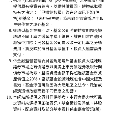
標示"(已撤銷核備)"及"(未申報生效)"之基金資料僅
提供原有投資者參考，以供其做買回、轉換或繼續
持有之決定；「已撤銷核備」為在台灣已下架(停
售)的基金；「未申報生效」為未向金管會辦理申報
生效作業之境外基金。
後收型基金在贖回時，基金公司將依持有期間長短
收取不同比率之遞延申購手續費，該費用將自贖回
總額中扣除；另各基金公司需收取一定比率之分銷
費用，將反映於每日基金淨值中，投資人無需額外
支付。
依金融監督管理委員會規定境外基金投資大陸地區
證券市場之有價證券以掛牌上市有價證券及銀行間
債券市場為限，且投資總金額不得超過該基金淨資
產價值之20%，當該基金投資地區包含中國大陸及
香港，基金淨值可能因為大陸地區之法令、政治或
經濟環境改變而受不同程度之影響。
本網站所提供之資料僅供參考，本行會盡力就可靠
之資料來源提供正確資訊。基金績效及淨值、持股
資料、配息資料及部分基本資料係由嘉實資訊(股)