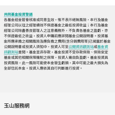
共同基金投資警語
各基金經金管會核准或同意生效，惟不表示絕無風險，本行及基金
經理公司以往之經理績效不保證基金之最低投資收益；本行及基金
經理公司除盡善良管理人之注意義務外，不負責各基金之盈虧，亦
不保證最低之收益，投資人申購前應詳閱基金公開說明書。投資基
金所應承擔之相關風險及應負擔之費用(含分銷費用等)已揭露於基金
公開說明書或投資人須知中，投資人可至
公開資訊觀測站
或
基金資
訊觀測站
查閱。基金並非存款，基金投資不受存款保險、保險安定
基金或其他相關保障機制之保障，投資人需自負盈虧。基金投資具
投資風險，此一風險可能使本金發生虧損，其中可能之最大損失為
全部信託本金。投資人應依其自行判斷進行投資。
玉山服務網