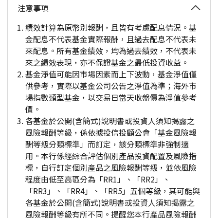
注意事項
績效計算為原幣別報酬，且皆有考慮配息情況。基
金配息不代表基金實際報酬，且過去配息不代表未
來配息。所有基金績效，均為過去績效，不代表未
來之績效表現，亦不保證基金之最低投資收益。
基金淨值可能因市場因素而上下波動，基金淨值僅
供參考，實際以基金公司公告之淨值為準；海外市
場指數類型基金，以交易日當天收盤價為淨值參考
價。
各基金於公開(含簡式)說明書或投資人須知揭露之
風險報酬等級，係依據投信投顧公會「基金風險報
酬等級分類標準」而訂定，該分類標準非強制適
用。本行係經綜合評估個別產品投資配置及風險指
標，自行訂定個別產品之風險報酬等級，並依風險
程度由低至高區分為「RR1」、「RR2」、
「RR3」、「RR4」、「RR5」五個等級，其可能與
各基金於公開(含簡式)說明書或投資人須知揭露之
風險報酬等級有所不同。提醒您本行產品風險報酬