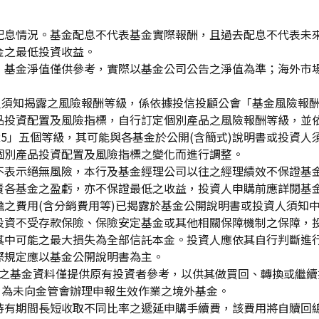
配息情況。基金配息不代表基金實際報酬，且過去配息不代表未
金之最低投資收益。
，基金淨值僅供參考，實際以基金公司公告之淨值為準；海外市
資人須知揭露之風險報酬等級，係依據投信投顧公會「基金風險報
品投資配置及風險指標，自行訂定個別產品之風險報酬等級，並依
「RR5」五個等級，其可能與各基金於公開(含簡式)說明書或投
個別產品投資配置及風險指標之變化而進行調整。
不表示絕無風險，本行及基金經理公司以往之經理績效不保證基
責各基金之盈虧，亦不保證最低之收益，投資人申購前應詳閱基
之費用(含分銷費用等)已揭露於基金公開說明書或投資人須知
投資不受存款保險、保險安定基金或其他相關保障機制之保障，
其中可能之最大損失為全部信託本金。投資人應依其自行判斷進
際規定應以基金公開說明書為主。
生效)"之基金資料僅提供原有投資者參考，以供其做買回、轉換或
」為未向金管會辦理申報生效作業之境外基金。
持有期間長短收取不同比率之遞延申購手續費，該費用將自贖回