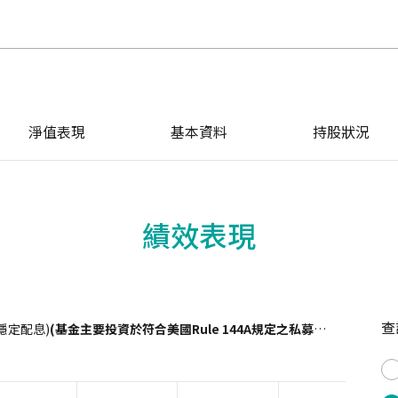
淨值表現
基本資料
持股狀況
績效表現
查
穩定配息)
(基金主要投資於符合美國Rule 144A規定之私募性質債券且配息來源可能為本金)