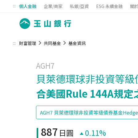
:::
個人金融
企業/商家
私銀/亞資
ESG 永續金融
關
:::
財富管理
共同基金
基金資訊
AGH7
貝萊德環球非投資等級債券
合美國Rule 144A
887
日圓
0.11%