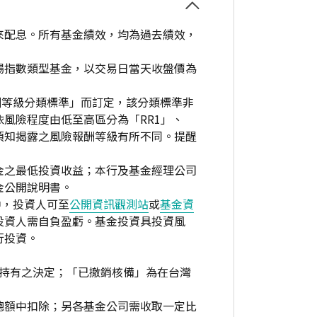
來配息。所有基金績效，均為過去績效，
場指數類型基金，以交易日當天收盤價為
酬等級分類標準」而訂定，該分類標準非
風險程度由低至高區分為「RR1」、
資人須知揭露之風險報酬等級有所不同。提醒
金之最低投資收益；本行及基金經理公司
金公開說明書。
中，投資人可至
公開資訊觀測站
或
基金資
投資人需自負盈虧。基金投資具投資風
行投資。
繼續持有之決定；「已撤銷核備」為在台灣
總額中扣除；另各基金公司需收取一定比