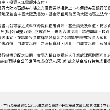
值中，投資人無需額外支付。
投資大陸地區證券市場之有價證券以掛牌上市有價證券及銀行間
投資地區包含中國大陸及香港，基金淨值可能因為大陸地區之法令
會盡力就可靠之資料來源提供正確資訊。基金績效及淨值、持股
資訊(股)公司盡力提供正確資訊。未經合法授權，請勿翻載。投
度等事宜，並請於投資前詳閱各基金之公開說明書或投資人須知
尚未取得「自成立以來」之淨值資料，因此「自成立以來」報酬
發行機構分配之日期，實際入帳日依受託人作業處理原則而可能
申購前詳閱基金公開說明書或投資人須知所載之基金所有特色或目
，本行及基金經理公司以往之經理績效不保證基金之最低投資收益；本行