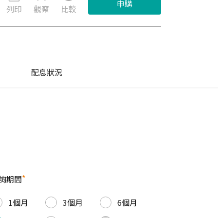
申購
列印
觀察
比較
配息狀況
*
詢期間
1個月
3個月
6個月