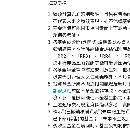
注意事項
績效計算為原幣別報酬，且皆有考慮
不代表未來之績效表現，亦不保證基
基金淨值可能因市場因素而上下波動
淨值參考價。
各基金於公開(含簡式)說明書或投
強制適用。本行係經綜合評估個別產
「RR2」、「RR3」、「RR4」、
您本行產品風險報酬等級可能會因為
各基金經金管會核准或同意生效，惟
除盡善良管理人之注意義務外，不負
投資基金所應承擔之相關風險及應負擔
訊觀測站
查閱。基金並非存款，基金
險，此一風險可能使本金發生虧損，
上述短線交易規定資料僅供參考，實
標示"(已撤銷核備)"及"(未申報
已下架(停售)的基金；「未申報生效
後收型基金在贖回時，基金公司將依