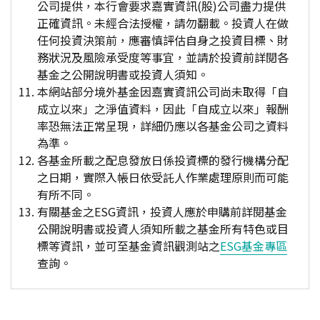
公司提供，本行會要求嘉實資訊(股)公司盡力提供
正確資訊。未經合法授權，請勿翻載。投資人在做
任何投資決策前，應審慎評估自身之投資目標、財
務狀況及風險承受度等事宜，並請於投資前詳閱各
基金之公開說明書或投資人須知。
本網站部分境外基金因嘉實資訊公司尚未取得「自
成立以來」之淨值資料，因此「自成立以來」報酬
率恐無法正常呈現，詳細仍應以各基金公司之資料
為準。
各基金所載之配息發放日係投資標的發行機構分配
之日期，實際入帳日依受託人作業處理原則而可能
有所不同。
有關基金之ESG資訊，投資人應於申購前詳閱基金
公開說明書或投資人須知所載之基金所有特色或目
標等資訊，並可至基金資訊觀測站之
ESG基金專區
查詢。