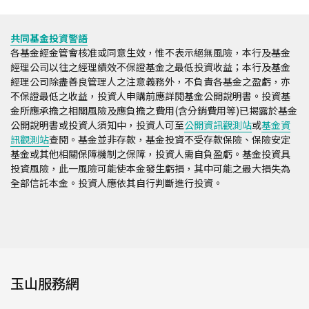
共同基金投資警語
各基金經金管會核准或同意生效，惟不表示絕無風險，本行及基金
經理公司以往之經理績效不保證基金之最低投資收益；本行及基金
經理公司除盡善良管理人之注意義務外，不負責各基金之盈虧，亦
不保證最低之收益，投資人申購前應詳閱基金公開說明書。投資基
金所應承擔之相關風險及應負擔之費用(含分銷費用等)已揭露於基金
公開說明書或投資人須知中，投資人可至
公開資訊觀測站
或
基金資
訊觀測站
查閱。基金並非存款，基金投資不受存款保險、保險安定
基金或其他相關保障機制之保障，投資人需自負盈虧。基金投資具
投資風險，此一風險可能使本金發生虧損，其中可能之最大損失為
全部信託本金。投資人應依其自行判斷進行投資。
玉山服務網