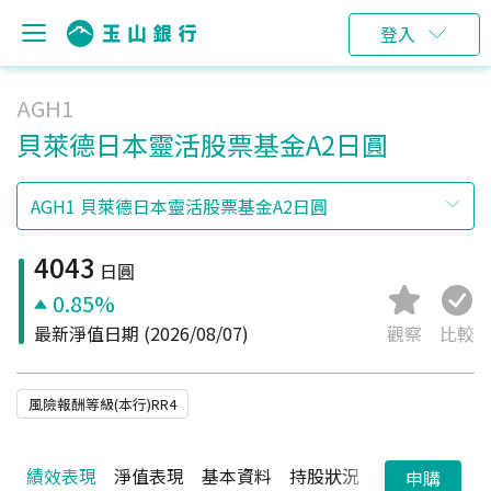
登入
AGH1
貝萊德日本靈活股票基金A2日圓
4043
日圓
0.85%
最新淨值日期
(2026/08/07)
觀察
比較
風險報酬等級(本行)RR4
績效表現
淨值表現
基本資料
持股狀況
配息狀況
申購