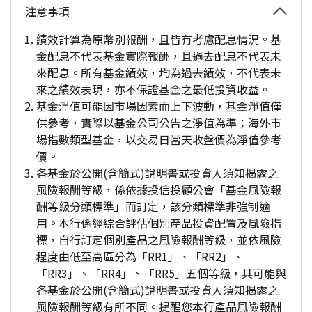
注意事項
績效計算為原幣別報酬，且皆有考慮配息情況。基
金配息不代表基金實際報酬，且過去配息不代表未
來配息。所有基金績效，均為過去績效，不代表未
來之績效表現，亦不保證基金之最低投資收益。
基金淨值可能因市場因素而上下波動，基金淨值僅
供參考，實際以基金公司公告之淨值為準；海外市
場指數類型基金，以交易日當天收盤價為淨值參考
價。
各基金於公開(含簡式)說明書或投資人須知揭露之
風險報酬等級，係依據投信投顧公會「基金風險報
酬等級分類標準」而訂定，該分類標準非強制適
用。本行係經綜合評估個別產品投資配置及風險指
標，自行訂定個別產品之風險報酬等級，並依風險
程度由低至高區分為「RR1」、「RR2」、
「RR3」、「RR4」、「RR5」五個等級，其可能與
各基金於公開(含簡式)說明書或投資人須知揭露之
風險報酬等級有所不同。提醒您本行產品風險報酬