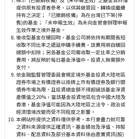
標示"(已撤銷核備)"及"(未申報生效)"之基金資料僅
提供原有投資者參考，以供其做買回、轉換或繼續
持有之決定；「已撤銷核備」為在台灣已下架(停
售)的基金；「未申報生效」為未向金管會辦理申報
生效作業之境外基金。
後收型基金在贖回時，基金公司將依持有期間長短
收取不同比率之遞延申購手續費，該費用將自贖回
總額中扣除；另各基金公司需收取一定比率之分銷
費用，將反映於每日基金淨值中，投資人無需額外
支付。
依金融監督管理委員會規定境外基金投資大陸地區
證券市場之有價證券以掛牌上市有價證券及銀行間
債券市場為限，且投資總金額不得超過該基金淨資
產價值之20%，當該基金投資地區包含中國大陸及
香港，基金淨值可能因為大陸地區之法令、政治或
經濟環境改變而受不同程度之影響。
本網站所提供之資料僅供參考，本行會盡力就可靠
之資料來源提供正確資訊。基金績效及淨值、持股
資料、配息資料及部分基本資料係由嘉實資訊(股)