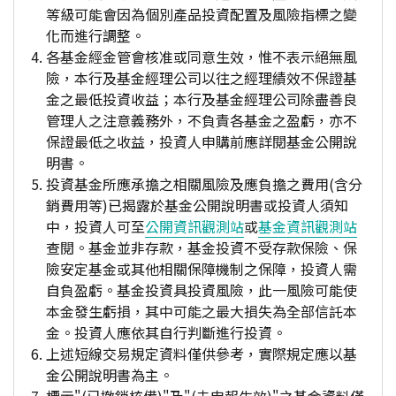
等級可能會因為個別產品投資配置及風險指標之變
化而進行調整。
各基金經金管會核准或同意生效，惟不表示絕無風
險，本行及基金經理公司以往之經理績效不保證基
金之最低投資收益；本行及基金經理公司除盡善良
管理人之注意義務外，不負責各基金之盈虧，亦不
保證最低之收益，投資人申購前應詳閱基金公開說
明書。
投資基金所應承擔之相關風險及應負擔之費用(含分
銷費用等)已揭露於基金公開說明書或投資人須知
中，投資人可至
公開資訊觀測站
或
基金資訊觀測站
查閱。基金並非存款，基金投資不受存款保險、保
險安定基金或其他相關保障機制之保障，投資人需
自負盈虧。基金投資具投資風險，此一風險可能使
本金發生虧損，其中可能之最大損失為全部信託本
金。投資人應依其自行判斷進行投資。
上述短線交易規定資料僅供參考，實際規定應以基
金公開說明書為主。