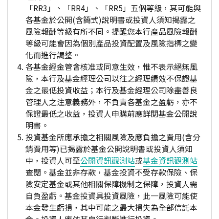
「RR3」、「RR4」、「RR5」五個等級，其可能與
各基金於公開(含簡式)說明書或投資人須知揭露之
風險報酬等級有所不同。提醒您本行產品風險報酬
等級可能會因為個別產品投資配置及風險指標之變
化而進行調整。
各基金經金管會核准或同意生效，惟不表示絕無風
險，本行及基金經理公司以往之經理績效不保證基
金之最低投資收益；本行及基金經理公司除盡善良
管理人之注意義務外，不負責各基金之盈虧，亦不
保證最低之收益，投資人申購前應詳閱基金公開說
明書。
投資基金所應承擔之相關風險及應負擔之費用(含分
銷費用等)已揭露於基金公開說明書或投資人須知
中，投資人可至
公開資訊觀測站
或
基金資訊觀測站
查閱。基金並非存款，基金投資不受存款保險、保
險安定基金或其他相關保障機制之保障，投資人需
自負盈虧。基金投資具投資風險，此一風險可能使
本金發生虧損，其中可能之最大損失為全部信託本