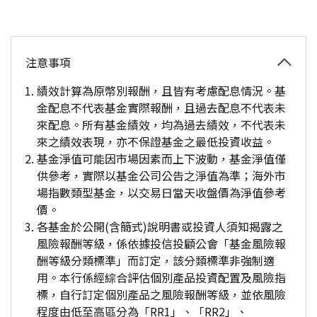
注意事項
績效計算為原幣別報酬，且皆有考慮配息情況。基
金配息不代表基金實際報酬，且過去配息不代表未
來配息。所有基金績效，均為過去績效，不代表未
來之績效表現，亦不保證基金之最低投資收益。
基金淨值可能因市場因素而上下波動，基金淨值僅
供參考，實際以基金公司公告之淨值為準；海外市
場指數類型基金，以交易日當天收盤價為淨值參考
價。
各基金於公開(含簡式)說明書或投資人須知揭露之
風險報酬等級，係依據投信投顧公會「基金風險報
酬等級分類標準」而訂定，該分類標準非強制適
用。本行係經綜合評估個別產品投資配置及風險指
標，自行訂定個別產品之風險報酬等級，並依風險
程度由低至高區分為「RR1」、「RR2」、