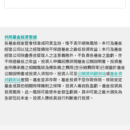
共同基金投資警語
各基金經金管會核准或同意生效，惟不表示絕無風險，本行及基金
經理公司以往之經理績效不保證基金之最低投資收益；本行及基金
經理公司除盡善良管理人之注意義務外，不負責各基金之盈虧，亦
不保證最低之收益，投資人申購前應詳閱基金公開說明書。投資基
金所應承擔之相關風險及應負擔之費用(含分銷費用等)已揭露於基金
公開說明書或投資人須知中，投資人可至
公開資訊觀測站
或
基金資
訊觀測站
查閱。基金並非存款，基金投資不受存款保險、保險安定
基金或其他相關保障機制之保障，投資人需自負盈虧。基金投資具
投資風險，此一風險可能使本金發生虧損，其中可能之最大損失為
全部信託本金。投資人應依其自行判斷進行投資。