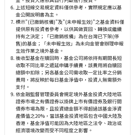
金。投資人應依其自行判斷進行投資。
上述短線交易規定資料僅供參考，實際規定應以基
金公開說明書為主。
標示"(已撤銷核備)"及"(未申報生效)"之基金資料僅
提供原有投資者參考，以供其做買回、轉換或繼續
持有之決定；「已撤銷核備」為在台灣已下架(停
售)的基金；「未申報生效」為未向金管會辦理申報
生效作業之境外基金。
後收型基金在贖回時，基金公司將依持有期間長短
收取不同比率之遞延申購手續費，該費用將自贖回
總額中扣除；另各基金公司需收取一定比率之分銷
費用，將反映於每日基金淨值中，投資人無需額外
支付。
依金融監督管理委員會規定境外基金投資大陸地區
證券市場之有價證券以掛牌上市有價證券及銀行間
債券市場為限，且投資總金額不得超過該基金淨資
產價值之20%，當該基金投資地區包含中國大陸及
香港，基金淨值可能因為大陸地區之法令、政治或
經濟環境改變而受不同程度之影響。