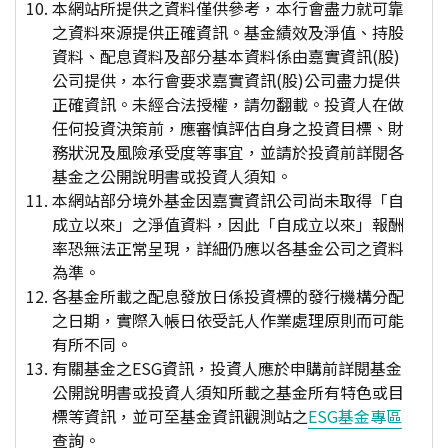
本網站所提供之資料僅供參考，本行會盡力就可靠
之資料來源提供正確資訊。基金績效及淨值、持股
資料、配息資料及部分基本資料係由嘉實資訊(股)
公司提供，本行會要求嘉實資訊(股)公司盡力提供
正確資訊。未經合法授權，請勿翻載。投資人在做
任何投資決策前，應審慎評估自身之投資目標、財
務狀況及風險承受度等事宜，並請於投資前詳閱各
基金之公開說明書或投資人須知。
本網站部分境外基金因嘉實資訊公司尚未取得「自
成立以來」之淨值資料，因此「自成立以來」報酬
率恐無法正常呈現，詳細仍應以各基金公司之資料
為準。
各基金所載之配息發放日係投資標的發行機構分配
之日期，實際入帳日依受託人作業處理原則而可能
有所不同。
有關基金之ESG資訊，投資人應於申購前詳閱基金
公開說明書或投資人須知所載之基金所有特色或目
標等資訊，並可至基金資訊觀測站之
ESG基金專區
查詢。