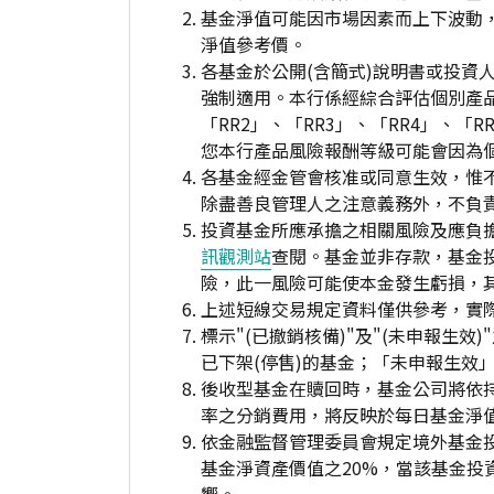
基金淨值可能因市場因素而上下波動
淨值參考價。
各基金於公開(含簡式)說明書或投
強制適用。本行係經綜合評估個別產
「RR2」、「RR3」、「RR4」、
您本行產品風險報酬等級可能會因為
各基金經金管會核准或同意生效，惟
除盡善良管理人之注意義務外，不負
投資基金所應承擔之相關風險及應負擔
訊觀測站
查閱。基金並非存款，基金
險，此一風險可能使本金發生虧損，
上述短線交易規定資料僅供參考，實
標示"(已撤銷核備)"及"(未申報
已下架(停售)的基金；「未申報生效
後收型基金在贖回時，基金公司將依
率之分銷費用，將反映於每日基金淨
依金融監督管理委員會規定境外基金
基金淨資產價值之20%，當該基金