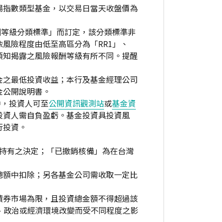
場指數類型基金，以交易日當天收盤價為
酬等級分類標準」而訂定，該分類標準非
風險程度由低至高區分為「RR1」、
資人須知揭露之風險報酬等級有所不同。提醒
金之最低投資收益；本行及基金經理公司
金公開說明書。
中，投資人可至
公開資訊觀測站
或
基金資
投資人需自負盈虧。基金投資具投資風
行投資。
繼續持有之決定；「已撤銷核備」為在台灣
總額中扣除；另各基金公司需收取一定比
債券市場為限，且投資總金額不得超過該
、政治或經濟環境改變而受不同程度之影