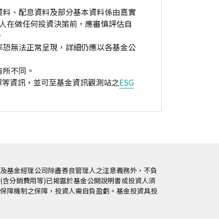
資料、配息資料及部分基本資料係由嘉實
資人在做任何投資決策前，應審慎評估自
。
率恐無法正常呈現，詳細仍應以各基金公
有所不同。
標等資訊，並可至基金資訊觀測站之
ESG
及基金經理公司除盡善良管理人之注意義務外，不負
(含分銷費用等)已揭露於基金公開說明書或投資人須
保障機制之保障，投資人需自負盈虧。基金投資具投