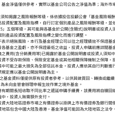
，基金淨值僅供參考，實際以基金公司公告之淨值為準；海外市
資人須知揭露之風險報酬等級，係依據投信投顧公會「基金風險報
品投資配置及風險指標，自行訂定個別產品之風險報酬等級，並依
「RR5」五個等級，其可能與各基金於公開(含簡式)說明書或投
個別產品投資配置及風險指標之變化而進行調整。
不表示絕無風險，本行及基金經理公司以往之經理績效不保證基
責各基金之盈虧，亦不保證最低之收益，投資人申購前應詳閱基
之費用(含分銷費用等)已揭露於基金公開說明書或投資人須知
投資不受存款保險、保險安定基金或其他相關保障機制之保障，
其中可能之最大損失為全部信託本金。投資人應依其自行判斷進
際規定應以基金公開說明書為主。
生效)"之基金資料僅提供原有投資者參考，以供其做買回、轉換或
」為未向金管會辦理申報生效作業之境外基金。
持有期間長短收取不同比率之遞延申購手續費，該費用將自贖回
值中，投資人無需額外支付。
投資大陸地區證券市場之有價證券以掛牌上市有價證券及銀行間
投資地區包含中國大陸及香港，基金淨值可能因為大陸地區之法令