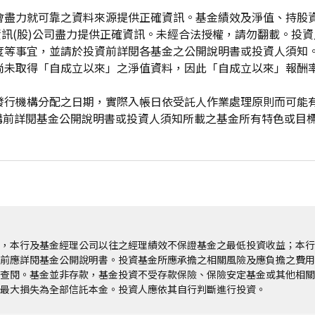
會盡力就可靠之資料來源提供正確資訊。基金績效及淨值、持股
資訊(股)公司盡力提供正確資訊。未經合法授權，請勿翻載。投
度等事宜，並請於投資前詳閱各基金之公開說明書或投資人須知
尚未取得「自成立以來」之淨值資料，因此「自成立以來」報酬
發行機構分配之日期，實際入帳日依受託人作業處理原則而可能
申購前詳閱基金公開說明書或投資人須知所載之基金所有特色或目
，本行及基金經理公司以往之經理績效不保證基金之最低投資收益；本行
前應詳閱基金公開說明書。投資基金所應承擔之相關風險及應負擔之費用
查閱。基金並非存款，基金投資不受存款保險、保險安定基金或其他相關
最大損失為全部信託本金。投資人應依其自行判斷進行投資。