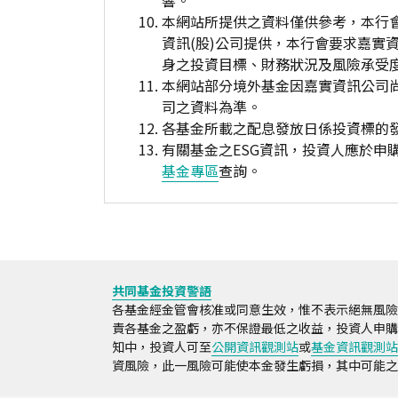
響。
本網站所提供之資料僅供參考，本行
資訊(股)公司提供，本行會要求嘉實
身之投資目標、財務狀況及風險承受
本網站部分境外基金因嘉實資訊公司
司之資料為準。
各基金所載之配息發放日係投資標的
有關基金之ESG資訊，投資人應於
基金專區
查詢。
共同基金投資警語
各基金經金管會核准或同意生效，惟不表示絕無風險
責各基金之盈虧，亦不保證最低之收益，投資人申購
知中，投資人可至
公開資訊觀測站
或
基金資訊觀測站
資風險，此一風險可能使本金發生虧損，其中可能之