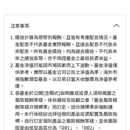
注意事項
績效計算為原幣別報酬，且皆有考慮配息情況。基
金配息不代表基金實際報酬，且過去配息不代表未
來配息。所有基金績效，均為過去績效，不代表未
來之績效表現，亦不保證基金之最低投資收益。
基金淨值可能因市場因素而上下波動，基金淨值僅
供參考，實際以基金公司公告之淨值為準；海外市
場指數類型基金，以交易日當天收盤價為淨值參考
價。
各基金於公開(含簡式)說明書或投資人須知揭露之
風險報酬等級，係依據投信投顧公會「基金風險報
酬等級分類標準」而訂定，該分類標準非強制適
用。本行係經綜合評估個別產品投資配置及風險指
標，自行訂定個別產品之風險報酬等級，並依風險
程度由低至高區分為「RR1」、「RR2」、