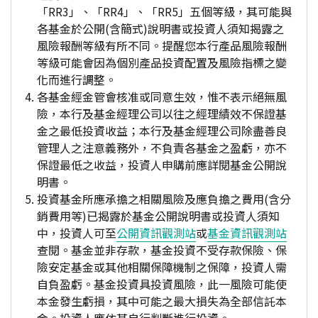
「RR3」、「RR4」、「RR5」五個等級，其可能與
各基金於公開(含簡式)說明書或投資人須知揭露之
風險報酬等級有所不同。提醒您本行產品風險報酬
等級可能會因為個別產品投資配置及風險指標之變
化而進行調整。
各基金經金管會核准或同意生效，惟不表示絕無風
險，本行及基金經理公司以往之經理績效不保證基
金之最低投資收益；本行及基金經理公司除盡善良
管理人之注意義務外，不負責各基金之盈虧，亦不
保證最低之收益，投資人申購前應詳閱基金公開說
明書。
投資基金所應承擔之相關風險及應負擔之費用(含分
銷費用等)已揭露於基金公開說明書或投資人須知
中，投資人可至
公開資訊觀測站
或
基金資訊觀測站
查閱。基金並非存款，基金投資不受存款保險、保
險安定基金或其他相關保障機制之保障，投資人需
自負盈虧。基金投資具投資風險，此一風險可能使
本金發生虧損，其中可能之最大損失為全部信託本