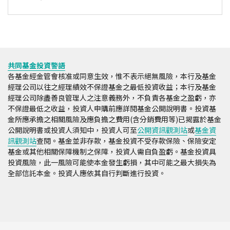
共同基金投資警語
各基金經金管會核准或同意生效，惟不表示絕無風險，本行及基金
經理公司以往之經理績效不保證基金之最低投資收益；本行及基金
經理公司除盡善良管理人之注意義務外，不負責各基金之盈虧，亦
不保證最低之收益，投資人申購前應詳閱基金公開說明書。投資基
金所應承擔之相關風險及應負擔之費用(含分銷費用等)已揭露於基金
公開說明書或投資人須知中，投資人可至
公開資訊觀測站
或
基金資
訊觀測站
查閱。基金並非存款，基金投資不受存款保險、保險安定
基金或其他相關保障機制之保障，投資人需自負盈虧。基金投資具
投資風險，此一風險可能使本金發生虧損，其中可能之最大損失為
全部信託本金。投資人應依其自行判斷進行投資。