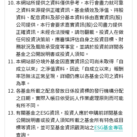
本網站所提供之資料僅供參考，本行會盡力就可靠
之資料來源提供正確資訊。基金績效及淨值、持股
資料、配息資料及部分基本資料係由嘉實資訊(股)
公司提供，本行會要求嘉實資訊(股)公司盡力提供
正確資訊。未經合法授權，請勿翻載。投資人在做
任何投資決策前，應審慎評估自身之投資目標、財
務狀況及風險承受度等事宜，並請於投資前詳閱各
基金之公開說明書或投資人須知。
本網站部分境外基金因嘉實資訊公司尚未取得「自
成立以來」之淨值資料，因此「自成立以來」報酬
率恐無法正常呈現，詳細仍應以各基金公司之資料
為準。
各基金所載之配息發放日係投資標的發行機構分配
之日期，實際入帳日依受託人作業處理原則而可能
有所不同。
有關基金之ESG資訊，投資人應於申購前詳閱基金
公開說明書或投資人須知所載之基金所有特色或目
標等資訊，並可至基金資訊觀測站之
ESG基金專區
查詢。