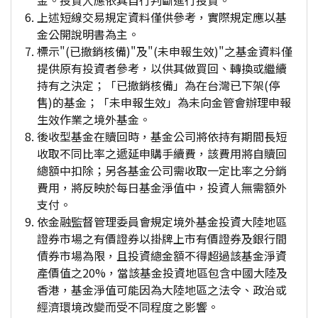
金。投資人應依其自行判斷進行投資。
上述短線交易規定資料僅供參考，實際規定應以基
金公開說明書為主。
標示"(已撤銷核備)"及"(未申報生效)"之基金資料僅
提供原有投資者參考，以供其做買回、轉換或繼續
持有之決定；「已撤銷核備」為在台灣已下架(停
售)的基金；「未申報生效」為未向金管會辦理申報
生效作業之境外基金。
後收型基金在贖回時，基金公司將依持有期間長短
收取不同比率之遞延申購手續費，該費用將自贖回
總額中扣除；另各基金公司需收取一定比率之分銷
費用，將反映於每日基金淨值中，投資人無需額外
支付。
依金融監督管理委員會規定境外基金投資大陸地區
證券市場之有價證券以掛牌上市有價證券及銀行間
債券市場為限，且投資總金額不得超過該基金淨資
產價值之20%，當該基金投資地區包含中國大陸及
香港，基金淨值可能因為大陸地區之法令、政治或
經濟環境改變而受不同程度之影響。