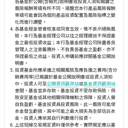
各基金於公開(含簡式)說明書或投資人須知揭露之
風險報酬等級有所不同。提醒您本行產品風險報酬
等級可能會因為個別產品投資配置及風險指標之變
化而進行調整。
各基金經金管會核准或同意生效，惟不表示絕無風
險，本行及基金經理公司以往之經理績效不保證基
金之最低投資收益；本行及基金經理公司除盡善良
管理人之注意義務外，不負責各基金之盈虧，亦不
保證最低之收益，投資人申購前應詳閱基金公開說
明書。
投資基金所應承擔之相關風險及應負擔之費用(含分
銷費用等)已揭露於基金公開說明書或投資人須知
中，投資人可至
公開資訊觀測站
或
基金資訊觀測站
查閱。基金並非存款，基金投資不受存款保險、保
險安定基金或其他相關保障機制之保障，投資人需
自負盈虧。基金投資具投資風險，此一風險可能使
本金發生虧損，其中可能之最大損失為全部信託本
金。投資人應依其自行判斷進行投資。
上述短線交易規定資料僅供參考，實際規定應以基