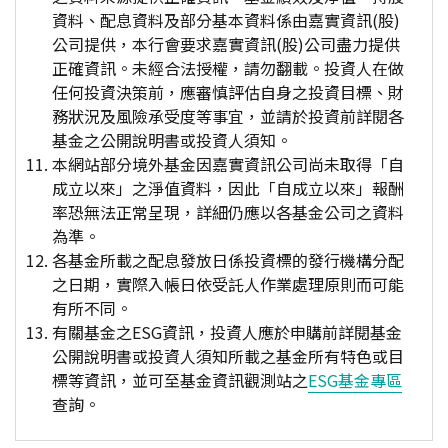
資料、配息資料及部分基本資料係由嘉實資訊(股)
公司提供，本行會要求嘉實資訊(股)公司盡力提供
正確資訊。未經合法授權，請勿翻載。投資人在做
任何投資決策前，應審慎評估自身之投資目標、財
務狀況及風險承受度等事宜，並請於投資前詳閱各
基金之公開說明書或投資人須知。
本網站部分境外基金因嘉實資訊公司尚未取得「自
成立以來」之淨值資料，因此「自成立以來」報酬
率恐無法正常呈現，詳細仍應以各基金公司之資料
為準。
各基金所載之配息發放日係投資標的發行機構分配
之日期，實際入帳日依受託人作業處理原則而可能
有所不同。
有關基金之ESG資訊，投資人應於申購前詳閱基金
公開說明書或投資人須知所載之基金所有特色或目
標等資訊，並可至基金資訊觀測站之
ESG基金專區
查詢。