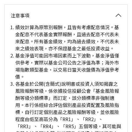
注意事項
績效計算為原幣別報酬，且皆有考慮配息情況。基
金配息不代表基金實際報酬，且過去配息不代表未
來配息。所有基金績效，均為過去績效，不代表未
來之績效表現，亦不保證基金之最低投資收益。
基金淨值可能因市場因素而上下波動，基金淨值僅
供參考，實際以基金公司公告之淨值為準；海外市
場指數類型基金，以交易日當天收盤價為淨值參考
價。
各基金於公開(含簡式)說明書或投資人須知揭露之
風險報酬等級，係依據投信投顧公會「基金風險報
酬等級分類標準」而訂定，該分類標準非強制適
用。本行係經綜合評估個別產品投資配置及風險指
標，自行訂定個別產品之風險報酬等級，並依風險
程度由低至高區分為「RR1」、「RR2」、
「RR3」、「RR4」、「RR5」五個等級，其可能與