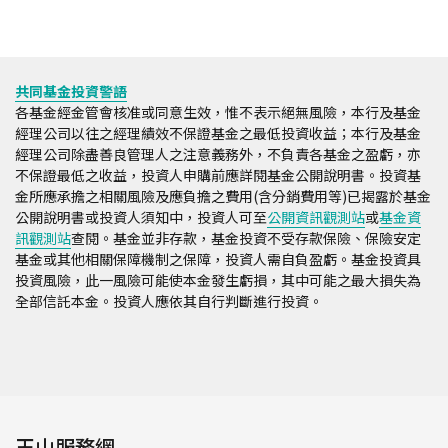
共同基金投資警語
各基金經金管會核准或同意生效，惟不表示絕無風險，本行及基金
經理公司以往之經理績效不保證基金之最低投資收益；本行及基金
經理公司除盡善良管理人之注意義務外，不負責各基金之盈虧，亦
不保證最低之收益，投資人申購前應詳閱基金公開說明書。投資基
金所應承擔之相關風險及應負擔之費用(含分銷費用等)已揭露於基金
公開說明書或投資人須知中，投資人可至
公開資訊觀測站
或
基金資
訊觀測站
查閱。基金並非存款，基金投資不受存款保險、保險安定
基金或其他相關保障機制之保障，投資人需自負盈虧。基金投資具
投資風險，此一風險可能使本金發生虧損，其中可能之最大損失為
全部信託本金。投資人應依其自行判斷進行投資。
玉山服務網