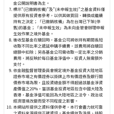
金公開說明書為主。
標示"(已撤銷核備)"及"(未申報生效)"之基金資料僅
提供原有投資者參考，以供其做買回、轉換或繼續
持有之決定；「已撤銷核備」為在台灣已下架(停
售)的基金；「未申報生效」為未向金管會辦理申報
生效作業之境外基金。
後收型基金在贖回時，基金公司將依持有期間長短
收取不同比率之遞延申購手續費，該費用將自贖回
總額中扣除；另各基金公司需收取一定比率之分銷
費用，將反映於每日基金淨值中，投資人無需額外
支付。
依金融監督管理委員會規定境外基金投資大陸地區
證券市場之有價證券以掛牌上市有價證券及銀行間
債券市場為限，且投資總金額不得超過該基金淨資
產價值之20%，當該基金投資地區包含中國大陸及
香港，基金淨值可能因為大陸地區之法令、政治或
經濟環境改變而受不同程度之影響。
本網站所提供之資料僅供參考，本行會盡力就可靠
之資料來源提供正確資訊。基金績效及淨值、持股