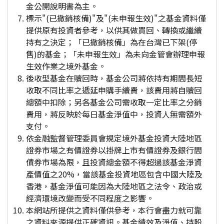
金公開說明書為主。
標示"(已撤銷核備)"及"(未申報生效)"之基金資料僅
提供原有投資者參考，以供其做買回、轉換或繼續
持有之決定；「已撤銷核備」為在台灣已下架(停
售)的基金；「未申報生效」為未向金管會辦理申報
生效作業之境外基金。
後收型基金在贖回時，基金公司將依持有期間長短
收取不同比率之遞延申購手續費，該費用將自贖回
總額中扣除；另各基金公司需收取一定比率之分銷
費用，將反映於每日基金淨值中，投資人無需額外
支付。
依金融監督管理委員會規定境外基金投資大陸地區
證券市場之有價證券以掛牌上市有價證券及銀行間
債券市場為限，且投資總金額不得超過該基金淨資
產價值之20%，當該基金投資地區包含中國大陸及
香港，基金淨值可能因為大陸地區之法令、政治或
經濟環境改變而受不同程度之影響。
本網站所提供之資料僅供參考，本行會盡力就可靠
之資料來源提供正確資訊。基金績效及淨值、持股