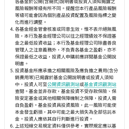
各基金於公開(含簡式)說明書或投資人須知揭露之
風險報酬等級有所不同。提醒您本行產品風險報酬
等級可能會因為個別產品投資配置及風險指標之變
化而進行調整。
各基金經金管會核准或同意生效，惟不表示絕無風
險，本行及基金經理公司以往之經理績效不保證基
金之最低投資收益；本行及基金經理公司除盡善良
管理人之注意義務外，不負責各基金之盈虧，亦不
保證最低之收益，投資人申購前應詳閱基金公開說
明書。
投資基金所應承擔之相關風險及應負擔之費用(含分
銷費用等)已揭露於基金公開說明書或投資人須知
中，投資人可至
公開資訊觀測站
或
基金資訊觀測站
查閱。基金並非存款，基金投資不受存款保險、保
險安定基金或其他相關保障機制之保障，投資人需
自負盈虧。基金投資具投資風險，此一風險可能使
本金發生虧損，其中可能之最大損失為全部信託本
金。投資人應依其自行判斷進行投資。
上述短線交易規定資料僅供參考，實際規定應以基