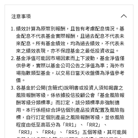
注意事項
績效計算為原幣別報酬，且皆有考慮配息情況。基
金配息不代表基金實際報酬，且過去配息不代表未
來配息。所有基金績效，均為過去績效，不代表未
來之績效表現，亦不保證基金之最低投資收益。
基金淨值可能因市場因素而上下波動，基金淨值僅
供參考，實際以基金公司公告之淨值為準；海外市
場指數類型基金，以交易日當天收盤價為淨值參考
價。
各基金於公開(含簡式)說明書或投資人須知揭露之
風險報酬等級，係依據投信投顧公會「基金風險報
酬等級分類標準」而訂定，該分類標準非強制適
用。本行係經綜合評估個別產品投資配置及風險指
標，自行訂定個別產品之風險報酬等級，並依風險
程度由低至高區分為「RR1」、「RR2」、
「RR3」、「RR4」、「RR5」五個等級，其可能與