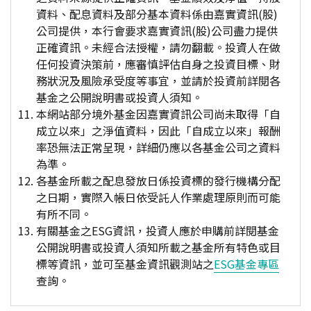
資料、配息資料及部分基本資料係由嘉實資訊(股)
公司提供，本行會要求嘉實資訊(股)公司盡力提供
正確資訊。未經合法授權，請勿翻載。投資人在做
任何投資決策前，應審慎評估自身之投資目標、財
務狀況及風險承受度等事宜，並請於投資前詳閱各
基金之公開說明書或投資人須知。
本網站部分境外基金因嘉實資訊公司尚未取得「自
成立以來」之淨值資料，因此「自成立以來」報酬
率恐無法正常呈現，詳細仍應以各基金公司之資料
為準。
各基金所載之配息發放日係投資標的發行機構分配
之日期，實際入帳日依受託人作業處理原則而可能
有所不同。
有關基金之ESG資訊，投資人應於申購前詳閱基金
公開說明書或投資人須知所載之基金所有特色或目
標等資訊，並可至基金資訊觀測站之
ESG基金專區
查詢。