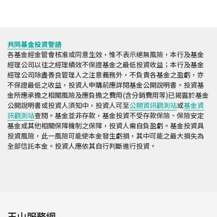
共同基金投資警語
各基金經金管會核准或同意生效，惟不表示絕無風險，本行及基金
經理公司以往之經理績效不保證基金之最低投資收益；本行及基金
經理公司除盡善良管理人之注意義務外，不負責各基金之盈虧，亦
不保證最低之收益，投資人申購前應詳閱基金公開說明書。投資基
金所應承擔之相關風險及應負擔之費用(含分銷費用等)已揭露於基金
公開說明書或投資人須知中，投資人可至
公開資訊觀測站
或
基金資
訊觀測站
查閱。基金並非存款，基金投資不受存款保險、保險安定
基金或其他相關保障機制之保障，投資人需自負盈虧。基金投資具
投資風險，此一風險可能使本金發生虧損，其中可能之最大損失為
全部信託本金。投資人應依其自行判斷進行投資。
玉山服務網