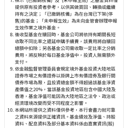
標示"(已撤銷核備)"及"(未申報生效)"之基金資料僅
提供原有投資者參考，以供其做買回、轉換或繼續
持有之決定；「已撤銷核備」為在台灣已下架(停
售)的基金；「未申報生效」為未向金管會辦理申報
生效作業之境外基金。
後收型基金在贖回時，基金公司將依持有期間長短
收取不同比率之遞延申購手續費，該費用將自贖回
總額中扣除；另各基金公司需收取一定比率之分銷
費用，將反映於每日基金淨值中，投資人無需額外
支付。
依金融監督管理委員會規定境外基金投資大陸地區
證券市場之有價證券以掛牌上市有價證券及銀行間
債券市場為限，且投資總金額不得超過該基金淨資
產價值之20%，當該基金投資地區包含中國大陸及
香港，基金淨值可能因為大陸地區之法令、政治或
經濟環境改變而受不同程度之影響。
本網站所提供之資料僅供參考，本行會盡力就可靠
之資料來源提供正確資訊。基金績效及淨值、持股
資料、配息資料及部分基本資料係由嘉實資訊(股)