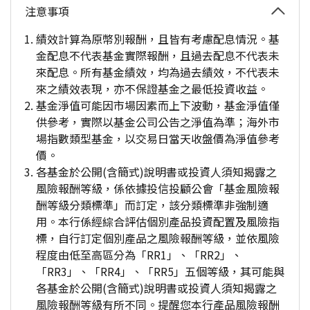
注意事項
績效計算為原幣別報酬，且皆有考慮配息情況。基
金配息不代表基金實際報酬，且過去配息不代表未
來配息。所有基金績效，均為過去績效，不代表未
來之績效表現，亦不保證基金之最低投資收益。
基金淨值可能因市場因素而上下波動，基金淨值僅
供參考，實際以基金公司公告之淨值為準；海外市
場指數類型基金，以交易日當天收盤價為淨值參考
價。
各基金於公開(含簡式)說明書或投資人須知揭露之
風險報酬等級，係依據投信投顧公會「基金風險報
酬等級分類標準」而訂定，該分類標準非強制適
用。本行係經綜合評估個別產品投資配置及風險指
標，自行訂定個別產品之風險報酬等級，並依風險
程度由低至高區分為「RR1」、「RR2」、
「RR3」、「RR4」、「RR5」五個等級，其可能與
各基金於公開(含簡式)說明書或投資人須知揭露之
風險報酬等級有所不同。提醒您本行產品風險報酬