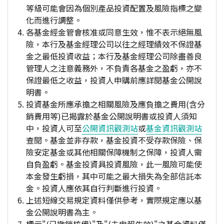
等級可能會因為個別產品投資配置及風險指標之變
化而進行調整。
各基金經金管會核准或同意生效，惟不表示絕無風
險，本行及基金經理公司以往之經理績效不保證基
金之最低投資收益；本行及基金經理公司除盡善良
管理人之注意義務外，不負責各基金之盈虧，亦不
保證最低之收益，投資人申購前應詳閱基金公開說
明書。
投資基金所應承擔之相關風險及應負擔之費用(含分
銷費用等)已揭露於基金公開說明書或投資人須知
中，投資人可至
公開資訊觀測站
或
基金資訊觀測站
查閱。基金並非存款，基金投資不受存款保險、保
險安定基金或其他相關保障機制之保障，投資人需
自負盈虧。基金投資具投資風險，此一風險可能使
本金發生虧損，其中可能之最大損失為全部信託本
金。投資人應依其自行判斷進行投資。
上述短線交易規定資料僅供參考，實際規定應以基
金公開說明書為主。