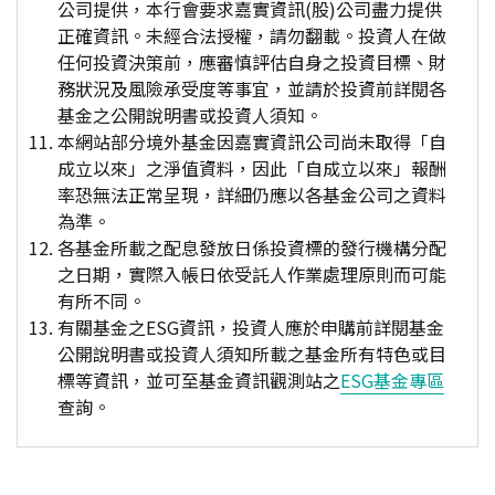
公司提供，本行會要求嘉實資訊(股)公司盡力提供
正確資訊。未經合法授權，請勿翻載。投資人在做
任何投資決策前，應審慎評估自身之投資目標、財
務狀況及風險承受度等事宜，並請於投資前詳閱各
基金之公開說明書或投資人須知。
本網站部分境外基金因嘉實資訊公司尚未取得「自
成立以來」之淨值資料，因此「自成立以來」報酬
率恐無法正常呈現，詳細仍應以各基金公司之資料
為準。
各基金所載之配息發放日係投資標的發行機構分配
之日期，實際入帳日依受託人作業處理原則而可能
有所不同。
有關基金之ESG資訊，投資人應於申購前詳閱基金
公開說明書或投資人須知所載之基金所有特色或目
標等資訊，並可至基金資訊觀測站之
ESG基金專區
查詢。