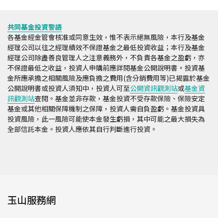
共同基金投資警語
各基金經金管會核准或同意生效，惟不表示絕無風險，本行及基金
經理公司以往之經理績效不保證基金之最低投資收益；本行及基金
經理公司除盡善良管理人之注意義務外，不負責各基金之盈虧，亦
不保證最低之收益，投資人申購前應詳閱基金公開說明書。投資基
金所應承擔之相關風險及應負擔之費用(含分銷費用等)已揭露於基金
公開說明書或投資人須知中，投資人可至
公開資訊觀測站
或
基金資
訊觀測站
查閱。基金並非存款，基金投資不受存款保險、保險安定
基金或其他相關保障機制之保障，投資人需自負盈虧。基金投資具
投資風險，此一風險可能使本金發生虧損，其中可能之最大損失為
全部信託本金。投資人應依其自行判斷進行投資。
玉山服務網