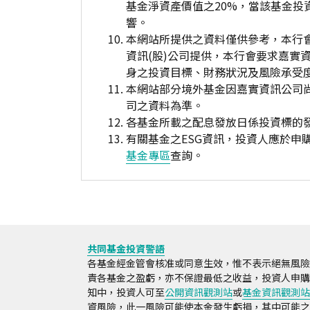
基金淨資產價值之20%，當該基金
響。
本網站所提供之資料僅供參考，本行
資訊(股)公司提供，本行會要求嘉實
身之投資目標、財務狀況及風險承受
本網站部分境外基金因嘉實資訊公司
司之資料為準。
各基金所載之配息發放日係投資標的
有關基金之ESG資訊，投資人應於
基金專區
查詢。
共同基金投資警語
各基金經金管會核准或同意生效，惟不表示絕無風險
責各基金之盈虧，亦不保證最低之收益，投資人申購
知中，投資人可至
公開資訊觀測站
或
基金資訊觀測站
資風險，此一風險可能使本金發生虧損，其中可能之