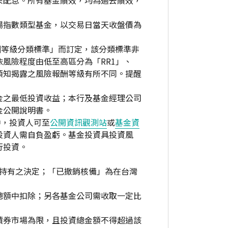
來配息。所有基金績效，均為過去績效，
場指數類型基金，以交易日當天收盤價為
酬等級分類標準」而訂定，該分類標準非
風險程度由低至高區分為「RR1」、
資人須知揭露之風險報酬等級有所不同。提醒
金之最低投資收益；本行及基金經理公司
金公開說明書。
中，投資人可至
公開資訊觀測站
或
基金資
投資人需自負盈虧。基金投資具投資風
行投資。
繼續持有之決定；「已撤銷核備」為在台灣
總額中扣除；另各基金公司需收取一定比
債券市場為限，且投資總金額不得超過該