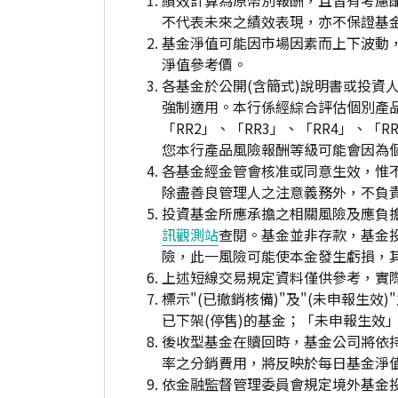
績效計算為原幣別報酬，且皆有考慮
不代表未來之績效表現，亦不保證基
基金淨值可能因市場因素而上下波動
淨值參考價。
各基金於公開(含簡式)說明書或投
強制適用。本行係經綜合評估個別產
「RR2」、「RR3」、「RR4」、
您本行產品風險報酬等級可能會因為
各基金經金管會核准或同意生效，惟
除盡善良管理人之注意義務外，不負
投資基金所應承擔之相關風險及應負擔
訊觀測站
查閱。基金並非存款，基金
險，此一風險可能使本金發生虧損，
上述短線交易規定資料僅供參考，實
標示"(已撤銷核備)"及"(未申報
已下架(停售)的基金；「未申報生效
後收型基金在贖回時，基金公司將依
率之分銷費用，將反映於每日基金淨
依金融監督管理委員會規定境外基金