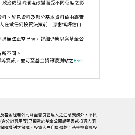
、政治或經濟環境改變而受不同程度之影
資料、配息資料及部分基本資料係由嘉實
資人在做任何投資決策前，應審慎評估自
。
率恐無法正常呈現，詳細仍應以各基金公
有所不同。
標等資訊，並可至基金資訊觀測站之
ESG
及基金經理公司除盡善良管理人之注意義務外，不負
(含分銷費用等)已揭露於基金公開說明書或投資人須
保障機制之保障，投資人需自負盈虧。基金投資具投