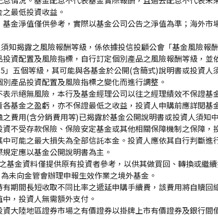
配息情況。基金配息不代表基金實際報酬，且過去配息不代表未
金之最低投資收益。
，基金淨值僅供參考，實際以基金公司公告之淨值為準；海外市
資人須知揭露之風險報酬等級，係依據投信投顧公會「基金風險報
品投資配置及風險指標，自行訂定個別產品之風險報酬等級，並依
「RR5」五個等級，其可能與各基金於公開(含簡式)說明書或投
個別產品投資配置及風險指標之變化而進行調整。
不表示絕無風險，本行及基金經理公司以往之經理績效不保證基
責各基金之盈虧，亦不保證最低之收益，投資人申購前應詳閱基
之費用(含分銷費用等)已揭露於基金公開說明書或投資人須知
投資不受存款保險、保險安定基金或其他相關保障機制之保障，
其中可能之最大損失為全部信託本金。投資人應依其自行判斷進
際規定應以基金公開說明書為主。
生效)"之基金資料僅提供原有投資者參考，以供其做買回、轉換或
」為未向金管會辦理申報生效作業之境外基金。
持有期間長短收取不同比率之遞延申購手續費，該費用將自贖回
值中，投資人無需額外支付。
投資大陸地區證券市場之有價證券以掛牌上市有價證券及銀行間