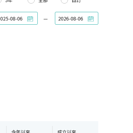
5年
全部
自訂
—
今年以來
成立以來