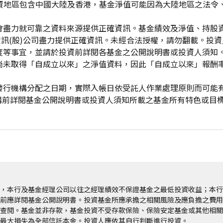
投資地區包含中國大陸及香港，基金淨值可能因為大陸地區之法令
會盡力就可靠之資料來源提供正確資訊。基金績效及淨值、持股
資訊(股)公司盡力提供正確資訊。未經合法授權，請勿翻載。投
度等事宜，並請於投資前詳閱各基金之公開說明書或投資人須知
尚未取得「自成立以來」之淨值資料，因此「自成立以來」報酬
發行機構分配之日期，實際入帳日依受託人作業處理原則而可能
申購前詳閱基金公開說明書或投資人須知所載之基金所有特色或目
，本行及基金經理公司以往之經理績效不保證基金之最低投資收益；本行
前應詳閱基金公開說明書。投資基金所應承擔之相關風險及應負擔之費用
查閱。基金並非存款，基金投資不受存款保險、保險安定基金或其他相關
最大損失為全部信託本金。投資人應依其自行判斷進行投資。