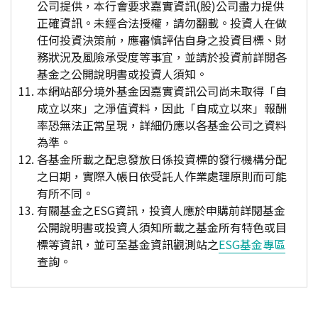
公司提供，本行會要求嘉實資訊(股)公司盡力提供
正確資訊。未經合法授權，請勿翻載。投資人在做
任何投資決策前，應審慎評估自身之投資目標、財
務狀況及風險承受度等事宜，並請於投資前詳閱各
基金之公開說明書或投資人須知。
本網站部分境外基金因嘉實資訊公司尚未取得「自
成立以來」之淨值資料，因此「自成立以來」報酬
率恐無法正常呈現，詳細仍應以各基金公司之資料
為準。
各基金所載之配息發放日係投資標的發行機構分配
之日期，實際入帳日依受託人作業處理原則而可能
有所不同。
有關基金之ESG資訊，投資人應於申購前詳閱基金
公開說明書或投資人須知所載之基金所有特色或目
標等資訊，並可至基金資訊觀測站之
ESG基金專區
查詢。