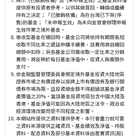
標示"(已撤銷核備)"及"(未申報生效)"之基金資料僅
提供原有投資者參考，以供其做買回、轉換或繼續
持有之決定；「已撤銷核備」為在台灣已下架(停
售)的基金；「未申報生效」為未向金管會辦理申報
生效作業之境外基金。
後收型基金在贖回時，基金公司將依持有期間長短
收取不同比率之遞延申購手續費，該費用將自贖回
總額中扣除；另各基金公司需收取一定比率之分銷
費用，將反映於每日基金淨值中，投資人無需額外
支付。
依金融監督管理委員會規定境外基金投資大陸地區
證券市場之有價證券以掛牌上市有價證券及銀行間
債券市場為限，且投資總金額不得超過該基金淨資
產價值之20%，當該基金投資地區包含中國大陸及
香港，基金淨值可能因為大陸地區之法令、政治或
經濟環境改變而受不同程度之影響。
本網站所提供之資料僅供參考，本行會盡力就可靠
之資料來源提供正確資訊。基金績效及淨值、持股
資料、配息資料及部分基本資料係由嘉實資訊(股)