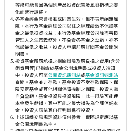
等級可能會因為個別產品投資配置及風險指標之變
化而進行調整。
各基金經金管會核准或同意生效，惟不表示絕無風
險，本行及基金經理公司以往之經理績效不保證基
金之最低投資收益；本行及基金經理公司除盡善良
管理人之注意義務外，不負責各基金之盈虧，亦不
保證最低之收益，投資人申購前應詳閱基金公開說
明書。
投資基金所應承擔之相關風險及應負擔之費用(含分
銷費用等)已揭露於基金公開說明書或投資人須知
中，投資人可至
公開資訊觀測站
或
基金資訊觀測站
查閱。基金並非存款，基金投資不受存款保險、保
險安定基金或其他相關保障機制之保障，投資人需
自負盈虧。基金投資具投資風險，此一風險可能使
本金發生虧損，其中可能之最大損失為全部信託本
金。投資人應依其自行判斷進行投資。
上述短線交易規定資料僅供參考，實際規定應以基
金公開說明書為主。