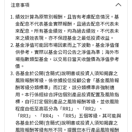
注意事項
績效計算為原幣別報酬，且皆有考慮配息情況。基
金配息不代表基金實際報酬，且過去配息不代表未
來配息。所有基金績效，均為過去績效，不代表未
來之績效表現，亦不保證基金之最低投資收益。
基金淨值可能因市場因素而上下波動，基金淨值僅
供參考，實際以基金公司公告之淨值為準；海外市
場指數類型基金，以交易日當天收盤價為淨值參考
價。
各基金於公開(含簡式)說明書或投資人須知揭露之
風險報酬等級，係依據投信投顧公會「基金風險報
酬等級分類標準」而訂定，該分類標準非強制適
用。本行係經綜合評估個別產品投資配置及風險指
標，自行訂定個別產品之風險報酬等級，並依風險
程度由低至高區分為「RR1」、「RR2」、
「RR3」、「RR4」、「RR5」五個等級，其可能與
各基金於公開(含簡式)說明書或投資人須知揭露之
風險報酬等級有所不同。提醒您本行產品風險報酬