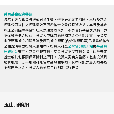
共同基金投資警語
各基金經金管會核准或同意生效，惟不表示絕無風險，本行及基金
經理公司以往之經理績效不保證基金之最低投資收益；本行及基金
經理公司除盡善良管理人之注意義務外，不負責各基金之盈虧，亦
不保證最低之收益，投資人申購前應詳閱基金公開說明書。投資基
金所應承擔之相關風險及應負擔之費用(含分銷費用等)已揭露於基金
公開說明書或投資人須知中，投資人可至
公開資訊觀測站
或
基金資
訊觀測站
查閱。基金並非存款，基金投資不受存款保險、保險安定
基金或其他相關保障機制之保障，投資人需自負盈虧。基金投資具
投資風險，此一風險可能使本金發生虧損，其中可能之最大損失為
全部信託本金。投資人應依其自行判斷進行投資。
玉山服務網