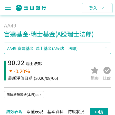
登入
AA49
富達基金-瑞士基金(A股瑞士法郎)
90.22
瑞士法郎
-0.20%
最新淨值日期
(2026/08/06)
觀察
比較
風險報酬等級(本行)RR4
績效表現
淨值表現
基本資料
持股狀況
配息狀況
申購