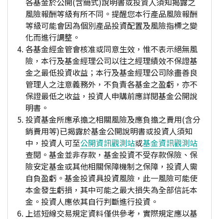
各基金於公開(含簡式)說明書或投資人須知揭露之
風險報酬等級有所不同。提醒您本行產品風險報酬
等級可能會因為個別產品投資配置及風險指標之變
化而進行調整。
各基金經金管會核准或同意生效，惟不表示絕無風
險，本行及基金經理公司以往之經理績效不保證基
金之最低投資收益；本行及基金經理公司除盡善良
管理人之注意義務外，不負責各基金之盈虧，亦不
保證最低之收益，投資人申購前應詳閱基金公開說
明書。
投資基金所應承擔之相關風險及應負擔之費用(含分
銷費用等)已揭露於基金公開說明書或投資人須知
中，投資人可至
公開資訊觀測站
或
基金資訊觀測站
查閱。基金並非存款，基金投資不受存款保險、保
險安定基金或其他相關保障機制之保障，投資人需
自負盈虧。基金投資具投資風險，此一風險可能使
本金發生虧損，其中可能之最大損失為全部信託本
金。投資人應依其自行判斷進行投資。
上述短線交易規定資料僅供參考，實際規定應以基