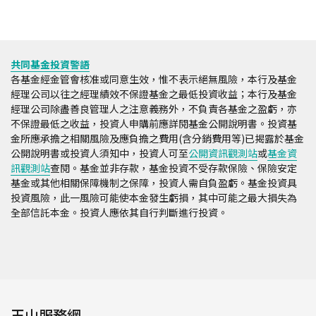
共同基金投資警語
各基金經金管會核准或同意生效，惟不表示絕無風險，本行及基金
經理公司以往之經理績效不保證基金之最低投資收益；本行及基金
經理公司除盡善良管理人之注意義務外，不負責各基金之盈虧，亦
不保證最低之收益，投資人申購前應詳閱基金公開說明書。投資基
金所應承擔之相關風險及應負擔之費用(含分銷費用等)已揭露於基金
公開說明書或投資人須知中，投資人可至
公開資訊觀測站
或
基金資
訊觀測站
查閱。基金並非存款，基金投資不受存款保險、保險安定
基金或其他相關保障機制之保障，投資人需自負盈虧。基金投資具
投資風險，此一風險可能使本金發生虧損，其中可能之最大損失為
全部信託本金。投資人應依其自行判斷進行投資。
玉山服務網