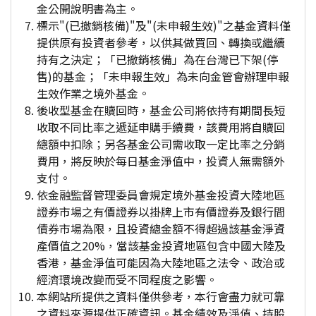
金公開說明書為主。
標示"(已撤銷核備)"及"(未申報生效)"之基金資料僅
提供原有投資者參考，以供其做買回、轉換或繼續
持有之決定；「已撤銷核備」為在台灣已下架(停
售)的基金；「未申報生效」為未向金管會辦理申報
生效作業之境外基金。
後收型基金在贖回時，基金公司將依持有期間長短
收取不同比率之遞延申購手續費，該費用將自贖回
總額中扣除；另各基金公司需收取一定比率之分銷
費用，將反映於每日基金淨值中，投資人無需額外
支付。
依金融監督管理委員會規定境外基金投資大陸地區
證券市場之有價證券以掛牌上市有價證券及銀行間
債券市場為限，且投資總金額不得超過該基金淨資
產價值之20%，當該基金投資地區包含中國大陸及
香港，基金淨值可能因為大陸地區之法令、政治或
經濟環境改變而受不同程度之影響。
本網站所提供之資料僅供參考，本行會盡力就可靠
之資料來源提供正確資訊。基金績效及淨值、持股