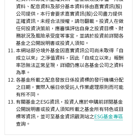
資料、配息資料及部分基本資料係由嘉實資訊(股)
公司提供，本行會要求嘉實資訊(股)公司盡力提供
正確資訊。未經合法授權，請勿翻載。投資人在做
任何投資決策前，應審慎評估自身之投資目標、財
務狀況及風險承受度等事宜，並請於投資前詳閱各
基金之公開說明書或投資人須知。
本網站部分境外基金因嘉實資訊公司尚未取得「自
成立以來」之淨值資料，因此「自成立以來」報酬
率恐無法正常呈現，詳細仍應以各基金公司之資料
為準。
各基金所載之配息發放日係投資標的發行機構分配
之日期，實際入帳日依受託人作業處理原則而可能
有所不同。
有關基金之ESG資訊，投資人應於申購前詳閱基金
公開說明書或投資人須知所載之基金所有特色或目
標等資訊，並可至基金資訊觀測站之
ESG基金專區
查詢。