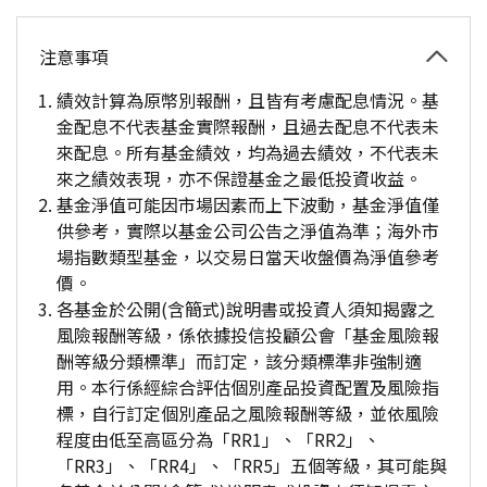
注意事項
績效計算為原幣別報酬，且皆有考慮配息情況。基
金配息不代表基金實際報酬，且過去配息不代表未
來配息。所有基金績效，均為過去績效，不代表未
來之績效表現，亦不保證基金之最低投資收益。
基金淨值可能因市場因素而上下波動，基金淨值僅
供參考，實際以基金公司公告之淨值為準；海外市
場指數類型基金，以交易日當天收盤價為淨值參考
價。
各基金於公開(含簡式)說明書或投資人須知揭露之
風險報酬等級，係依據投信投顧公會「基金風險報
酬等級分類標準」而訂定，該分類標準非強制適
用。本行係經綜合評估個別產品投資配置及風險指
標，自行訂定個別產品之風險報酬等級，並依風險
程度由低至高區分為「RR1」、「RR2」、
「RR3」、「RR4」、「RR5」五個等級，其可能與