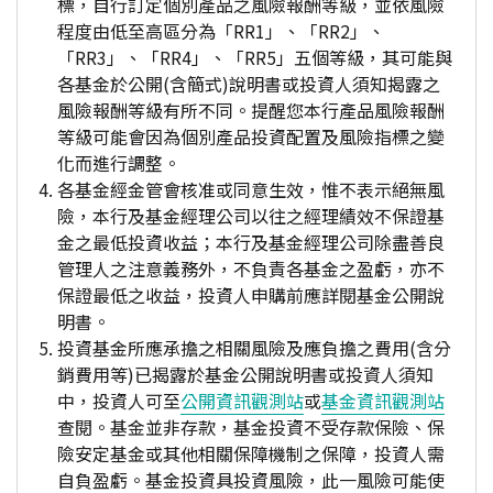
標，自行訂定個別產品之風險報酬等級，並依風險
程度由低至高區分為「RR1」、「RR2」、
「RR3」、「RR4」、「RR5」五個等級，其可能與
各基金於公開(含簡式)說明書或投資人須知揭露之
風險報酬等級有所不同。提醒您本行產品風險報酬
等級可能會因為個別產品投資配置及風險指標之變
化而進行調整。
各基金經金管會核准或同意生效，惟不表示絕無風
險，本行及基金經理公司以往之經理績效不保證基
金之最低投資收益；本行及基金經理公司除盡善良
管理人之注意義務外，不負責各基金之盈虧，亦不
保證最低之收益，投資人申購前應詳閱基金公開說
明書。
投資基金所應承擔之相關風險及應負擔之費用(含分
銷費用等)已揭露於基金公開說明書或投資人須知
中，投資人可至
公開資訊觀測站
或
基金資訊觀測站
查閱。基金並非存款，基金投資不受存款保險、保
險安定基金或其他相關保障機制之保障，投資人需
自負盈虧。基金投資具投資風險，此一風險可能使