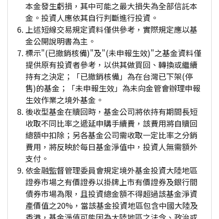
本金發生虧損，其中可能之最大損失為全部信託本
金。投資人應依其自行判斷進行投資。
上述短線交易規定資料僅供參考，實際規定應以基
金公開說明書為主。
標示"(已撤銷核備)"及"(未申報生效)"之基金資料僅
提供原有投資者參考，以供其做買回、轉換或繼續
持有之決定；「已撤銷核備」為在台灣已下架(停
售)的基金；「未申報生效」為未向金管會辦理申報
生效作業之境外基金。
後收型基金在贖回時，基金公司將依持有期間長短
收取不同比率之遞延申購手續費，該費用將自贖回
總額中扣除；另各基金公司需收取一定比率之分銷
費用，將反映於每日基金淨值中，投資人無需額外
支付。
依金融監督管理委員會規定境外基金投資大陸地區
證券市場之有價證券以掛牌上市有價證券及銀行間
債券市場為限，且投資總金額不得超過該基金淨資
產價值之20%，當該基金投資地區包含中國大陸及
香港，基金淨值可能因為大陸地區之法令、政治或