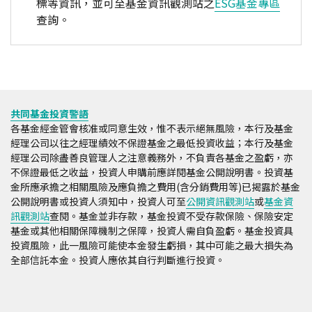
標等資訊，並可至基金資訊觀測站之
ESG基金專區
查詢。
共同基金投資警語
各基金經金管會核准或同意生效，惟不表示絕無風險，本行及基金
經理公司以往之經理績效不保證基金之最低投資收益；本行及基金
經理公司除盡善良管理人之注意義務外，不負責各基金之盈虧，亦
不保證最低之收益，投資人申購前應詳閱基金公開說明書。投資基
金所應承擔之相關風險及應負擔之費用(含分銷費用等)已揭露於基金
公開說明書或投資人須知中，投資人可至
公開資訊觀測站
或
基金資
訊觀測站
查閱。基金並非存款，基金投資不受存款保險、保險安定
基金或其他相關保障機制之保障，投資人需自負盈虧。基金投資具
投資風險，此一風險可能使本金發生虧損，其中可能之最大損失為
全部信託本金。投資人應依其自行判斷進行投資。