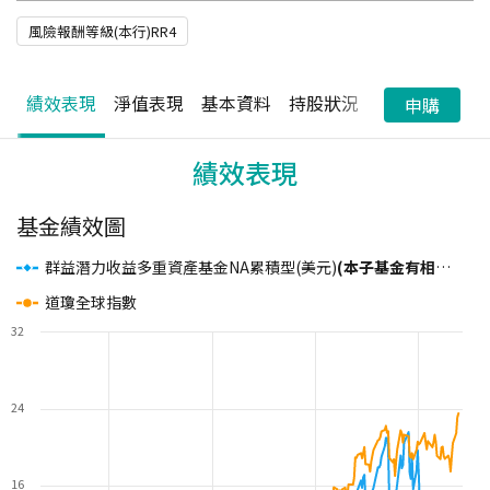
風險報酬等級(本行)RR4
績效表現
淨值表現
基本資料
持股狀況
配息狀況
申購
績效表現
基金績效圖
群益潛力收益多重資產基金NA累積型(美元)
(本子基金有相當比重投資於非投資等級之高風險債券且基金之配息來源可能為本金)
道瓊全球指數
32
24
16