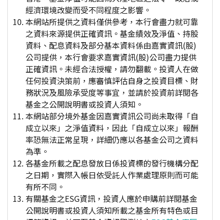
經濟環境改變而受不同程度之影響。
本網站所提供之資料僅供參考，本行會盡力就可靠
之資料來源提供正確資訊。基金績效及淨值、持股
資料、配息資料及部分基本資料係由嘉實資訊(股)
公司提供，本行會要求嘉實資訊(股)公司盡力提供
正確資訊。未經合法授權，請勿翻載。投資人在做
任何投資決策前，應審慎評估自身之投資目標、財
務狀況及風險承受度等事宜，並請於投資前詳閱各
基金之公開說明書或投資人須知。
本網站部分境外基金因嘉實資訊公司尚未取得「自
成立以來」之淨值資料，因此「自成立以來」報酬
率恐無法正常呈現，詳細仍應以各基金公司之資料
為準。
各基金所載之配息發放日係投資標的發行機構分配
之日期，實際入帳日依受託人作業處理原則而可能
有所不同。
有關基金之ESG資訊，投資人應於申購前詳閱基金
公開說明書或投資人須知所載之基金所有特色或目