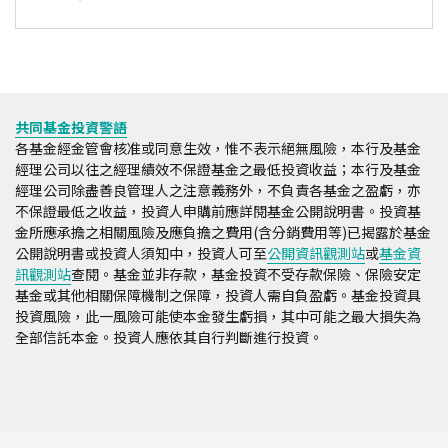
共同基金投資警語
各基金經金管會核准或同意生效，惟不表示絕無風險，本行及基金
經理公司以往之經理績效不保證基金之最低投資收益；本行及基金
經理公司除盡善良管理人之注意義務外，不負責各基金之盈虧，亦
不保證最低之收益，投資人申購前應詳閱基金公開說明書。投資基
金所應承擔之相關風險及應負擔之費用(含分銷費用等)已揭露於基金
公開說明書或投資人須知中，投資人可至
公開資訊觀測站
或
基金資
訊觀測站
查閱。基金並非存款，基金投資不受存款保險、保險安定
基金或其他相關保障機制之保障，投資人需自負盈虧。基金投資具
投資風險，此一風險可能使本金發生虧損，其中可能之最大損失為
全部信託本金。投資人應依其自行判斷進行投資。