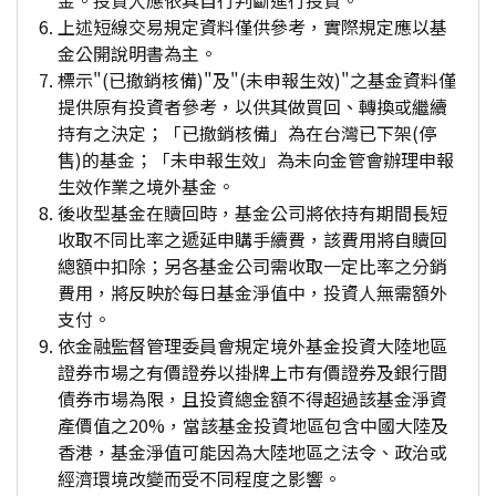
金。投資人應依其自行判斷進行投資。
上述短線交易規定資料僅供參考，實際規定應以基
金公開說明書為主。
標示"(已撤銷核備)"及"(未申報生效)"之基金資料僅
提供原有投資者參考，以供其做買回、轉換或繼續
持有之決定；「已撤銷核備」為在台灣已下架(停
售)的基金；「未申報生效」為未向金管會辦理申報
生效作業之境外基金。
後收型基金在贖回時，基金公司將依持有期間長短
收取不同比率之遞延申購手續費，該費用將自贖回
總額中扣除；另各基金公司需收取一定比率之分銷
費用，將反映於每日基金淨值中，投資人無需額外
支付。
依金融監督管理委員會規定境外基金投資大陸地區
證券市場之有價證券以掛牌上市有價證券及銀行間
債券市場為限，且投資總金額不得超過該基金淨資
產價值之20%，當該基金投資地區包含中國大陸及
香港，基金淨值可能因為大陸地區之法令、政治或
經濟環境改變而受不同程度之影響。