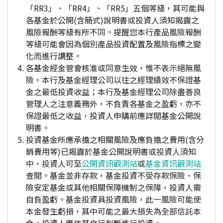
「RR3」、「RR4」、「RR5」五個等級，其可能與
各基金於公開(含簡式)說明書或投資人須知揭露之
風險報酬等級有所不同。提醒您本行產品風險報酬
等級可能會因為個別產品投資配置及風險指標之變
化而進行調整。
各基金經金管會核准或同意生效，惟不表示絕無風
險，本行及基金經理公司以往之經理績效不保證基
金之最低投資收益；本行及基金經理公司除盡善良
管理人之注意義務外，不負責各基金之盈虧，亦不
保證最低之收益，投資人申購前應詳閱基金公開說
明書。
投資基金所應承擔之相關風險及應負擔之費用(含分
銷費用等)已揭露於基金公開說明書或投資人須知
中，投資人可至
公開資訊觀測站
或
基金資訊觀測站
查閱。基金並非存款，基金投資不受存款保險、保
險安定基金或其他相關保障機制之保障，投資人需
自負盈虧。基金投資具投資風險，此一風險可能使
本金發生虧損，其中可能之最大損失為全部信託本