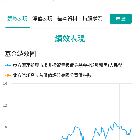
績效表現
淨值表現
基本資料
持股狀況
配息狀況
申購
績效表現
基金績效圖
東方匯理新興市場非投資等級債券基金-N2累積型(人民幣避險)
(
北方信託高收益價值評分美國公司債指數
16
12
8