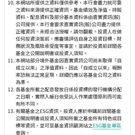
本網站所提供之資料僅供參考，本行會盡力就可靠
之資料來源提供正確資訊。基金績效及淨值、持股
資料、配息資料及部分基本資料係由嘉實資訊(股)
公司提供，本行會要求嘉實資訊(股)公司盡力提供
正確資訊。未經合法授權，請勿翻載。投資人在做
任何投資決策前，應審慎評估自身之投資目標、財
務狀況及風險承受度等事宜，並請於投資前詳閱各
基金之公開說明書或投資人須知。
本網站部分境外基金因嘉實資訊公司尚未取得「自
成立以來」之淨值資料，因此「自成立以來」報酬
率恐無法正常呈現，詳細仍應以各基金公司之資料
為準。
各基金所載之配息發放日係投資標的發行機構分配
之日期，實際入帳日依受託人作業處理原則而可能
有所不同。
有關基金之ESG資訊，投資人應於申購前詳閱基金
公開說明書或投資人須知所載之基金所有特色或目
標等資訊，並可至基金資訊觀測站之
ESG基金專區
查詢。