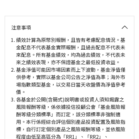
注意事項
績效計算為原幣別報酬，且皆有考慮配息情況。基
金配息不代表基金實際報酬，且過去配息不代表未
來配息。所有基金績效，均為過去績效，不代表未
來之績效表現，亦不保證基金之最低投資收益。
基金淨值可能因市場因素而上下波動，基金淨值僅
供參考，實際以基金公司公告之淨值為準；海外市
場指數類型基金，以交易日當天收盤價為淨值參考
價。
各基金於公開(含簡式)說明書或投資人須知揭露之
風險報酬等級，係依據投信投顧公會「基金風險報
酬等級分類標準」而訂定，該分類標準非強制適
用。本行係經綜合評估個別產品投資配置及風險指
標，自行訂定個別產品之風險報酬等級，並依風險
程度由低至高區分為「RR1」、「RR2」、