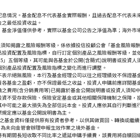
配息情況。基金配息不代表基金實際報酬，且過去配息不代表未
金之最低投資收益。
，基金淨值僅供參考，實際以基金公司公告之淨值為準；海外市
資人須知揭露之風險報酬等級，係依據投信投顧公會「基金風險報
品投資配置及風險指標，自行訂定個別產品之風險報酬等級，並依
「RR5」五個等級，其可能與各基金於公開(含簡式)說明書或投
個別產品投資配置及風險指標之變化而進行調整。
不表示絕無風險，本行及基金經理公司以往之經理績效不保證基
責各基金之盈虧，亦不保證最低之收益，投資人申購前應詳閱基
之費用(含分銷費用等)已揭露於基金公開說明書或投資人須知
投資不受存款保險、保險安定基金或其他相關保障機制之保障，
其中可能之最大損失為全部信託本金。投資人應依其自行判斷進
際規定應以基金公開說明書為主。
生效)"之基金資料僅提供原有投資者參考，以供其做買回、轉換或
」為未向金管會辦理申報生效作業之境外基金。
持有期間長短收取不同比率之遞延申購手續費，該費用將自贖回