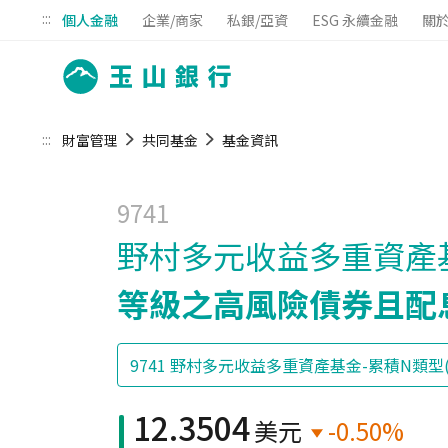
:::
個人金融
企業/商家
私銀/亞資
ESG 永續金融
關
:::
財富管理
共同基金
基金資訊
9741
野村多元收益多重資產基
等級之高風險債券且配
12.3504
美元
-0.50%