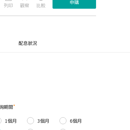
申購
列印
觀察
比較
配息狀況
*
詢期間
1個月
3個月
6個月