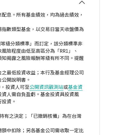
來配息。所有基金績效，均為過去績效，
場指數類型基金，以交易日當天收盤價為
酬等級分類標準」而訂定，該分類標準非
風險程度由低至高區分為「RR1」、
資人須知揭露之風險報酬等級有所不同。提醒
金之最低投資收益；本行及基金經理公司
金公開說明書。
中，投資人可至
公開資訊觀測站
或
基金資
投資人需自負盈虧。基金投資具投資風
行投資。
繼續持有之決定；「已撤銷核備」為在台灣
總額中扣除；另各基金公司需收取一定比