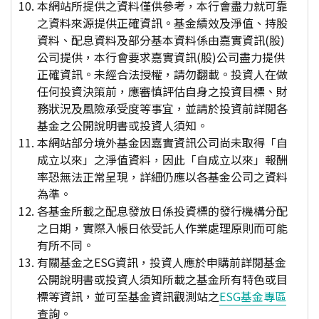
本網站所提供之資料僅供參考，本行會盡力就可靠
之資料來源提供正確資訊。基金績效及淨值、持股
資料、配息資料及部分基本資料係由嘉實資訊(股)
公司提供，本行會要求嘉實資訊(股)公司盡力提供
正確資訊。未經合法授權，請勿翻載。投資人在做
任何投資決策前，應審慎評估自身之投資目標、財
務狀況及風險承受度等事宜，並請於投資前詳閱各
基金之公開說明書或投資人須知。
本網站部分境外基金因嘉實資訊公司尚未取得「自
成立以來」之淨值資料，因此「自成立以來」報酬
率恐無法正常呈現，詳細仍應以各基金公司之資料
為準。
各基金所載之配息發放日係投資標的發行機構分配
之日期，實際入帳日依受託人作業處理原則而可能
有所不同。
有關基金之ESG資訊，投資人應於申購前詳閱基金
公開說明書或投資人須知所載之基金所有特色或目
標等資訊，並可至基金資訊觀測站之
ESG基金專區
查詢。