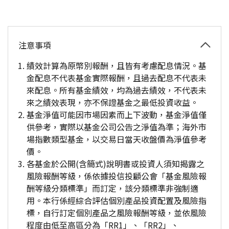
注意事項
績效計算為原幣別報酬，且皆有考慮配息情況。基
金配息不代表基金實際報酬，且過去配息不代表未
來配息。所有基金績效，均為過去績效，不代表未
來之績效表現，亦不保證基金之最低投資收益。
基金淨值可能因市場因素而上下波動，基金淨值僅
供參考，實際以基金公司公告之淨值為準；海外市
場指數類型基金，以交易日當天收盤價為淨值參考
價。
各基金於公開(含簡式)說明書或投資人須知揭露之
風險報酬等級，係依據投信投顧公會「基金風險報
酬等級分類標準」而訂定，該分類標準非強制適
用。本行係經綜合評估個別產品投資配置及風險指
標，自行訂定個別產品之風險報酬等級，並依風險
程度由低至高區分為「RR1」、「RR2」、