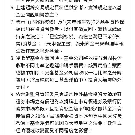
金。投資人應依其自行判斷進行投資。
上述短線交易規定資料僅供參考，實際規定應以基
金公開說明書為主。
標示"(已撤銷核備)"及"(未申報生效)"之基金資料僅
提供原有投資者參考，以供其做買回、轉換或繼續
持有之決定；「已撤銷核備」為在台灣已下架(停
售)的基金；「未申報生效」為未向金管會辦理申報
生效作業之境外基金。
後收型基金在贖回時，基金公司將依持有期間長短
收取不同比率之遞延申購手續費，該費用將自贖回
總額中扣除；另各基金公司需收取一定比率之分銷
費用，將反映於每日基金淨值中，投資人無需額外
支付。
依金融監督管理委員會規定境外基金投資大陸地區
證券市場之有價證券以掛牌上市有價證券及銀行間
債券市場為限，且投資總金額不得超過該基金淨資
產價值之20%，當該基金投資地區包含中國大陸及
香港，基金淨值可能因為大陸地區之法令、政治或
經濟環境改變而受不同程度之影響。