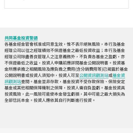
共同基金投資警語
各基金經金管會核准或同意生效，惟不表示絕無風險，本行及基金
經理公司以往之經理績效不保證基金之最低投資收益；本行及基金
經理公司除盡善良管理人之注意義務外，不負責各基金之盈虧，亦
不保證最低之收益，投資人申購前應詳閱基金公開說明書。投資基
金所應承擔之相關風險及應負擔之費用(含分銷費用等)已揭露於基金
公開說明書或投資人須知中，投資人可至
公開資訊觀測站
或
基金資
訊觀測站
查閱。基金並非存款，基金投資不受存款保險、保險安定
基金或其他相關保障機制之保障，投資人需自負盈虧。基金投資具
投資風險，此一風險可能使本金發生虧損，其中可能之最大損失為
全部信託本金。投資人應依其自行判斷進行投資。