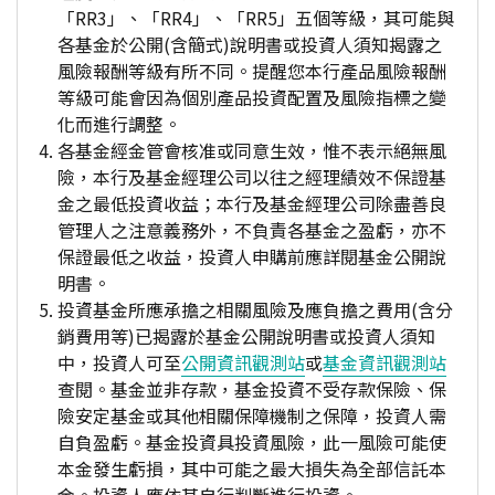
「RR3」、「RR4」、「RR5」五個等級，其可能與
各基金於公開(含簡式)說明書或投資人須知揭露之
風險報酬等級有所不同。提醒您本行產品風險報酬
等級可能會因為個別產品投資配置及風險指標之變
化而進行調整。
各基金經金管會核准或同意生效，惟不表示絕無風
險，本行及基金經理公司以往之經理績效不保證基
金之最低投資收益；本行及基金經理公司除盡善良
管理人之注意義務外，不負責各基金之盈虧，亦不
保證最低之收益，投資人申購前應詳閱基金公開說
明書。
投資基金所應承擔之相關風險及應負擔之費用(含分
銷費用等)已揭露於基金公開說明書或投資人須知
中，投資人可至
公開資訊觀測站
或
基金資訊觀測站
查閱。基金並非存款，基金投資不受存款保險、保
險安定基金或其他相關保障機制之保障，投資人需
自負盈虧。基金投資具投資風險，此一風險可能使
本金發生虧損，其中可能之最大損失為全部信託本