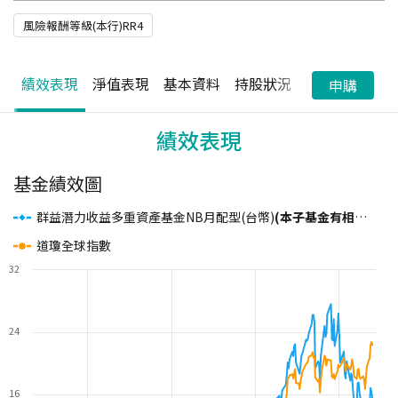
風險報酬等級(本行)RR4
績效表現
淨值表現
基本資料
持股狀況
配息狀況
申購
績效表現
基金績效圖
群益潛力收益多重資產基金NB月配型(台幣)
(本子基金有相當比重投資於非投資等級之高風險債券且基金之配息來源可能為本金)
道瓊全球指數
32
24
16