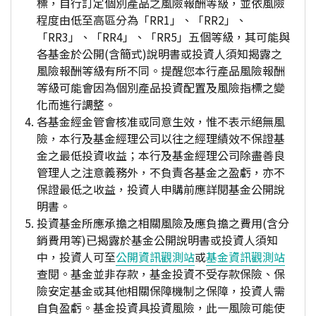
標，自行訂定個別產品之風險報酬等級，並依風險
程度由低至高區分為「RR1」、「RR2」、
「RR3」、「RR4」、「RR5」五個等級，其可能與
各基金於公開(含簡式)說明書或投資人須知揭露之
風險報酬等級有所不同。提醒您本行產品風險報酬
等級可能會因為個別產品投資配置及風險指標之變
化而進行調整。
各基金經金管會核准或同意生效，惟不表示絕無風
險，本行及基金經理公司以往之經理績效不保證基
金之最低投資收益；本行及基金經理公司除盡善良
管理人之注意義務外，不負責各基金之盈虧，亦不
保證最低之收益，投資人申購前應詳閱基金公開說
明書。
投資基金所應承擔之相關風險及應負擔之費用(含分
銷費用等)已揭露於基金公開說明書或投資人須知
中，投資人可至
公開資訊觀測站
或
基金資訊觀測站
查閱。基金並非存款，基金投資不受存款保險、保
險安定基金或其他相關保障機制之保障，投資人需
自負盈虧。基金投資具投資風險，此一風險可能使