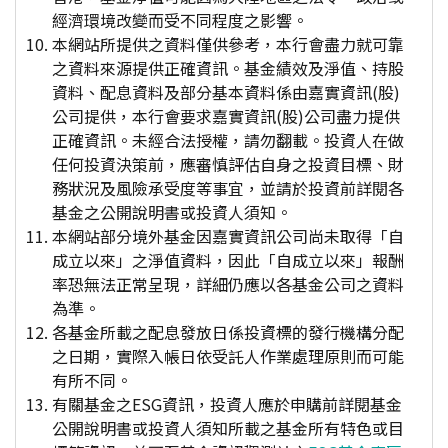
經濟環境改變而受不同程度之影響。
本網站所提供之資料僅供參考，本行會盡力就可靠
之資料來源提供正確資訊。基金績效及淨值、持股
資料、配息資料及部分基本資料係由嘉實資訊(股)
公司提供，本行會要求嘉實資訊(股)公司盡力提供
正確資訊。未經合法授權，請勿翻載。投資人在做
任何投資決策前，應審慎評估自身之投資目標、財
務狀況及風險承受度等事宜，並請於投資前詳閱各
基金之公開說明書或投資人須知。
本網站部分境外基金因嘉實資訊公司尚未取得「自
成立以來」之淨值資料，因此「自成立以來」報酬
率恐無法正常呈現，詳細仍應以各基金公司之資料
為準。
各基金所載之配息發放日係投資標的發行機構分配
之日期，實際入帳日依受託人作業處理原則而可能
有所不同。
有關基金之ESG資訊，投資人應於申購前詳閱基金
公開說明書或投資人須知所載之基金所有特色或目