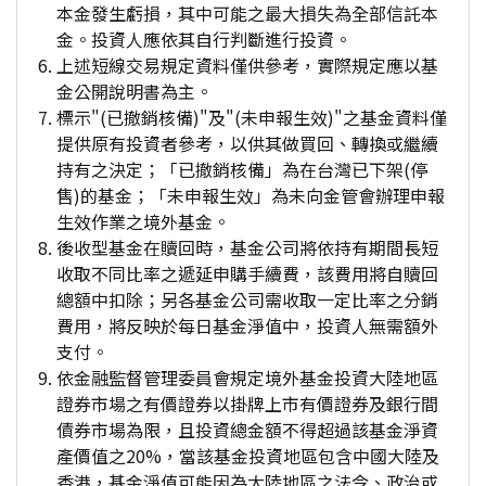
本金發生虧損，其中可能之最大損失為全部信託本
金。投資人應依其自行判斷進行投資。
上述短線交易規定資料僅供參考，實際規定應以基
金公開說明書為主。
標示"(已撤銷核備)"及"(未申報生效)"之基金資料僅
提供原有投資者參考，以供其做買回、轉換或繼續
持有之決定；「已撤銷核備」為在台灣已下架(停
售)的基金；「未申報生效」為未向金管會辦理申報
生效作業之境外基金。
後收型基金在贖回時，基金公司將依持有期間長短
收取不同比率之遞延申購手續費，該費用將自贖回
總額中扣除；另各基金公司需收取一定比率之分銷
費用，將反映於每日基金淨值中，投資人無需額外
支付。
依金融監督管理委員會規定境外基金投資大陸地區
證券市場之有價證券以掛牌上市有價證券及銀行間
債券市場為限，且投資總金額不得超過該基金淨資
產價值之20%，當該基金投資地區包含中國大陸及
香港，基金淨值可能因為大陸地區之法令、政治或