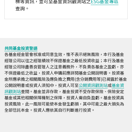
標等資訊，並可至基金資訊觀測站之
ESG基金專區
查詢。
共同基金投資警語
各基金經金管會核准或同意生效，惟不表示絕無風險，本行及基金
經理公司以往之經理績效不保證基金之最低投資收益；本行及基金
經理公司除盡善良管理人之注意義務外，不負責各基金之盈虧，亦
不保證最低之收益，投資人申購前應詳閱基金公開說明書。投資基
金所應承擔之相關風險及應負擔之費用(含分銷費用等)已揭露於基金
公開說明書或投資人須知中，投資人可至
公開資訊觀測站
或
基金資
訊觀測站
查閱。基金並非存款，基金投資不受存款保險、保險安定
基金或其他相關保障機制之保障，投資人需自負盈虧。基金投資具
投資風險，此一風險可能使本金發生虧損，其中可能之最大損失為
全部信託本金。投資人應依其自行判斷進行投資。