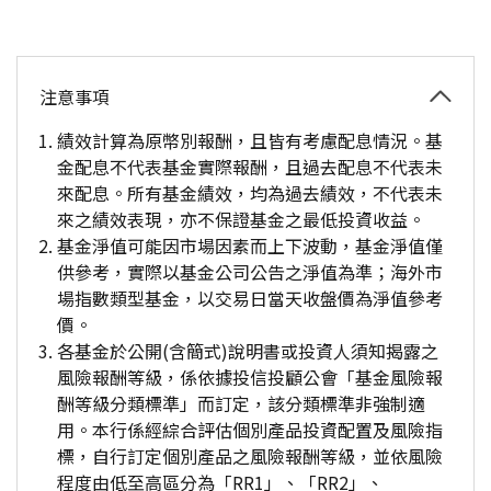
注意事項
績效計算為原幣別報酬，且皆有考慮配息情況。基
金配息不代表基金實際報酬，且過去配息不代表未
來配息。所有基金績效，均為過去績效，不代表未
來之績效表現，亦不保證基金之最低投資收益。
基金淨值可能因市場因素而上下波動，基金淨值僅
供參考，實際以基金公司公告之淨值為準；海外市
場指數類型基金，以交易日當天收盤價為淨值參考
價。
各基金於公開(含簡式)說明書或投資人須知揭露之
風險報酬等級，係依據投信投顧公會「基金風險報
酬等級分類標準」而訂定，該分類標準非強制適
用。本行係經綜合評估個別產品投資配置及風險指
標，自行訂定個別產品之風險報酬等級，並依風險
程度由低至高區分為「RR1」、「RR2」、