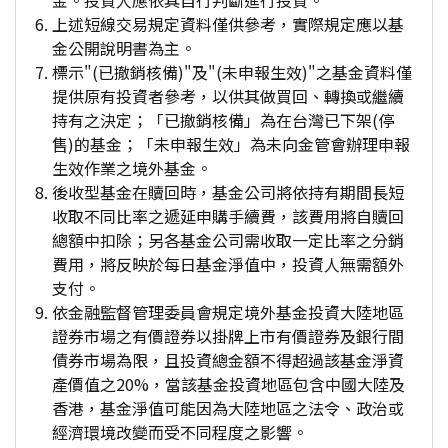
金。投資人應依其自行判斷進行投資。
上述短線交易規定資料僅供參考，實際規定應以基
金公開說明書為主。
標示"(已撤銷核備)"及"(未申報生效)"之基金資料僅
提供原有投資者參考，以供其做買回、轉換或繼續
持有之決定；「已撤銷核備」為在台灣已下架(停
售)的基金；「未申報生效」為未向金管會辦理申報
生效作業之境外基金。
後收型基金在贖回時，基金公司將依持有期間長短
收取不同比率之遞延申購手續費，該費用將自贖回
總額中扣除；另各基金公司需收取一定比率之分銷
費用，將反映於每日基金淨值中，投資人無需額外
支付。
依金融監督管理委員會規定境外基金投資大陸地區
證券市場之有價證券以掛牌上市有價證券及銀行間
債券市場為限，且投資總金額不得超過該基金淨資
產價值之20%，當該基金投資地區包含中國大陸及
香港，基金淨值可能因為大陸地區之法令、政治或
經濟環境改變而受不同程度之影響。