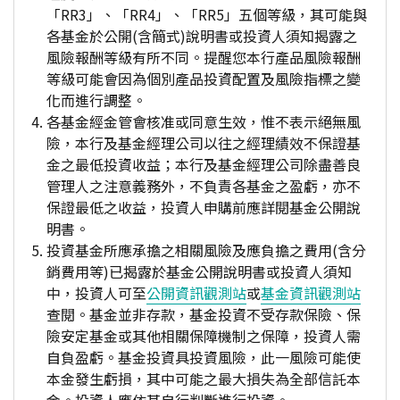
「RR3」、「RR4」、「RR5」五個等級，其可能與
各基金於公開(含簡式)說明書或投資人須知揭露之
風險報酬等級有所不同。提醒您本行產品風險報酬
等級可能會因為個別產品投資配置及風險指標之變
化而進行調整。
各基金經金管會核准或同意生效，惟不表示絕無風
險，本行及基金經理公司以往之經理績效不保證基
金之最低投資收益；本行及基金經理公司除盡善良
管理人之注意義務外，不負責各基金之盈虧，亦不
保證最低之收益，投資人申購前應詳閱基金公開說
明書。
投資基金所應承擔之相關風險及應負擔之費用(含分
銷費用等)已揭露於基金公開說明書或投資人須知
中，投資人可至
公開資訊觀測站
或
基金資訊觀測站
查閱。基金並非存款，基金投資不受存款保險、保
險安定基金或其他相關保障機制之保障，投資人需
自負盈虧。基金投資具投資風險，此一風險可能使
本金發生虧損，其中可能之最大損失為全部信託本