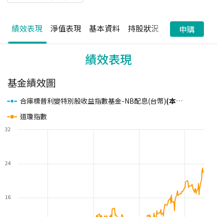
績效表現
淨值表現
基本資料
持股狀況
配息狀況
申購
績效表現
基金績效圖
合庫標普利變特別股收益指數基金-NB配息(台幣)
(本基金之配息來源可能為本金)
道瓊指數
32
24
16