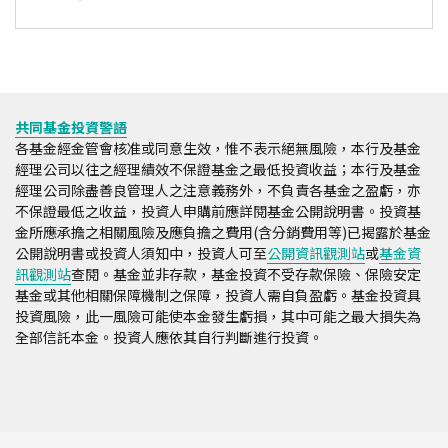
共同基金投資警語
各基金經金管會核准或同意生效，惟不表示絕無風險，本行及基金
經理公司以往之經理績效不保證基金之最低投資收益；本行及基金
經理公司除盡善良管理人之注意義務外，不負責各基金之盈虧，亦
不保證最低之收益，投資人申購前應詳閱基金公開說明書。投資基
金所應承擔之相關風險及應負擔之費用(含分銷費用等)已揭露於基金
公開說明書或投資人須知中，投資人可至
公開資訊觀測站
或
基金資
訊觀測站
查閱。基金並非存款，基金投資不受存款保險、保險安定
基金或其他相關保障機制之保障，投資人需自負盈虧。基金投資具
投資風險，此一風險可能使本金發生虧損，其中可能之最大損失為
全部信託本金。投資人應依其自行判斷進行投資。