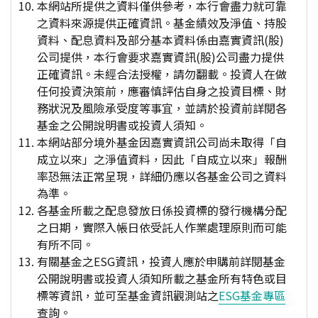
本網站所提供之資料僅供參考，本行會盡力就可靠
之資料來源提供正確資訊。基金績效及淨值、持股
資料、配息資料及部分基本資料係由嘉實資訊(股)
公司提供，本行會要求嘉實資訊(股)公司盡力提供
正確資訊。未經合法授權，請勿翻載。投資人在做
任何投資決策前，應審慎評估自身之投資目標、財
務狀況及風險承受度等事宜，並請於投資前詳閱各
基金之公開說明書或投資人須知。
本網站部分境外基金因嘉實資訊公司尚未取得「自
成立以來」之淨值資料，因此「自成立以來」報酬
率恐無法正常呈現，詳細仍應以各基金公司之資料
為準。
各基金所載之配息發放日係投資標的發行機構分配
之日期，實際入帳日依受託人作業處理原則而可能
有所不同。
有關基金之ESG資訊，投資人應於申購前詳閱基金
公開說明書或投資人須知所載之基金所有特色或目
標等資訊，並可至基金資訊觀測站之
ESG基金專區
查詢。