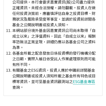
公司提供，本行會要求嘉實資訊(股)公司盡力提供
正確資訊。未經合法授權，請勿翻載。投資人在做
任何投資決策前，應審慎評估自身之投資目標、財
務狀況及風險承受度等事宜，並請於投資前詳閱各
基金之公開說明書或投資人須知。
本網站部分境外基金因嘉實資訊公司尚未取得「自
成立以來」之淨值資料，因此「自成立以來」報酬
率恐無法正常呈現，詳細仍應以各基金公司之資料
為準。
各基金所載之配息發放日係投資標的發行機構分配
之日期，實際入帳日依受託人作業處理原則而可能
有所不同。
有關基金之ESG資訊，投資人應於申購前詳閱基金
公開說明書或投資人須知所載之基金所有特色或目
標等資訊，並可至基金資訊觀測站之
ESG基金專區
查詢。