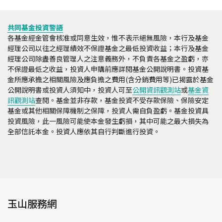
共同基金投資警語
各基金經金管會核准或同意生效，惟不表示絕無風險，本行及基金
經理公司以往之經理績效不保證基金之最低投資收益；本行及基金
經理公司除盡善良管理人之注意義務外，不負責各基金之盈虧，亦
不保證最低之收益，投資人申購前應詳閱基金公開說明書。投資基
金所應承擔之相關風險及應負擔之費用(含分銷費用等)已揭露於基金
公開說明書或投資人須知中，投資人可至
公開資訊觀測站
或
基金資
訊觀測站
查閱。基金並非存款，基金投資不受存款保險、保險安定
基金或其他相關保障機制之保障，投資人需自負盈虧。基金投資具
投資風險，此一風險可能使本金發生虧損，其中可能之最大損失為
全部信託本金。投資人應依其自行判斷進行投資。
玉山服務網