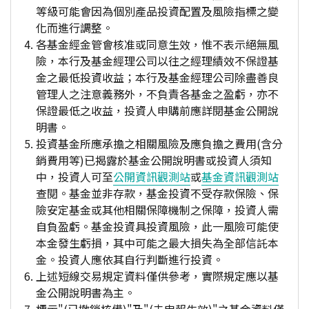
等級可能會因為個別產品投資配置及風險指標之變
化而進行調整。
各基金經金管會核准或同意生效，惟不表示絕無風
險，本行及基金經理公司以往之經理績效不保證基
金之最低投資收益；本行及基金經理公司除盡善良
管理人之注意義務外，不負責各基金之盈虧，亦不
保證最低之收益，投資人申購前應詳閱基金公開說
明書。
投資基金所應承擔之相關風險及應負擔之費用(含分
銷費用等)已揭露於基金公開說明書或投資人須知
中，投資人可至
公開資訊觀測站
或
基金資訊觀測站
查閱。基金並非存款，基金投資不受存款保險、保
險安定基金或其他相關保障機制之保障，投資人需
自負盈虧。基金投資具投資風險，此一風險可能使
本金發生虧損，其中可能之最大損失為全部信託本
金。投資人應依其自行判斷進行投資。
上述短線交易規定資料僅供參考，實際規定應以基
金公開說明書為主。