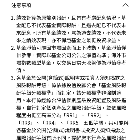
注意事項
績效計算為原幣別報酬，且皆有考慮配息情況。基
金配息不代表基金實際報酬，且過去配息不代表未
來配息。所有基金績效，均為過去績效，不代表未
來之績效表現，亦不保證基金之最低投資收益。
基金淨值可能因市場因素而上下波動，基金淨值僅
供參考，實際以基金公司公告之淨值為準；海外市
場指數類型基金，以交易日當天收盤價為淨值參考
價。
各基金於公開(含簡式)說明書或投資人須知揭露之
風險報酬等級，係依據投信投顧公會「基金風險報
酬等級分類標準」而訂定，該分類標準非強制適
用。本行係經綜合評估個別產品投資配置及風險指
標，自行訂定個別產品之風險報酬等級，並依風險
程度由低至高區分為「RR1」、「RR2」、
「RR3」、「RR4」、「RR5」五個等級，其可能與
各基金於公開(含簡式)說明書或投資人須知揭露之
風險報酬等級有所不同。提醒您本行產品風險報酬