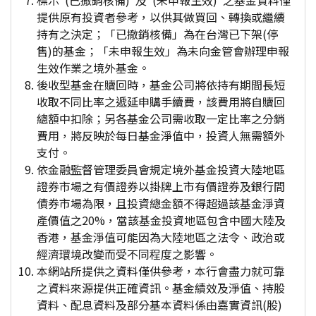
標示"(已撤銷核備)"及"(未申報生效)"之基金資料僅
提供原有投資者參考，以供其做買回、轉換或繼續
持有之決定；「已撤銷核備」為在台灣已下架(停
售)的基金；「未申報生效」為未向金管會辦理申報
生效作業之境外基金。
後收型基金在贖回時，基金公司將依持有期間長短
收取不同比率之遞延申購手續費，該費用將自贖回
總額中扣除；另各基金公司需收取一定比率之分銷
費用，將反映於每日基金淨值中，投資人無需額外
支付。
依金融監督管理委員會規定境外基金投資大陸地區
證券市場之有價證券以掛牌上市有價證券及銀行間
債券市場為限，且投資總金額不得超過該基金淨資
產價值之20%，當該基金投資地區包含中國大陸及
香港，基金淨值可能因為大陸地區之法令、政治或
經濟環境改變而受不同程度之影響。
本網站所提供之資料僅供參考，本行會盡力就可靠
之資料來源提供正確資訊。基金績效及淨值、持股
資料、配息資料及部分基本資料係由嘉實資訊(股)