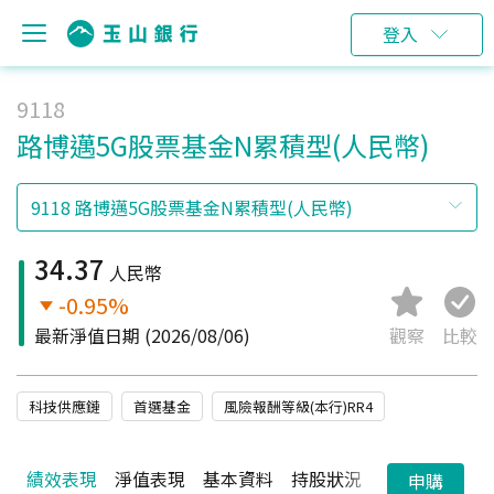
登入
9118
路博邁5G股票基金N累積型(人民幣)
34.37
人民幣
-0.95%
最新淨值日期
(2026/08/06)
觀察
比較
科技供應鏈
首選基金
風險報酬等級(本行)RR4
績效表現
淨值表現
基本資料
持股狀況
配息狀況
申購