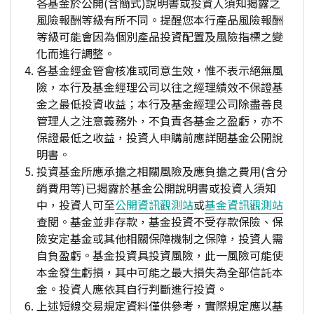
各基金於公開(含簡式)說明書或投資人須知揭露之
風險報酬等級有所不同。提醒您本行產品風險報酬
等級可能會因為個別產品投資配置及風險指標之變
化而進行調整。
各基金經金管會核准或同意生效，惟不表示絕無風
險，本行及基金經理公司以往之經理績效不保證基
金之最低投資收益；本行及基金經理公司除盡善良
管理人之注意義務外，不負責各基金之盈虧，亦不
保證最低之收益，投資人申購前應詳閱基金公開說
明書。
投資基金所應承擔之相關風險及應負擔之費用(含分
銷費用等)已揭露於基金公開說明書或投資人須知
中，投資人可至
公開資訊觀測站
或
基金資訊觀測站
查閱。基金並非存款，基金投資不受存款保險、保
險安定基金或其他相關保障機制之保障，投資人需
自負盈虧。基金投資具投資風險，此一風險可能使
本金發生虧損，其中可能之最大損失為全部信託本
金。投資人應依其自行判斷進行投資。
上述短線交易規定資料僅供參考，實際規定應以基