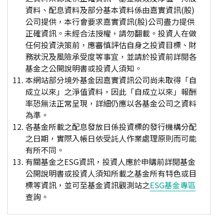
資料、配息資料及部分基本資料係由嘉實資訊(股)
公司提供，本行會要求嘉實資訊(股)公司盡力提供
正確資訊。未經合法授權，請勿翻載。投資人在做
任何投資決策前，應審慎評估自身之投資目標、財
務狀況及風險承受度等事宜，並請於投資前詳閱各
基金之公開說明書或投資人須知。
本網站部分境外基金因嘉實資訊公司尚未取得「自
成立以來」之淨值資料，因此「自成立以來」報酬
率恐無法正常呈現，詳細仍應以各基金公司之資料
為準。
各基金所載之配息發放日係投資標的發行機構分配
之日期，實際入帳日依受託人作業處理原則而可能
有所不同。
有關基金之ESG資訊，投資人應於申購前詳閱基金
公開說明書或投資人須知所載之基金所有特色或目
標等資訊，並可至基金資訊觀測站之
ESG基金專區
查詢。