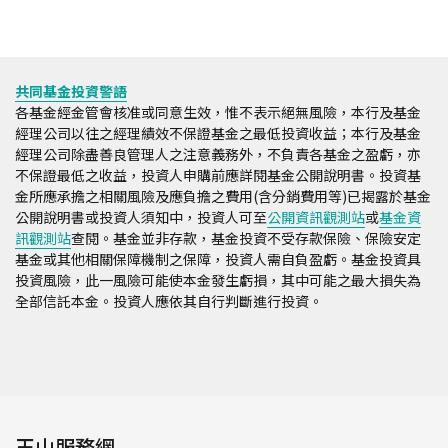
共同基金投資警語
各基金經金管會核准或同意生效，惟不表示絕無風險，本行及基金
經理公司以往之經理績效不保證基金之最低投資收益；本行及基金
經理公司除盡善良管理人之注意義務外，不負責各基金之盈虧，亦
不保證最低之收益，投資人申購前應詳閱基金公開說明書。投資基
金所應承擔之相關風險及應負擔之費用(含分銷費用等)已揭露於基金
公開說明書或投資人須知中，投資人可至
公開資訊觀測站
或
基金資
訊觀測站
查閱。基金並非存款，基金投資不受存款保險、保險安定
基金或其他相關保障機制之保障，投資人需自負盈虧。基金投資具
投資風險，此一風險可能使本金發生虧損，其中可能之最大損失為
全部信託本金。投資人應依其自行判斷進行投資。
玉山服務網