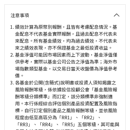
注意事項
績效計算為原幣別報酬，且皆有考慮配息情況。基
金配息不代表基金實際報酬，且過去配息不代表未
來配息。所有基金績效，均為過去績效，不代表未
來之績效表現，亦不保證基金之最低投資收益。
基金淨值可能因市場因素而上下波動，基金淨值僅
供參考，實際以基金公司公告之淨值為準；海外市
場指數類型基金，以交易日當天收盤價為淨值參考
價。
各基金於公開(含簡式)說明書或投資人須知揭露之
風險報酬等級，係依據投信投顧公會「基金風險報
酬等級分類標準」而訂定，該分類標準非強制適
用。本行係經綜合評估個別產品投資配置及風險指
標，自行訂定個別產品之風險報酬等級，並依風險
程度由低至高區分為「RR1」、「RR2」、
「RR3」、「RR4」、「RR5」五個等級，其可能與