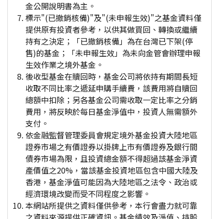
金公開說明書為主。
標示"(已撤銷核備)"及"(未申報生效)"之基金資料僅
提供原有投資者參考，以供其做買回、轉換或繼續
持有之決定；「已撤銷核備」為在台灣已下架(停
售)的基金；「未申報生效」為未向金管會辦理申報
生效作業之境外基金。
後收型基金在贖回時，基金公司將依持有期間長短
收取不同比率之遞延申購手續費，該費用將自贖回
總額中扣除；另各基金公司需收取一定比率之分銷
費用，將反映於每日基金淨值中，投資人無需額外
支付。
依金融監督管理委員會規定境外基金投資大陸地區
證券市場之有價證券以掛牌上市有價證券及銀行間
債券市場為限，且投資總金額不得超過該基金淨資
產價值之20%，當該基金投資地區包含中國大陸及
香港，基金淨值可能因為大陸地區之法令、政治或
經濟環境改變而受不同程度之影響。
本網站所提供之資料僅供參考，本行會盡力就可靠
之資料來源提供正確資訊。基金績效及淨值、持股