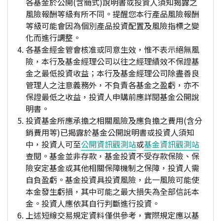
各基金於公開(含簡式)說明書或投資人須知揭露之
風險報酬等級有所不同。提醒您本行產品風險報酬
等級可能會因為個別產品投資配置及風險指標之變
化而進行調整。
各基金經金管會核准或同意生效，惟不表示絕無風
險，本行及基金經理公司以往之經理績效不保證基
金之最低投資收益；本行及基金經理公司除盡善良
管理人之注意義務外，不負責各基金之盈虧，亦不
保證最低之收益，投資人申購前應詳閱基金公開說
明書。
投資基金所應承擔之相關風險及應負擔之費用(含分
銷費用等)已揭露於基金公開說明書或投資人須知
中，投資人可至
公開資訊觀測站
或
基金資訊觀測站
查閱。基金並非存款，基金投資不受存款保險、保
險安定基金或其他相關保障機制之保障，投資人需
自負盈虧。基金投資具投資風險，此一風險可能使
本金發生虧損，其中可能之最大損失為全部信託本
金。投資人應依其自行判斷進行投資。
上述短線交易規定資料僅供參考，實際規定應以基