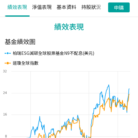
績效表現
淨值表現
基本資料
持股狀況
配息狀況
申購
績效表現
基金績效圖
柏瑞ESG減碳全球股票基金N9不配息(美元)
道瓊全球指數
32
24
16
8