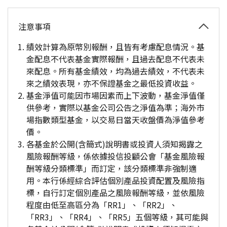
注意事項
績效計算為原幣別報酬，且皆有考慮配息情況。基
金配息不代表基金實際報酬，且過去配息不代表未
來配息。所有基金績效，均為過去績效，不代表未
來之績效表現，亦不保證基金之最低投資收益。
基金淨值可能因市場因素而上下波動，基金淨值僅
供參考，實際以基金公司公告之淨值為準；海外市
場指數類型基金，以交易日當天收盤價為淨值參考
價。
各基金於公開(含簡式)說明書或投資人須知揭露之
風險報酬等級，係依據投信投顧公會「基金風險報
酬等級分類標準」而訂定，該分類標準非強制適
用。本行係經綜合評估個別產品投資配置及風險指
標，自行訂定個別產品之風險報酬等級，並依風險
程度由低至高區分為「RR1」、「RR2」、
「RR3」、「RR4」、「RR5」五個等級，其可能與