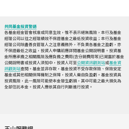
共同基金投資警語
各基金經金管會核准或同意生效，惟不表示絕無風險，本行及基金
經理公司以往之經理績效不保證基金之最低投資收益；本行及基金
經理公司除盡善良管理人之注意義務外，不負責各基金之盈虧，亦
不保證最低之收益，投資人申購前應詳閱基金公開說明書。投資基
金所應承擔之相關風險及應負擔之費用(含分銷費用等)已揭露於基金
公開說明書或投資人須知中，投資人可至
公開資訊觀測站
或
基金資
訊觀測站
查閱。基金並非存款，基金投資不受存款保險、保險安定
基金或其他相關保障機制之保障，投資人需自負盈虧。基金投資具
投資風險，此一風險可能使本金發生虧損，其中可能之最大損失為
全部信託本金。投資人應依其自行判斷進行投資。
玉山服務網