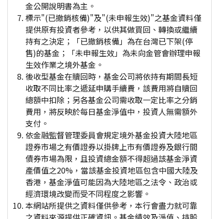
金公開說明書為主。
標示"(已撤銷核備)"及"(未申報生效)"之基金資料僅
提供原有投資者參考，以供其做買回、轉換或繼續
持有之決定；「已撤銷核備」為在台灣已下架(停
售)的基金；「未申報生效」為未向金管會辦理申報
生效作業之境外基金。
後收型基金在贖回時，基金公司將依持有期間長短
收取不同比率之遞延申購手續費，該費用將自贖回
總額中扣除；另各基金公司需收取一定比率之分銷
費用，將反映於每日基金淨值中，投資人無需額外
支付。
依金融監督管理委員會規定境外基金投資大陸地區
證券市場之有價證券以掛牌上市有價證券及銀行間
債券市場為限，且投資總金額不得超過該基金淨資
產價值之20%，當該基金投資地區包含中國大陸及
香港，基金淨值可能因為大陸地區之法令、政治或
經濟環境改變而受不同程度之影響。
本網站所提供之資料僅供參考，本行會盡力就可靠
之資料來源提供正確資訊。基金績效及淨值、持股