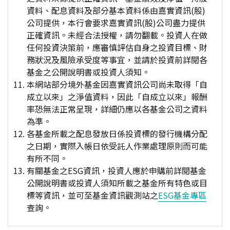
資料、配息資料及部分基本資料係由嘉實資訊(股)
公司提供，本行會要求嘉實資訊(股)公司盡力提供
正確資訊。未經合法授權，請勿翻載。投資人在做
任何投資決策前，應審慎評估自身之投資目標、財
務狀況及風險承受度等事宜，並請於投資前詳閱各
基金之公開說明書或投資人須知。
本網站部分境外基金因嘉實資訊公司尚未取得「自
成立以來」之淨值資料，因此「自成立以來」報酬
率恐無法正常呈現，詳細仍應以各基金公司之資料
為準。
各基金所載之配息發放日係投資標的發行機構分配
之日期，實際入帳日依受託人作業處理原則而可能
有所不同。
有關基金之ESG資訊，投資人應於申購前詳閱基金
公開說明書或投資人須知所載之基金所有特色或目
標等資訊，並可至基金資訊觀測站之
ESG基金專區
查詢。