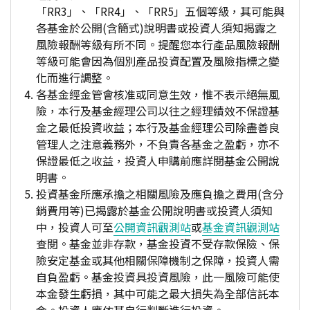
「RR3」、「RR4」、「RR5」五個等級，其可能與
各基金於公開(含簡式)說明書或投資人須知揭露之
風險報酬等級有所不同。提醒您本行產品風險報酬
等級可能會因為個別產品投資配置及風險指標之變
化而進行調整。
各基金經金管會核准或同意生效，惟不表示絕無風
險，本行及基金經理公司以往之經理績效不保證基
金之最低投資收益；本行及基金經理公司除盡善良
管理人之注意義務外，不負責各基金之盈虧，亦不
保證最低之收益，投資人申購前應詳閱基金公開說
明書。
投資基金所應承擔之相關風險及應負擔之費用(含分
銷費用等)已揭露於基金公開說明書或投資人須知
中，投資人可至
公開資訊觀測站
或
基金資訊觀測站
查閱。基金並非存款，基金投資不受存款保險、保
險安定基金或其他相關保障機制之保障，投資人需
自負盈虧。基金投資具投資風險，此一風險可能使
本金發生虧損，其中可能之最大損失為全部信託本