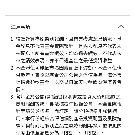
注意事項
績效計算為原幣別報酬，且皆有考慮配息情況。基
金配息不代表基金實際報酬，且過去配息不代表未
來配息。所有基金績效，均為過去績效，不代表未
來之績效表現，亦不保證基金之最低投資收益。
基金淨值可能因市場因素而上下波動，基金淨值僅
供參考，實際以基金公司公告之淨值為準；海外市
場指數類型基金，以交易日當天收盤價為淨值參考
價。
各基金於公開(含簡式)說明書或投資人須知揭露之
風險報酬等級，係依據投信投顧公會「基金風險報
酬等級分類標準」而訂定，該分類標準非強制適
用。本行係經綜合評估個別產品投資配置及風險指
標，自行訂定個別產品之風險報酬等級，並依風險
程度由低至高區分為「RR1」、「RR2」、