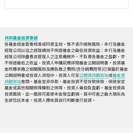
共同基金投資警語
各基金經金管會核准或同意生效，惟不表示絕無風險，本行及基金
經理公司以往之經理績效不保證基金之最低投資收益；本行及基金
經理公司除盡善良管理人之注意義務外，不負責各基金之盈虧，亦
不保證最低之收益，投資人申購前應詳閱基金公開說明書。投資基
金所應承擔之相關風險及應負擔之費用(含分銷費用等)已揭露於基金
公開說明書或投資人須知中，投資人可至
公開資訊觀測站
或
基金資
訊觀測站
查閱。基金並非存款，基金投資不受存款保險、保險安定
基金或其他相關保障機制之保障，投資人需自負盈虧。基金投資具
投資風險，此一風險可能使本金發生虧損，其中可能之最大損失為
全部信託本金。投資人應依其自行判斷進行投資。