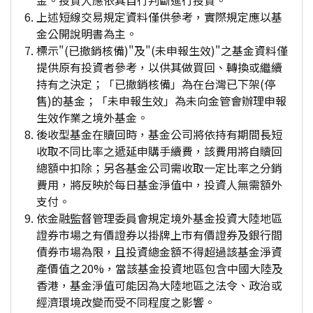
金。投資人應依其自行判斷進行投資。
上述短線交易規定資料僅供參考，實際規定應以基
金公開說明書為主。
標示"(已撤銷核備)"及"(未申報生效)"之基金資料僅
提供原有投資者參考，以供其做買回、轉換或繼續
持有之決定；「已撤銷核備」為在台灣已下架(停
售)的基金；「未申報生效」為未向金管會辦理申報
生效作業之境外基金。
後收型基金在贖回時，基金公司將依持有期間長短
收取不同比率之遞延申購手續費，該費用將自贖回
總額中扣除；另各基金公司需收取一定比率之分銷
費用，將反映於每日基金淨值中，投資人無需額外
支付。
依金融監督管理委員會規定境外基金投資大陸地區
證券市場之有價證券以掛牌上市有價證券及銀行間
債券市場為限，且投資總金額不得超過該基金淨資
產價值之20%，當該基金投資地區包含中國大陸及
香港，基金淨值可能因為大陸地區之法令、政治或
經濟環境改變而受不同程度之影響。