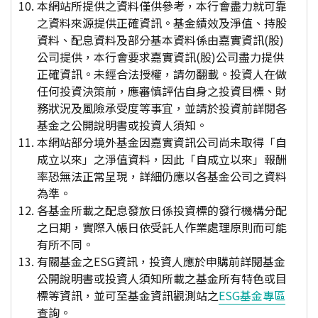
本網站所提供之資料僅供參考，本行會盡力就可靠
之資料來源提供正確資訊。基金績效及淨值、持股
資料、配息資料及部分基本資料係由嘉實資訊(股)
公司提供，本行會要求嘉實資訊(股)公司盡力提供
正確資訊。未經合法授權，請勿翻載。投資人在做
任何投資決策前，應審慎評估自身之投資目標、財
務狀況及風險承受度等事宜，並請於投資前詳閱各
基金之公開說明書或投資人須知。
本網站部分境外基金因嘉實資訊公司尚未取得「自
成立以來」之淨值資料，因此「自成立以來」報酬
率恐無法正常呈現，詳細仍應以各基金公司之資料
為準。
各基金所載之配息發放日係投資標的發行機構分配
之日期，實際入帳日依受託人作業處理原則而可能
有所不同。
有關基金之ESG資訊，投資人應於申購前詳閱基金
公開說明書或投資人須知所載之基金所有特色或目
標等資訊，並可至基金資訊觀測站之
ESG基金專區
查詢。