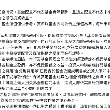
配息情況。基金配息不代表基金實際報酬，且過去配息不代表未
金之最低投資收益。
，基金淨值僅供參考，實際以基金公司公告之淨值為準；海外市
資人須知揭露之風險報酬等級，係依據投信投顧公會「基金風險報
品投資配置及風險指標，自行訂定個別產品之風險報酬等級，並依
「RR5」五個等級，其可能與各基金於公開(含簡式)說明書或投
個別產品投資配置及風險指標之變化而進行調整。
不表示絕無風險，本行及基金經理公司以往之經理績效不保證基
責各基金之盈虧，亦不保證最低之收益，投資人申購前應詳閱基
之費用(含分銷費用等)已揭露於基金公開說明書或投資人須知
投資不受存款保險、保險安定基金或其他相關保障機制之保障，
其中可能之最大損失為全部信託本金。投資人應依其自行判斷進
際規定應以基金公開說明書為主。
生效)"之基金資料僅提供原有投資者參考，以供其做買回、轉換或
」為未向金管會辦理申報生效作業之境外基金。
持有期間長短收取不同比率之遞延申購手續費，該費用將自贖回