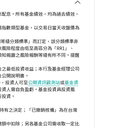
來配息。所有基金績效，均為過去績效，
場指數類型基金，以交易日當天收盤價為
酬等級分類標準」而訂定，該分類標準非
風險程度由低至高區分為「RR1」、
資人須知揭露之風險報酬等級有所不同。提醒
金之最低投資收益；本行及基金經理公司
金公開說明書。
中，投資人可至
公開資訊觀測站
或
基金資
投資人需自負盈虧。基金投資具投資風
行投資。
繼續持有之決定；「已撤銷核備」為在台灣
總額中扣除；另各基金公司需收取一定比