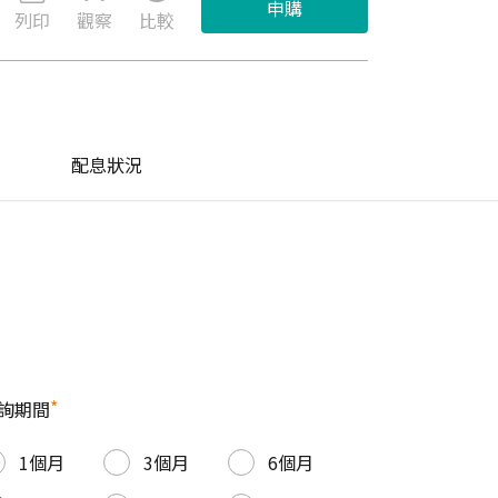
申購
列印
觀察
比較
配息狀況
*
詢期間
1個月
3個月
6個月