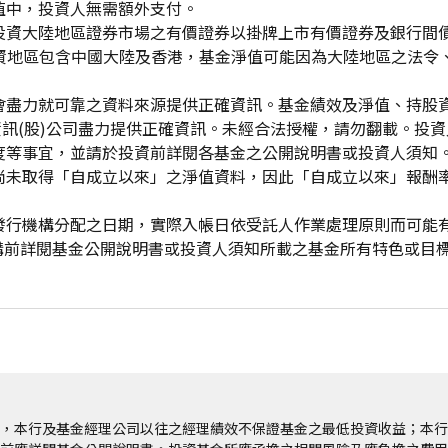
值中，投資人無需額外支付。
投資大陸地區證券市場之有價證券以掛牌上市有價證券及銀行間
投資地區包含中國大陸及香港，基金淨值可能因為大陸地區之法令
會盡力就可靠之資料來源提供正確資訊。基金績效及淨值、持股
資訊(股)公司盡力提供正確資訊。未經合法授權，請勿翻載。投
度等事宜，並請於投資前詳閱各基金之公開說明書或投資人須知
尚未取得「自成立以來」之淨值資料，因此「自成立以來」報酬
發行機構分配之日期，實際入帳日依受託人作業處理原則而可能
申購前詳閱基金公開說明書或投資人須知所載之基金所有特色或目
，本行及基金經理公司以往之經理績效不保證基金之最低投資收益；本行