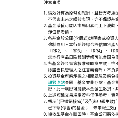
注意事項
績效計算為原幣別報酬，且皆有考慮
不代表未來之績效表現，亦不保證基
基金淨值可能因市場因素而上下波動
淨值參考價。
各基金於公開(含簡式)說明書或投
強制適用。本行係經綜合評估個別產
「RR2」、「RR3」、「RR4」、
您本行產品風險報酬等級可能會因為
各基金經金管會核准或同意生效，惟
除盡善良管理人之注意義務外，不負
投資基金所應承擔之相關風險及應負擔
訊觀測站
查閱。基金並非存款，基金
險，此一風險可能使本金發生虧損，
上述短線交易規定資料僅供參考，實
標示"(已撤銷核備)"及"(未申報
已下架(停售)的基金；「未申報生效
後收型基金在贖回時，基金公司將依