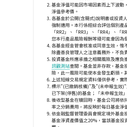
基金淨值可能因市場因素而上下波動
淨值參考價。
各基金於公開(含簡式)說明書或投
強制適用。本行係經綜合評估個別產
「RR2」、「RR3」、「RR4」、
您本行產品風險報酬等級可能會因為
各基金經金管會核准或同意生效，惟
除盡善良管理人之注意義務外，不負
投資基金所應承擔之相關風險及應負擔
訊觀測站
查閱。基金並非存款，基金
險，此一風險可能使本金發生虧損，
上述短線交易規定資料僅供參考，實
標示"(已撤銷核備)"及"(未申報
已下架(停售)的基金；「未申報生效
後收型基金在贖回時，基金公司將依
率之分銷費用，將反映於每日基金淨
依金融監督管理委員會規定境外基金
基金淨資產價值之20%，當該基金