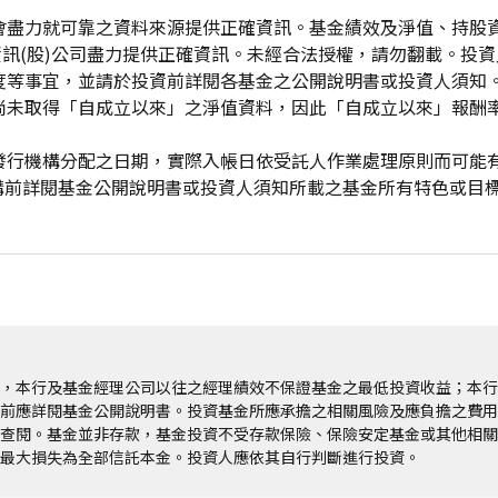
會盡力就可靠之資料來源提供正確資訊。基金績效及淨值、持股
資訊(股)公司盡力提供正確資訊。未經合法授權，請勿翻載。投
度等事宜，並請於投資前詳閱各基金之公開說明書或投資人須知
尚未取得「自成立以來」之淨值資料，因此「自成立以來」報酬
發行機構分配之日期，實際入帳日依受託人作業處理原則而可能
申購前詳閱基金公開說明書或投資人須知所載之基金所有特色或目
，本行及基金經理公司以往之經理績效不保證基金之最低投資收益；本行
前應詳閱基金公開說明書。投資基金所應承擔之相關風險及應負擔之費用
查閱。基金並非存款，基金投資不受存款保險、保險安定基金或其他相關
最大損失為全部信託本金。投資人應依其自行判斷進行投資。