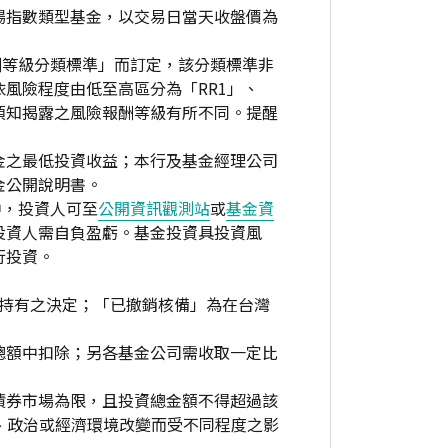
場指數類型基金，以交易日當天收盤價為
酬等級分類標準」而訂定，該分類標準非
風險程度由低至高區分為「RR1」、
資人須知揭露之風險報酬等級有所不同。提醒
金之最低投資收益；本行及基金經理公司
金公開說明書。
中，投資人可至
公開資訊觀測站
或
基金資
投資人需自負盈虧。基金投資具投資風
行投資。
繼續持有之決定；「已撤銷核備」為在台灣
總額中扣除；另各基金公司需收取一定比
債券市場為限，且投資總金額不得超過該
、政治或經濟環境改變而受不同程度之影