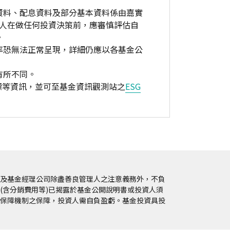
資料、配息資料及部分基本資料係由嘉實
資人在做任何投資決策前，應審慎評估自
。
率恐無法正常呈現，詳細仍應以各基金公
有所不同。
標等資訊，並可至基金資訊觀測站之
ESG
及基金經理公司除盡善良管理人之注意義務外，不負
(含分銷費用等)已揭露於基金公開說明書或投資人須
保障機制之保障，投資人需自負盈虧。基金投資具投