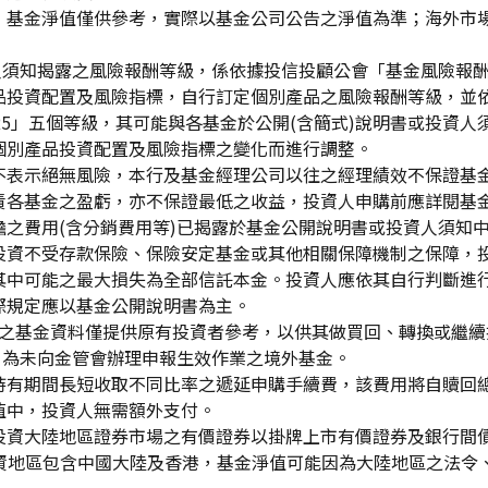
，基金淨值僅供參考，實際以基金公司公告之淨值為準；海外市
資人須知揭露之風險報酬等級，係依據投信投顧公會「基金風險報
品投資配置及風險指標，自行訂定個別產品之風險報酬等級，並依
「RR5」五個等級，其可能與各基金於公開(含簡式)說明書或投
個別產品投資配置及風險指標之變化而進行調整。
不表示絕無風險，本行及基金經理公司以往之經理績效不保證基
責各基金之盈虧，亦不保證最低之收益，投資人申購前應詳閱基
之費用(含分銷費用等)已揭露於基金公開說明書或投資人須知
投資不受存款保險、保險安定基金或其他相關保障機制之保障，
其中可能之最大損失為全部信託本金。投資人應依其自行判斷進
際規定應以基金公開說明書為主。
生效)"之基金資料僅提供原有投資者參考，以供其做買回、轉換或
」為未向金管會辦理申報生效作業之境外基金。
持有期間長短收取不同比率之遞延申購手續費，該費用將自贖回
值中，投資人無需額外支付。
投資大陸地區證券市場之有價證券以掛牌上市有價證券及銀行間
投資地區包含中國大陸及香港，基金淨值可能因為大陸地區之法令