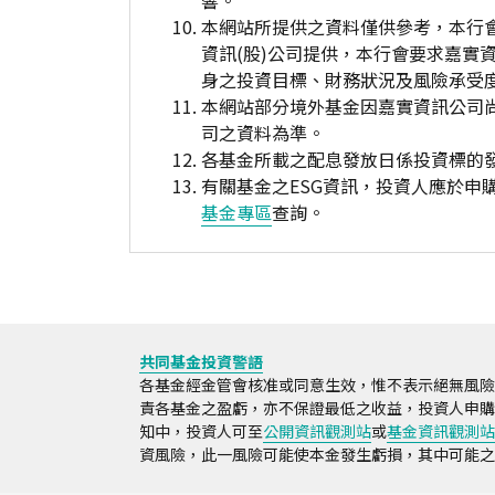
響。
本網站所提供之資料僅供參考，本行
資訊(股)公司提供，本行會要求嘉實
身之投資目標、財務狀況及風險承受
本網站部分境外基金因嘉實資訊公司
司之資料為準。
各基金所載之配息發放日係投資標的
有關基金之ESG資訊，投資人應於
基金專區
查詢。
共同基金投資警語
各基金經金管會核准或同意生效，惟不表示絕無風險
責各基金之盈虧，亦不保證最低之收益，投資人申購
知中，投資人可至
公開資訊觀測站
或
基金資訊觀測站
資風險，此一風險可能使本金發生虧損，其中可能之