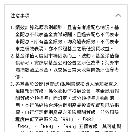
注意事項
績效計算為原幣別報酬，且皆有考慮配息情況。基
金配息不代表基金實際報酬，且過去配息不代表未
來配息。所有基金績效，均為過去績效，不代表未
來之績效表現，亦不保證基金之最低投資收益。
基金淨值可能因市場因素而上下波動，基金淨值僅
供參考，實際以基金公司公告之淨值為準；海外市
場指數類型基金，以交易日當天收盤價為淨值參考
價。
各基金於公開(含簡式)說明書或投資人須知揭露之
風險報酬等級，係依據投信投顧公會「基金風險報
酬等級分類標準」而訂定，該分類標準非強制適
用。本行係經綜合評估個別產品投資配置及風險指
標，自行訂定個別產品之風險報酬等級，並依風險
程度由低至高區分為「RR1」、「RR2」、
「RR3」、「RR4」、「RR5」五個等級，其可能與