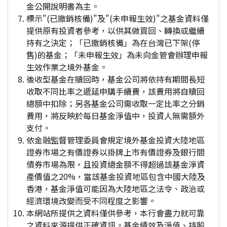
金公開說明書為主。
標示"(已撤銷核備)"及"(未申報生效)"之基金資料僅
提供原有投資者參考，以供其做買回、轉換或繼續
持有之決定；「已撤銷核備」為在台灣已下架(停
售)的基金；「未申報生效」為未向金管會辦理申報
生效作業之境外基金。
後收型基金在贖回時，基金公司將依持有期間長短
收取不同比率之遞延申購手續費，該費用將自贖回
總額中扣除；另各基金公司需收取一定比率之分銷
費用，將反映於每日基金淨值中，投資人無需額外
支付。
依金融監督管理委員會規定境外基金投資大陸地區
證券市場之有價證券以掛牌上市有價證券及銀行間
債券市場為限，且投資總金額不得超過該基金淨資
產價值之20%，當該基金投資地區包含中國大陸及
香港，基金淨值可能因為大陸地區之法令、政治或
經濟環境改變而受不同程度之影響。
本網站所提供之資料僅供參考，本行會盡力就可靠
之資料來源提供正確資訊。基金績效及淨值、持股