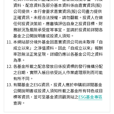
資料、配息資料及部分基本資料係由嘉實資訊(股)
公司提供，本行會要求嘉實資訊(股)公司盡力提供
正確資訊。未經合法授權，請勿翻載。投資人在做
任何投資決策前，應審慎評估自身之投資目標、財
務狀況及風險承受度等事宜，並請於投資前詳閱各
基金之公開說明書或投資人須知。
本網站部分境外基金因嘉實資訊公司尚未取得「自
成立以來」之淨值資料，因此「自成立以來」報酬
率恐無法正常呈現，詳細仍應以各基金公司之資料
為準。
各基金所載之配息發放日係投資標的發行機構分配
之日期，實際入帳日依受託人作業處理原則而可能
有所不同。
有關基金之ESG資訊，投資人應於申購前詳閱基金
公開說明書或投資人須知所載之基金所有特色或目
標等資訊，並可至基金資訊觀測站之
ESG基金專區
查詢。