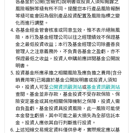
各基金於公開(含簡式)說明書或投資人須知揭露之
風險報酬等級有所不同。提醒您本行產品風險報酬
等級可能會因為個別產品投資配置及風險指標之變
化而進行調整。
各基金經金管會核准或同意生效，惟不表示絕無風
險，本行及基金經理公司以往之經理績效不保證基
金之最低投資收益；本行及基金經理公司除盡善良
管理人之注意義務外，不負責各基金之盈虧，亦不
保證最低之收益，投資人申購前應詳閱基金公開說
明書。
投資基金所應承擔之相關風險及應負擔之費用(含分
銷費用等)已揭露於基金公開說明書或投資人須知
中，投資人可至
公開資訊觀測站
或
基金資訊觀測站
查閱。基金並非存款，基金投資不受存款保險、保
險安定基金或其他相關保障機制之保障，投資人需
自負盈虧。基金投資具投資風險，此一風險可能使
本金發生虧損，其中可能之最大損失為全部信託本
金。投資人應依其自行判斷進行投資。
上述短線交易規定資料僅供參考，實際規定應以基