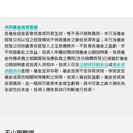
共同基金投資警語
各基金經金管會核准或同意生效，惟不表示絕無風險，本行及基金
經理公司以往之經理績效不保證基金之最低投資收益；本行及基金
經理公司除盡善良管理人之注意義務外，不負責各基金之盈虧，亦
不保證最低之收益，投資人申購前應詳閱基金公開說明書。投資基
金所應承擔之相關風險及應負擔之費用(含分銷費用等)已揭露於基金
公開說明書或投資人須知中，投資人可至
公開資訊觀測站
或
基金資
訊觀測站
查閱。基金並非存款，基金投資不受存款保險、保險安定
基金或其他相關保障機制之保障，投資人需自負盈虧。基金投資具
投資風險，此一風險可能使本金發生虧損，其中可能之最大損失為
全部信託本金。投資人應依其自行判斷進行投資。
玉山服務網