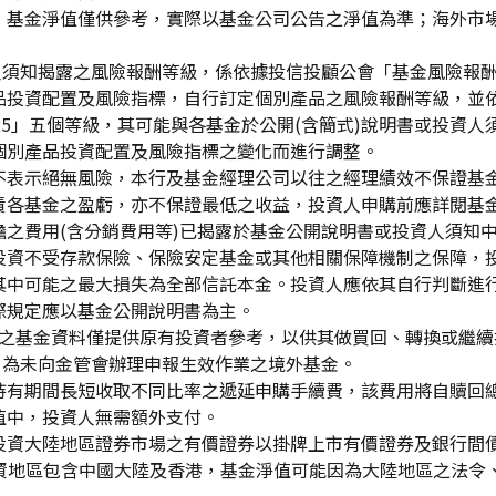
，基金淨值僅供參考，實際以基金公司公告之淨值為準；海外市
資人須知揭露之風險報酬等級，係依據投信投顧公會「基金風險報
品投資配置及風險指標，自行訂定個別產品之風險報酬等級，並依
「RR5」五個等級，其可能與各基金於公開(含簡式)說明書或投
個別產品投資配置及風險指標之變化而進行調整。
不表示絕無風險，本行及基金經理公司以往之經理績效不保證基
責各基金之盈虧，亦不保證最低之收益，投資人申購前應詳閱基
之費用(含分銷費用等)已揭露於基金公開說明書或投資人須知
投資不受存款保險、保險安定基金或其他相關保障機制之保障，
其中可能之最大損失為全部信託本金。投資人應依其自行判斷進
際規定應以基金公開說明書為主。
生效)"之基金資料僅提供原有投資者參考，以供其做買回、轉換或
」為未向金管會辦理申報生效作業之境外基金。
持有期間長短收取不同比率之遞延申購手續費，該費用將自贖回
值中，投資人無需額外支付。
投資大陸地區證券市場之有價證券以掛牌上市有價證券及銀行間
投資地區包含中國大陸及香港，基金淨值可能因為大陸地區之法令