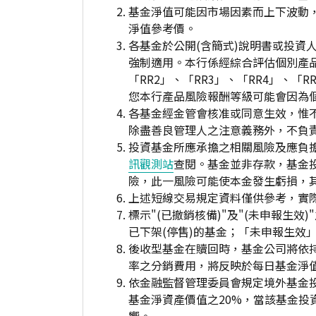
基金淨值可能因市場因素而上下波動
淨值參考價。
各基金於公開(含簡式)說明書或投
強制適用。本行係經綜合評估個別產
「RR2」、「RR3」、「RR4」、
您本行產品風險報酬等級可能會因為
各基金經金管會核准或同意生效，惟
除盡善良管理人之注意義務外，不負
投資基金所應承擔之相關風險及應負擔
訊觀測站
查閱。基金並非存款，基金
險，此一風險可能使本金發生虧損，
上述短線交易規定資料僅供參考，實
標示"(已撤銷核備)"及"(未申報
已下架(停售)的基金；「未申報生效
後收型基金在贖回時，基金公司將依
率之分銷費用，將反映於每日基金淨
依金融監督管理委員會規定境外基金
基金淨資產價值之20%，當該基金