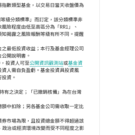
場指數類型基金，以交易日當天收盤價為
酬等級分類標準」而訂定，該分類標準非
風險程度由低至高區分為「RR1」、
資人須知揭露之風險報酬等級有所不同。提醒
金之最低投資收益；本行及基金經理公司
金公開說明書。
中，投資人可至
公開資訊觀測站
或
基金資
投資人需自負盈虧。基金投資具投資風
行投資。
繼續持有之決定；「已撤銷核備」為在台灣
總額中扣除；另各基金公司需收取一定比
債券市場為限，且投資總金額不得超過該
、政治或經濟環境改變而受不同程度之影