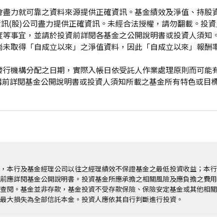
會盡力就可靠之資料來源提供正確資訊。基金績效及淨值、持股
資訊(股)公司盡力提供正確資訊。未經合法授權，請勿翻載。投
度等事宜，並請於投資前詳閱各基金之公開說明書或投資人須知
尚未取得「自成立以來」之淨值資料，因此「自成立以來」報酬
發行機構分配之日期，實際入帳日依受託人作業處理原則而可能
申購前詳閱基金公開說明書或投資人須知所載之基金所有特色或目
，本行及基金經理公司以往之經理績效不保證基金之最低投資收益；本行
前應詳閱基金公開說明書。投資基金所應承擔之相關風險及應負擔之費用
查閱。基金並非存款，基金投資不受存款保險、保險安定基金或其他相關
最大損失為全部信託本金。投資人應依其自行判斷進行投資。