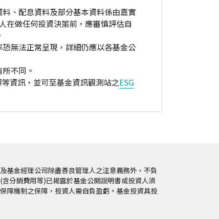
資料、配息資料及部分基本資料係由嘉實
資人在做任何投資決策前，應審慎評估自
。
率恐無法正常呈現，詳細仍應以各基金公
有所不同。
標等資訊，並可至基金資訊觀測站之
ESG
及基金經理公司除盡善良管理人之注意義務外，不負
(含分銷費用等)已揭露於基金公開說明書或投資人須
保障機制之保障，投資人需自負盈虧。基金投資具投