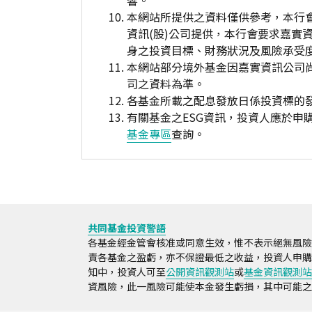
響。
本網站所提供之資料僅供參考，本行
資訊(股)公司提供，本行會要求嘉實
身之投資目標、財務狀況及風險承受
本網站部分境外基金因嘉實資訊公司
司之資料為準。
各基金所載之配息發放日係投資標的
有關基金之ESG資訊，投資人應於
基金專區
查詢。
共同基金投資警語
各基金經金管會核准或同意生效，惟不表示絕無風險
責各基金之盈虧，亦不保證最低之收益，投資人申購
知中，投資人可至
公開資訊觀測站
或
基金資訊觀測站
資風險，此一風險可能使本金發生虧損，其中可能之