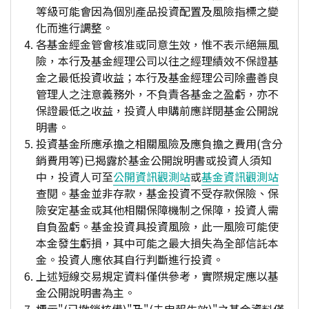
等級可能會因為個別產品投資配置及風險指標之變
化而進行調整。
各基金經金管會核准或同意生效，惟不表示絕無風
險，本行及基金經理公司以往之經理績效不保證基
金之最低投資收益；本行及基金經理公司除盡善良
管理人之注意義務外，不負責各基金之盈虧，亦不
保證最低之收益，投資人申購前應詳閱基金公開說
明書。
投資基金所應承擔之相關風險及應負擔之費用(含分
銷費用等)已揭露於基金公開說明書或投資人須知
中，投資人可至
公開資訊觀測站
或
基金資訊觀測站
查閱。基金並非存款，基金投資不受存款保險、保
險安定基金或其他相關保障機制之保障，投資人需
自負盈虧。基金投資具投資風險，此一風險可能使
本金發生虧損，其中可能之最大損失為全部信託本
金。投資人應依其自行判斷進行投資。
上述短線交易規定資料僅供參考，實際規定應以基
金公開說明書為主。