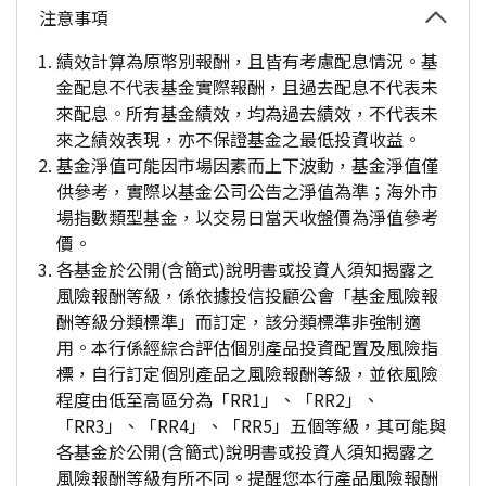
注意事項
績效計算為原幣別報酬，且皆有考慮配息情況。基
金配息不代表基金實際報酬，且過去配息不代表未
來配息。所有基金績效，均為過去績效，不代表未
來之績效表現，亦不保證基金之最低投資收益。
基金淨值可能因市場因素而上下波動，基金淨值僅
供參考，實際以基金公司公告之淨值為準；海外市
場指數類型基金，以交易日當天收盤價為淨值參考
價。
各基金於公開(含簡式)說明書或投資人須知揭露之
風險報酬等級，係依據投信投顧公會「基金風險報
酬等級分類標準」而訂定，該分類標準非強制適
用。本行係經綜合評估個別產品投資配置及風險指
標，自行訂定個別產品之風險報酬等級，並依風險
程度由低至高區分為「RR1」、「RR2」、
「RR3」、「RR4」、「RR5」五個等級，其可能與
各基金於公開(含簡式)說明書或投資人須知揭露之
風險報酬等級有所不同。提醒您本行產品風險報酬