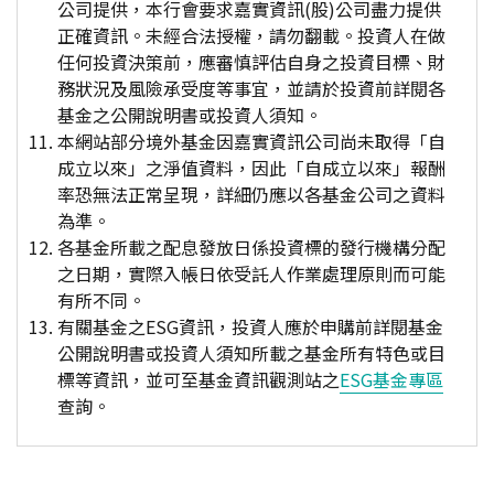
公司提供，本行會要求嘉實資訊(股)公司盡力提供
正確資訊。未經合法授權，請勿翻載。投資人在做
任何投資決策前，應審慎評估自身之投資目標、財
務狀況及風險承受度等事宜，並請於投資前詳閱各
基金之公開說明書或投資人須知。
本網站部分境外基金因嘉實資訊公司尚未取得「自
成立以來」之淨值資料，因此「自成立以來」報酬
率恐無法正常呈現，詳細仍應以各基金公司之資料
為準。
各基金所載之配息發放日係投資標的發行機構分配
之日期，實際入帳日依受託人作業處理原則而可能
有所不同。
有關基金之ESG資訊，投資人應於申購前詳閱基金
公開說明書或投資人須知所載之基金所有特色或目
標等資訊，並可至基金資訊觀測站之
ESG基金專區
查詢。