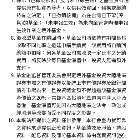
標示"(已撤銷核備)"及"(未申報生效)"之基金資料僅
提供原有投資者參考，以供其做買回、轉換或繼續
持有之決定；「已撤銷核備」為在台灣已下架(停
售)的基金；「未申報生效」為未向金管會辦理申報
生效作業之境外基金。
後收型基金在贖回時，基金公司將依持有期間長短
收取不同比率之遞延申購手續費，該費用將自贖回
總額中扣除；另各基金公司需收取一定比率之分銷
費用，將反映於每日基金淨值中，投資人無需額外
支付。
依金融監督管理委員會規定境外基金投資大陸地區
證券市場之有價證券以掛牌上市有價證券及銀行間
債券市場為限，且投資總金額不得超過該基金淨資
產價值之20%，當該基金投資地區包含中國大陸及
香港，基金淨值可能因為大陸地區之法令、政治或
經濟環境改變而受不同程度之影響。
本網站所提供之資料僅供參考，本行會盡力就可靠
之資料來源提供正確資訊。基金績效及淨值、持股
資料、配息資料及部分基本資料係由嘉實資訊(股)