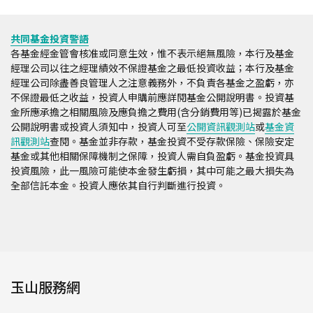
共同基金投資警語
各基金經金管會核准或同意生效，惟不表示絕無風險，本行及基金
經理公司以往之經理績效不保證基金之最低投資收益；本行及基金
經理公司除盡善良管理人之注意義務外，不負責各基金之盈虧，亦
不保證最低之收益，投資人申購前應詳閱基金公開說明書。投資基
金所應承擔之相關風險及應負擔之費用(含分銷費用等)已揭露於基金
公開說明書或投資人須知中，投資人可至
公開資訊觀測站
或
基金資
訊觀測站
查閱。基金並非存款，基金投資不受存款保險、保險安定
基金或其他相關保障機制之保障，投資人需自負盈虧。基金投資具
投資風險，此一風險可能使本金發生虧損，其中可能之最大損失為
全部信託本金。投資人應依其自行判斷進行投資。
玉山服務網