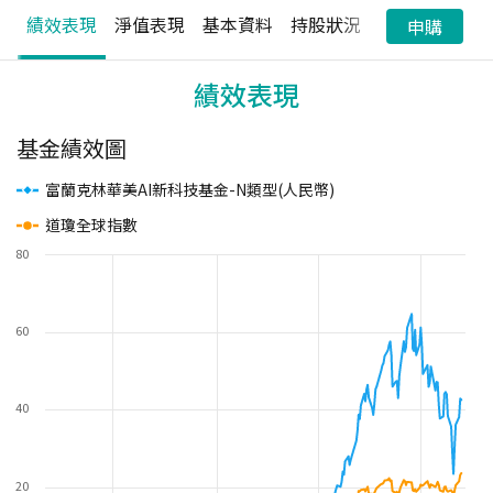
績效表現
淨值表現
基本資料
持股狀況
配息狀況
申購
績效表現
基金績效圖
富蘭克林華美AI新科技基金-N類型(人民幣)
道瓊全球指數
80
60
40
20