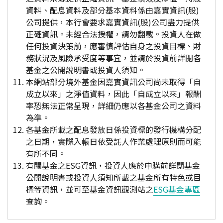
資料、配息資料及部分基本資料係由嘉實資訊(股)
公司提供，本行會要求嘉實資訊(股)公司盡力提供
正確資訊。未經合法授權，請勿翻載。投資人在做
任何投資決策前，應審慎評估自身之投資目標、財
務狀況及風險承受度等事宜，並請於投資前詳閱各
基金之公開說明書或投資人須知。
本網站部分境外基金因嘉實資訊公司尚未取得「自
成立以來」之淨值資料，因此「自成立以來」報酬
率恐無法正常呈現，詳細仍應以各基金公司之資料
為準。
各基金所載之配息發放日係投資標的發行機構分配
之日期，實際入帳日依受託人作業處理原則而可能
有所不同。
有關基金之ESG資訊，投資人應於申購前詳閱基金
公開說明書或投資人須知所載之基金所有特色或目
標等資訊，並可至基金資訊觀測站之
ESG基金專區
查詢。