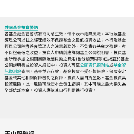
共同基金投資警語
各基金經金管會核准或同意生效，惟不表示絕無風險，本行及基金
經理公司以往之經理績效不保證基金之最低投資收益；本行及基金
經理公司除盡善良管理人之注意義務外，不負責各基金之盈虧，亦
不保證最低之收益，投資人申購前應詳閱基金公開說明書。投資基
金所應承擔之相關風險及應負擔之費用(含分銷費用等)已揭露於基金
公開說明書或投資人須知中，投資人可至
公開資訊觀測站
或
基金資
訊觀測站
查閱。基金並非存款，基金投資不受存款保險、保險安定
基金或其他相關保障機制之保障，投資人需自負盈虧。基金投資具
投資風險，此一風險可能使本金發生虧損，其中可能之最大損失為
全部信託本金。投資人應依其自行判斷進行投資。
玉山服務網