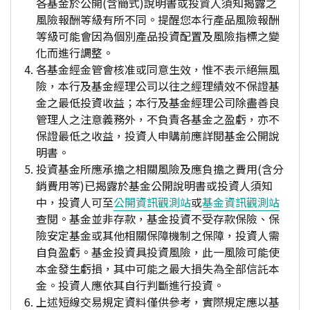
各基金於公開(含簡式)說明書或投資人須知揭露之
風險報酬等級有所不同。提醒您本行產品風險報酬
等級可能會因為個別產品投資配置及風險指標之變
化而進行調整。
各基金經金管會核准或同意生效，惟不表示絕無風
險，本行及基金經理公司以往之經理績效不保證基
金之最低投資收益；本行及基金經理公司除盡善良
管理人之注意義務外，不負責各基金之盈虧，亦不
保證最低之收益，投資人申購前應詳閱基金公開說
明書。
投資基金所應承擔之相關風險及應負擔之費用(含分
銷費用等)已揭露於基金公開說明書或投資人須知
中，投資人可至
公開資訊觀測站
或
基金資訊觀測站
查閱。基金並非存款，基金投資不受存款保險、保
險安定基金或其他相關保障機制之保障，投資人需
自負盈虧。基金投資具投資風險，此一風險可能使
本金發生虧損，其中可能之最大損失為全部信託本
金。投資人應依其自行判斷進行投資。
上述短線交易規定資料僅供參考，實際規定應以基