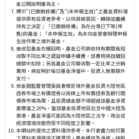
金公開說明書為主。
標示"(已撤銷核備)"及"(未申報生效)"之基金資料僅
提供原有投資者參考，以供其做買回、轉換或繼續
持有之決定；「已撤銷核備」為在台灣已下架(停
售)的基金；「未申報生效」為未向金管會辦理申報
生效作業之境外基金。
後收型基金在贖回時，基金公司將依持有期間長短
收取不同比率之遞延申購手續費，該費用將自贖回
總額中扣除；另各基金公司需收取一定比率之分銷
費用，將反映於每日基金淨值中，投資人無需額外
支付。
依金融監督管理委員會規定境外基金投資大陸地區
證券市場之有價證券以掛牌上市有價證券及銀行間
債券市場為限，且投資總金額不得超過該基金淨資
產價值之20%，當該基金投資地區包含中國大陸及
香港，基金淨值可能因為大陸地區之法令、政治或
經濟環境改變而受不同程度之影響。
本網站所提供之資料僅供參考，本行會盡力就可靠
之資料來源提供正確資訊。基金績效及淨值、持股