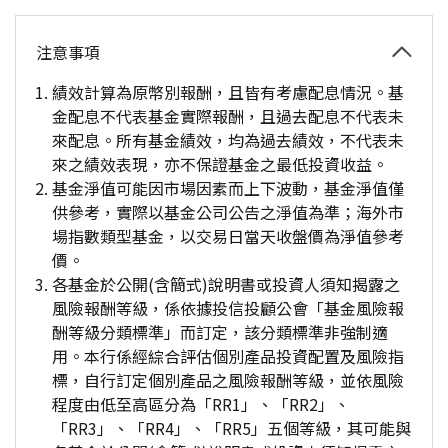
注意事項
績效計算為原幣別報酬，且皆有考慮配息情況。基
金配息不代表基金實際報酬，且過去配息不代表未
來配息。所有基金績效，均為過去績效，不代表未
來之績效表現，亦不保證基金之最低投資收益。
基金淨值可能因市場因素而上下波動，基金淨值僅
供參考，實際以基金公司公告之淨值為準；海外市
場指數類型基金，以交易日當天收盤價為淨值參考
價。
各基金於公開(含簡式)說明書或投資人須知揭露之
風險報酬等級，係依據投信投顧公會「基金風險報
酬等級分類標準」而訂定，該分類標準非強制適
用。本行係經綜合評估個別產品投資配置及風險指
標，自行訂定個別產品之風險報酬等級，並依風險
程度由低至高區分為「RR1」、「RR2」、
「RR3」、「RR4」、「RR5」五個等級，其可能與