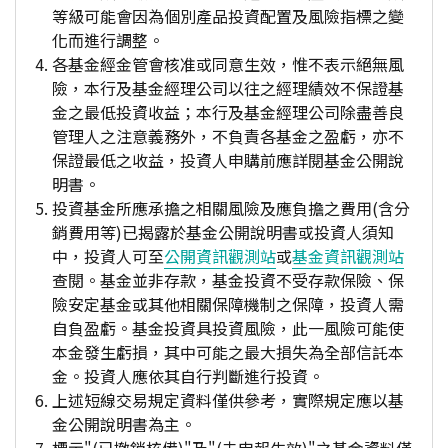
等級可能會因為個別產品投資配置及風險指標之變
化而進行調整。
各基金經金管會核准或同意生效，惟不表示絕無風
險，本行及基金經理公司以往之經理績效不保證基
金之最低投資收益；本行及基金經理公司除盡善良
管理人之注意義務外，不負責各基金之盈虧，亦不
保證最低之收益，投資人申購前應詳閱基金公開說
明書。
投資基金所應承擔之相關風險及應負擔之費用(含分
銷費用等)已揭露於基金公開說明書或投資人須知
中，投資人可至
公開資訊觀測站
或
基金資訊觀測站
查閱。基金並非存款，基金投資不受存款保險、保
險安定基金或其他相關保障機制之保障，投資人需
自負盈虧。基金投資具投資風險，此一風險可能使
本金發生虧損，其中可能之最大損失為全部信託本
金。投資人應依其自行判斷進行投資。
上述短線交易規定資料僅供參考，實際規定應以基
金公開說明書為主。