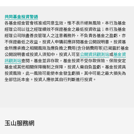
共同基金投資警語
各基金經金管會核准或同意生效，惟不表示絕無風險，本行及基金
經理公司以往之經理績效不保證基金之最低投資收益；本行及基金
經理公司除盡善良管理人之注意義務外，不負責各基金之盈虧，亦
不保證最低之收益，投資人申購前應詳閱基金公開說明書。投資基
金所應承擔之相關風險及應負擔之費用(含分銷費用等)已揭露於基金
公開說明書或投資人須知中，投資人可至
公開資訊觀測站
或
基金資
訊觀測站
查閱。基金並非存款，基金投資不受存款保險、保險安定
基金或其他相關保障機制之保障，投資人需自負盈虧。基金投資具
投資風險，此一風險可能使本金發生虧損，其中可能之最大損失為
全部信託本金。投資人應依其自行判斷進行投資。
玉山服務網