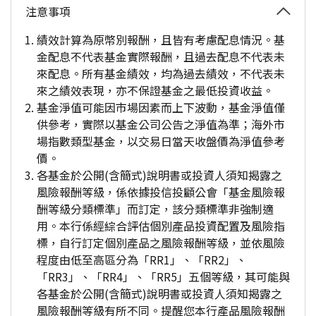
注意事項
績效計算為原幣別報酬，且皆有考慮配息情況。基
金配息不代表基金實際報酬，且過去配息不代表未
來配息。所有基金績效，均為過去績效，不代表未
來之績效表現，亦不保證基金之最低投資收益。
基金淨值可能因市場因素而上下波動，基金淨值僅
供參考，實際以基金公司公告之淨值為準；海外市
場指數類型基金，以交易日當天收盤價為淨值參考
價。
各基金於公開(含簡式)說明書或投資人須知揭露之
風險報酬等級，係依據投信投顧公會「基金風險報
酬等級分類標準」而訂定，該分類標準非強制適
用。本行係經綜合評估個別產品投資配置及風險指
標，自行訂定個別產品之風險報酬等級，並依風險
程度由低至高區分為「RR1」、「RR2」、
「RR3」、「RR4」、「RR5」五個等級，其可能與
各基金於公開(含簡式)說明書或投資人須知揭露之
風險報酬等級有所不同。提醒您本行產品風險報酬