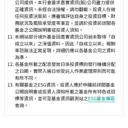
公司提供，本行會要求嘉實資訊(股)公司盡力提供
正確資訊。未經合法授權，請勿翻載。投資人在做
任何投資決策前，應審慎評估自身之投資目標、財
務狀況及風險承受度等事宜，並請於投資前詳閱各
基金之公開說明書或投資人須知。
本網站部分境外基金因嘉實資訊公司尚未取得「自
成立以來」之淨值資料，因此「自成立以來」報酬
率恐無法正常呈現，詳細仍應以各基金公司之資料
為準。
各基金所載之配息發放日係投資標的發行機構分配
之日期，實際入帳日依受託人作業處理原則而可能
有所不同。
有關基金之ESG資訊，投資人應於申購前詳閱基金
公開說明書或投資人須知所載之基金所有特色或目
標等資訊，並可至基金資訊觀測站之
ESG基金專區
查詢。