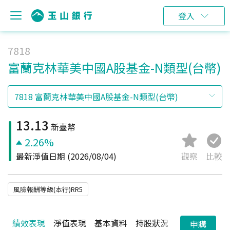
登入
7818
富蘭克林華美中國A股基金-N類型(台幣)
13.13
新臺幣
2.26%
最新淨值日期
(2026/08/04)
觀察
比較
風險報酬等級(本行)RR5
績效表現
淨值表現
基本資料
持股狀況
配息狀況
申購