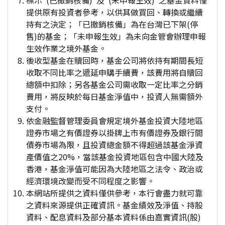
標示"(已撤銷核備)"及"(未申報生效)"之基金資料僅
提供原有投資者參考，以供其做買回、轉換或繼續
持有之決定；「已撤銷核備」為在台灣已下架(停
售)的基金；「未申報生效」為未向金管會辦理申報
生效作業之境外基金。
後收型基金在贖回時，基金公司將依持有期間長短
收取不同比率之遞延申購手續費，該費用將自贖回
總額中扣除；另各基金公司需收取一定比率之分銷
費用，將反映於每日基金淨值中，投資人無需額外
支付。
依金融監督管理委員會規定境外基金投資大陸地區
證券市場之有價證券以掛牌上市有價證券及銀行間
債券市場為限，且投資總金額不得超過該基金淨資
產價值之20%，當該基金投資地區包含中國大陸及
香港，基金淨值可能因為大陸地區之法令、政治或
經濟環境改變而受不同程度之影響。
本網站所提供之資料僅供參考，本行會盡力就可靠
之資料來源提供正確資訊。基金績效及淨值、持股
資料、配息資料及部分基本資料係由嘉實資訊(股)