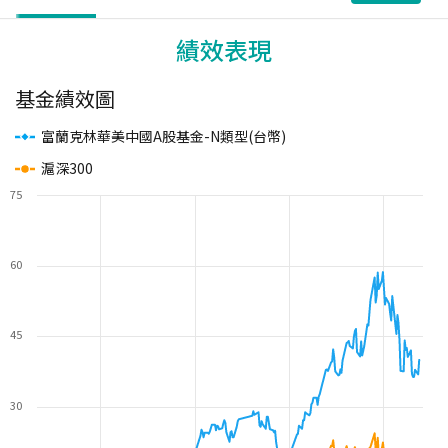
績效表現
基金績效圖
富蘭克林華美中國A股基金-N類型(台幣)
滬深300
75
60
45
30