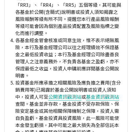
「RR3」、「RR4」、「RR5」五個等級，其可能與
各基金於公開(含簡式)說明書或投資人須知揭露之
風險報酬等級有所不同。提醒您本行產品風險報酬
等級可能會因為個別產品投資配置及風險指標之變
化而進行調整。
各基金經金管會核准或同意生效，惟不表示絕無風
險，本行及基金經理公司以往之經理績效不保證基
金之最低投資收益；本行及基金經理公司除盡善良
管理人之注意義務外，不負責各基金之盈虧，亦不
保證最低之收益，投資人申購前應詳閱基金公開說
明書。
投資基金所應承擔之相關風險及應負擔之費用(含分
銷費用等)已揭露於基金公開說明書或投資人須知
中，投資人可至
公開資訊觀測站
或
基金資訊觀測站
查閱。基金並非存款，基金投資不受存款保險、保
險安定基金或其他相關保障機制之保障，投資人需
自負盈虧。基金投資具投資風險，此一風險可能使
本金發生虧損，其中可能之最大損失為全部信託本