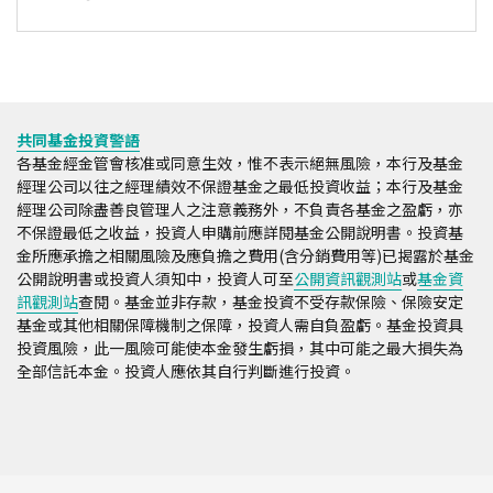
共同基金投資警語
各基金經金管會核准或同意生效，惟不表示絕無風險，本行及基金
經理公司以往之經理績效不保證基金之最低投資收益；本行及基金
經理公司除盡善良管理人之注意義務外，不負責各基金之盈虧，亦
不保證最低之收益，投資人申購前應詳閱基金公開說明書。投資基
金所應承擔之相關風險及應負擔之費用(含分銷費用等)已揭露於基金
公開說明書或投資人須知中，投資人可至
公開資訊觀測站
或
基金資
訊觀測站
查閱。基金並非存款，基金投資不受存款保險、保險安定
基金或其他相關保障機制之保障，投資人需自負盈虧。基金投資具
投資風險，此一風險可能使本金發生虧損，其中可能之最大損失為
全部信託本金。投資人應依其自行判斷進行投資。