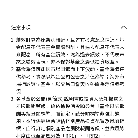
注意事項
績效計算為原幣別報酬，且皆有考慮配息情況。基
金配息不代表基金實際報酬，且過去配息不代表未
來配息。所有基金績效，均為過去績效，不代表未
來之績效表現，亦不保證基金之最低投資收益。
基金淨值可能因市場因素而上下波動，基金淨值僅
供參考，實際以基金公司公告之淨值為準；海外市
場指數類型基金，以交易日當天收盤價為淨值參考
價。
各基金於公開(含簡式)說明書或投資人須知揭露之
風險報酬等級，係依據投信投顧公會「基金風險報
酬等級分類標準」而訂定，該分類標準非強制適
用。本行係經綜合評估個別產品投資配置及風險指
標，自行訂定個別產品之風險報酬等級，並依風險
程度由低至高區分為「RR1」、「RR2」、