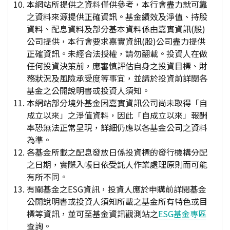
本網站所提供之資料僅供參考，本行會盡力就可靠
之資料來源提供正確資訊。基金績效及淨值、持股
資料、配息資料及部分基本資料係由嘉實資訊(股)
公司提供，本行會要求嘉實資訊(股)公司盡力提供
正確資訊。未經合法授權，請勿翻載。投資人在做
任何投資決策前，應審慎評估自身之投資目標、財
務狀況及風險承受度等事宜，並請於投資前詳閱各
基金之公開說明書或投資人須知。
本網站部分境外基金因嘉實資訊公司尚未取得「自
成立以來」之淨值資料，因此「自成立以來」報酬
率恐無法正常呈現，詳細仍應以各基金公司之資料
為準。
各基金所載之配息發放日係投資標的發行機構分配
之日期，實際入帳日依受託人作業處理原則而可能
有所不同。
有關基金之ESG資訊，投資人應於申購前詳閱基金
公開說明書或投資人須知所載之基金所有特色或目
標等資訊，並可至基金資訊觀測站之
ESG基金專區
查詢。