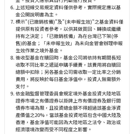
金。投資人應依其自行判斷進行投資。
上述短線交易規定資料僅供參考，實際規定應以基
金公開說明書為主。
標示"(已撤銷核備)"及"(未申報生效)"之基金資料僅
提供原有投資者參考，以供其做買回、轉換或繼續
持有之決定；「已撤銷核備」為在台灣已下架(停
售)的基金；「未申報生效」為未向金管會辦理申報
生效作業之境外基金。
後收型基金在贖回時，基金公司將依持有期間長短
收取不同比率之遞延申購手續費，該費用將自贖回
總額中扣除；另各基金公司需收取一定比率之分銷
費用，將反映於每日基金淨值中，投資人無需額外
支付。
依金融監督管理委員會規定境外基金投資大陸地區
證券市場之有價證券以掛牌上市有價證券及銀行間
債券市場為限，且投資總金額不得超過該基金淨資
產價值之20%，當該基金投資地區包含中國大陸及
香港，基金淨值可能因為大陸地區之法令、政治或
經濟環境改變而受不同程度之影響。