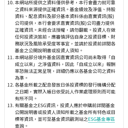
本網站所提供之資料僅供參考，本行會盡力就可靠
之資料來源提供正確資訊。基金績效及淨值、持股
資料、配息資料及部分基本資料係由嘉實資訊(股)
公司提供，本行會要求嘉實資訊(股)公司盡力提供
正確資訊。未經合法授權，請勿翻載。投資人在做
任何投資決策前，應審慎評估自身之投資目標、財
務狀況及風險承受度等事宜，並請於投資前詳閱各
基金之公開說明書或投資人須知。
本網站部分境外基金因嘉實資訊公司尚未取得「自
成立以來」之淨值資料，因此「自成立以來」報酬
率恐無法正常呈現，詳細仍應以各基金公司之資料
為準。
各基金所載之配息發放日係投資標的發行機構分配
之日期，實際入帳日依受託人作業處理原則而可能
有所不同。
有關基金之ESG資訊，投資人應於申購前詳閱基金
公開說明書或投資人須知所載之基金所有特色或目
標等資訊，並可至基金資訊觀測站之
ESG基金專區
查詢。