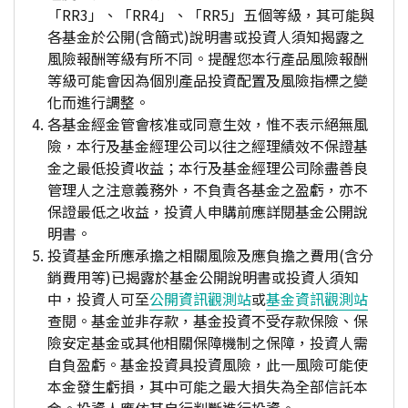
「RR3」、「RR4」、「RR5」五個等級，其可能與
各基金於公開(含簡式)說明書或投資人須知揭露之
風險報酬等級有所不同。提醒您本行產品風險報酬
等級可能會因為個別產品投資配置及風險指標之變
化而進行調整。
各基金經金管會核准或同意生效，惟不表示絕無風
險，本行及基金經理公司以往之經理績效不保證基
金之最低投資收益；本行及基金經理公司除盡善良
管理人之注意義務外，不負責各基金之盈虧，亦不
保證最低之收益，投資人申購前應詳閱基金公開說
明書。
投資基金所應承擔之相關風險及應負擔之費用(含分
銷費用等)已揭露於基金公開說明書或投資人須知
中，投資人可至
公開資訊觀測站
或
基金資訊觀測站
查閱。基金並非存款，基金投資不受存款保險、保
險安定基金或其他相關保障機制之保障，投資人需
自負盈虧。基金投資具投資風險，此一風險可能使
本金發生虧損，其中可能之最大損失為全部信託本