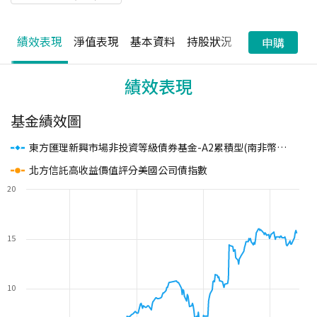
績效表現
淨值表現
基本資料
持股狀況
配息狀況
申購
績效表現
基金績效圖
東方匯理新興市場非投資等級債券基金-A2累積型(南非幣避險)
(
北方信託高收益價值評分美國公司債指數
20
15
10