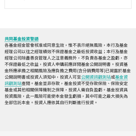
共同基金投資警語
各基金經金管會核准或同意生效，惟不表示絕無風險，本行及基金
經理公司以往之經理績效不保證基金之最低投資收益；本行及基金
經理公司除盡善良管理人之注意義務外，不負責各基金之盈虧，亦
不保證最低之收益，投資人申購前應詳閱基金公開說明書。投資基
金所應承擔之相關風險及應負擔之費用(含分銷費用等)已揭露於基金
公開說明書或投資人須知中，投資人可至
公開資訊觀測站
或
基金資
訊觀測站
查閱。基金並非存款，基金投資不受存款保險、保險安定
基金或其他相關保障機制之保障，投資人需自負盈虧。基金投資具
投資風險，此一風險可能使本金發生虧損，其中可能之最大損失為
全部信託本金。投資人應依其自行判斷進行投資。