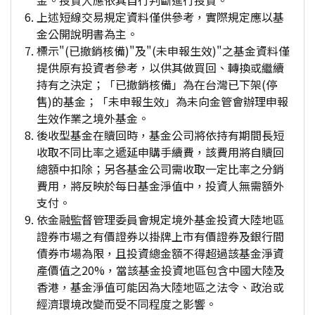
金。投資人應依其自行判斷進行投資。
上述短線交易規定資料僅供參考，實際規定應以基
金公開說明書為主。
標示"(已撤銷核備)"及"(未申報生效)"之基金資料僅
提供原有投資者參考，以供其做買回、轉換或繼續
持有之決定；「已撤銷核備」為在台灣已下架(停
售)的基金；「未申報生效」為未向金管會辦理申報
生效作業之境外基金。
後收型基金在贖回時，基金公司將依持有期間長短
收取不同比率之遞延申購手續費，該費用將自贖回
總額中扣除；另各基金公司需收取一定比率之分銷
費用，將反映於每日基金淨值中，投資人無需額外
支付。
依金融監督管理委員會規定境外基金投資大陸地區
證券市場之有價證券以掛牌上市有價證券及銀行間
債券市場為限，且投資總金額不得超過該基金淨資
產價值之20%，當該基金投資地區包含中國大陸及
香港，基金淨值可能因為大陸地區之法令、政治或
經濟環境改變而受不同程度之影響。