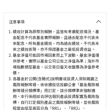
注意事項
績效計算為原幣別報酬，且皆有考慮配息情況。基
金配息不代表基金實際報酬，且過去配息不代表未
來配息。所有基金績效，均為過去績效，不代表未
來之績效表現，亦不保證基金之最低投資收益。
基金淨值可能因市場因素而上下波動，基金淨值僅
供參考，實際以基金公司公告之淨值為準；海外市
場指數類型基金，以交易日當天收盤價為淨值參考
價。
各基金於公開(含簡式)說明書或投資人須知揭露之
風險報酬等級，係依據投信投顧公會「基金風險報
酬等級分類標準」而訂定，該分類標準非強制適
用。本行係經綜合評估個別產品投資配置及風險指
標，自行訂定個別產品之風險報酬等級，並依風險
程度由低至高區分為「RR1」、「RR2」、