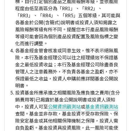
標，自行訂定個別產品之風險報酬等級，並依風險
程度由低至高區分為「RR1」、「RR2」、
「RR3」、「RR4」、「RR5」五個等級，其可能與
各基金於公開(含簡式)說明書或投資人須知揭露之
風險報酬等級有所不同。提醒您本行產品風險報酬
等級可能會因為個別產品投資配置及風險指標之變
化而進行調整。
各基金經金管會核准或同意生效，惟不表示絕無風
險，本行及基金經理公司以往之經理績效不保證基
金之最低投資收益；本行及基金經理公司除盡善良
管理人之注意義務外，不負責各基金之盈虧，亦不
保證最低之收益，投資人申購前應詳閱基金公開說
明書。
投資基金所應承擔之相關風險及應負擔之費用(含分
銷費用等)已揭露於基金公開說明書或投資人須知
中，投資人可至
公開資訊觀測站
或
基金資訊觀測站
查閱。基金並非存款，基金投資不受存款保險、保
險安定基金或其他相關保障機制之保障，投資人需
自負盈虧。基金投資具投資風險，此一風險可能使