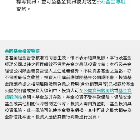
標等資訊，並可至基金資訊觀測站之
ESG基金專區
查詢。
共同基金投資警語
各基金經金管會核准或同意生效，惟不表示絕無風險，本行及基金
經理公司以往之經理績效不保證基金之最低投資收益；本行及基金
經理公司除盡善良管理人之注意義務外，不負責各基金之盈虧，亦
不保證最低之收益，投資人申購前應詳閱基金公開說明書。投資基
金所應承擔之相關風險及應負擔之費用(含分銷費用等)已揭露於基金
公開說明書或投資人須知中，投資人可至
公開資訊觀測站
或
基金資
訊觀測站
查閱。基金並非存款，基金投資不受存款保險、保險安定
基金或其他相關保障機制之保障，投資人需自負盈虧。基金投資具
投資風險，此一風險可能使本金發生虧損，其中可能之最大損失為
全部信託本金。投資人應依其自行判斷進行投資。