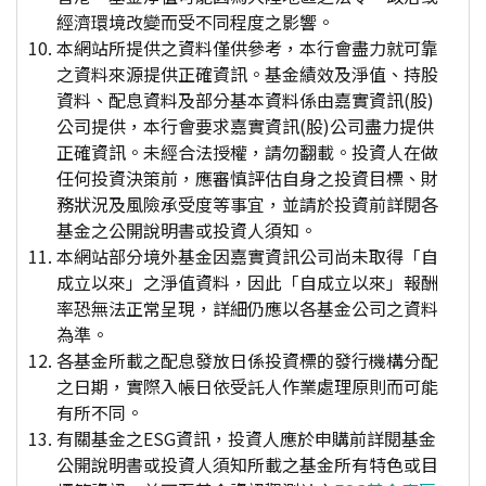
經濟環境改變而受不同程度之影響。
本網站所提供之資料僅供參考，本行會盡力就可靠
之資料來源提供正確資訊。基金績效及淨值、持股
資料、配息資料及部分基本資料係由嘉實資訊(股)
公司提供，本行會要求嘉實資訊(股)公司盡力提供
正確資訊。未經合法授權，請勿翻載。投資人在做
任何投資決策前，應審慎評估自身之投資目標、財
務狀況及風險承受度等事宜，並請於投資前詳閱各
基金之公開說明書或投資人須知。
本網站部分境外基金因嘉實資訊公司尚未取得「自
成立以來」之淨值資料，因此「自成立以來」報酬
率恐無法正常呈現，詳細仍應以各基金公司之資料
為準。
各基金所載之配息發放日係投資標的發行機構分配
之日期，實際入帳日依受託人作業處理原則而可能
有所不同。
有關基金之ESG資訊，投資人應於申購前詳閱基金
公開說明書或投資人須知所載之基金所有特色或目