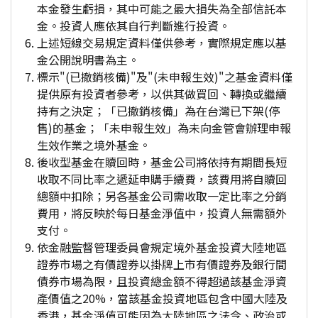
本金發生虧損，其中可能之最大損失為全部信託本
金。投資人應依其自行判斷進行投資。
上述短線交易規定資料僅供參考，實際規定應以基
金公開說明書為主。
標示"(已撤銷核備)"及"(未申報生效)"之基金資料僅
提供原有投資者參考，以供其做買回、轉換或繼續
持有之決定；「已撤銷核備」為在台灣已下架(停
售)的基金；「未申報生效」為未向金管會辦理申報
生效作業之境外基金。
後收型基金在贖回時，基金公司將依持有期間長短
收取不同比率之遞延申購手續費，該費用將自贖回
總額中扣除；另各基金公司需收取一定比率之分銷
費用，將反映於每日基金淨值中，投資人無需額外
支付。
依金融監督管理委員會規定境外基金投資大陸地區
證券市場之有價證券以掛牌上市有價證券及銀行間
債券市場為限，且投資總金額不得超過該基金淨資
產價值之20%，當該基金投資地區包含中國大陸及
香港，基金淨值可能因為大陸地區之法令、政治或