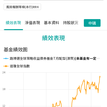
風險報酬等級(本行)RR4
績效表現
淨值表現
基本資料
持股狀況
配息狀況
申購
績效表現
基金績效圖
路博邁全球策略收益債券基金T月配型(澳幣)
(本基金有一定比重得投資於非投資等級之高風險債券且配息來源可能為本金)
道瓊全球指數
24
18
12