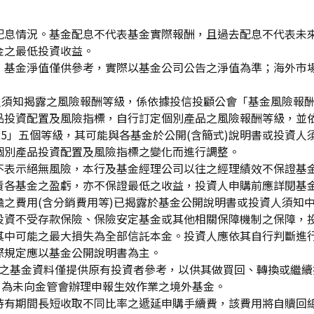
配息情況。基金配息不代表基金實際報酬，且過去配息不代表未
金之最低投資收益。
，基金淨值僅供參考，實際以基金公司公告之淨值為準；海外市
資人須知揭露之風險報酬等級，係依據投信投顧公會「基金風險報
品投資配置及風險指標，自行訂定個別產品之風險報酬等級，並依
「RR5」五個等級，其可能與各基金於公開(含簡式)說明書或投
個別產品投資配置及風險指標之變化而進行調整。
不表示絕無風險，本行及基金經理公司以往之經理績效不保證基
責各基金之盈虧，亦不保證最低之收益，投資人申購前應詳閱基
之費用(含分銷費用等)已揭露於基金公開說明書或投資人須知
投資不受存款保險、保險安定基金或其他相關保障機制之保障，
其中可能之最大損失為全部信託本金。投資人應依其自行判斷進
際規定應以基金公開說明書為主。
生效)"之基金資料僅提供原有投資者參考，以供其做買回、轉換或
」為未向金管會辦理申報生效作業之境外基金。
持有期間長短收取不同比率之遞延申購手續費，該費用將自贖回