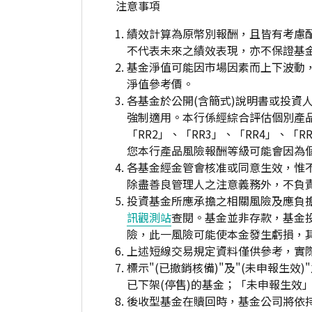
注意事項
績效計算為原幣別報酬，且皆有考慮
不代表未來之績效表現，亦不保證基
基金淨值可能因市場因素而上下波動
淨值參考價。
各基金於公開(含簡式)說明書或投
強制適用。本行係經綜合評估個別產
「RR2」、「RR3」、「RR4」、
您本行產品風險報酬等級可能會因為
各基金經金管會核准或同意生效，惟
除盡善良管理人之注意義務外，不負
投資基金所應承擔之相關風險及應負擔
訊觀測站
查閱。基金並非存款，基金
險，此一風險可能使本金發生虧損，
上述短線交易規定資料僅供參考，實
標示"(已撤銷核備)"及"(未申報
已下架(停售)的基金；「未申報生效
後收型基金在贖回時，基金公司將依