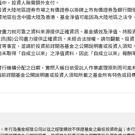
值中，投資人無需額外支付。
投資大陸地區證券市場之有價證券以掛牌上市有價證券及銀行間
投資地區包含中國大陸及香港，基金淨值可能因為大陸地區之法令
會盡力就可靠之資料來源提供正確資訊。基金績效及淨值、持股
資訊(股)公司盡力提供正確資訊。未經合法授權，請勿翻載。投
度等事宜，並請於投資前詳閱各基金之公開說明書或投資人須知
尚未取得「自成立以來」之淨值資料，因此「自成立以來」報酬
發行機構分配之日期，實際入帳日依受託人作業處理原則而可能
申購前詳閱基金公開說明書或投資人須知所載之基金所有特色或目
，本行及基金經理公司以往之經理績效不保證基金之最低投資收益；本行