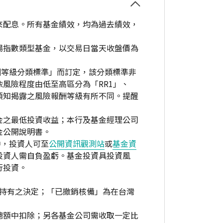
來配息。所有基金績效，均為過去績效，
場指數類型基金，以交易日當天收盤價為
酬等級分類標準」而訂定，該分類標準非
風險程度由低至高區分為「RR1」、
資人須知揭露之風險報酬等級有所不同。提醒
金之最低投資收益；本行及基金經理公司
金公開說明書。
中，投資人可至
公開資訊觀測站
或
基金資
投資人需自負盈虧。基金投資具投資風
行投資。
繼續持有之決定；「已撤銷核備」為在台灣
總額中扣除；另各基金公司需收取一定比