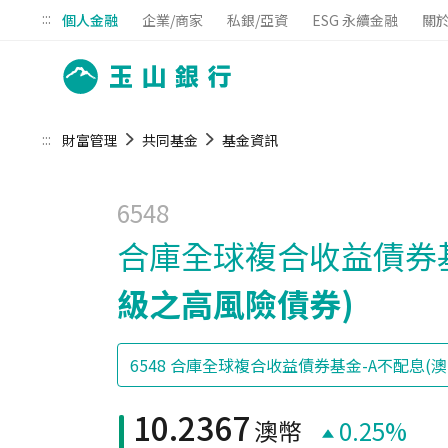
:::
個人金融
企業/商家
私銀/亞資
ESG 永續金融
關
:::
財富管理
共同基金
基金資訊
6548
合庫全球複合收益債券基
級之高風險債券)
10.2367
澳幣
0.25%