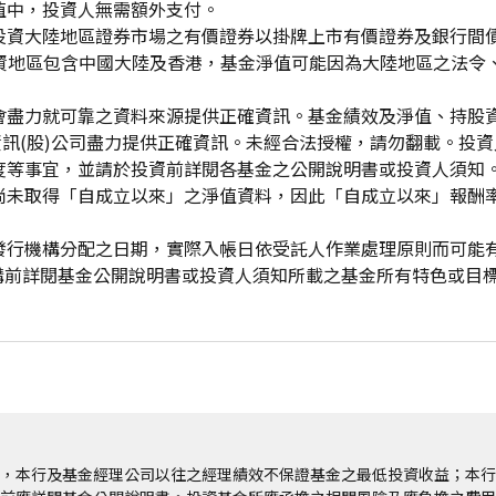
值中，投資人無需額外支付。
投資大陸地區證券市場之有價證券以掛牌上市有價證券及銀行間
投資地區包含中國大陸及香港，基金淨值可能因為大陸地區之法令
會盡力就可靠之資料來源提供正確資訊。基金績效及淨值、持股
資訊(股)公司盡力提供正確資訊。未經合法授權，請勿翻載。投
度等事宜，並請於投資前詳閱各基金之公開說明書或投資人須知
尚未取得「自成立以來」之淨值資料，因此「自成立以來」報酬
發行機構分配之日期，實際入帳日依受託人作業處理原則而可能
申購前詳閱基金公開說明書或投資人須知所載之基金所有特色或目
，本行及基金經理公司以往之經理績效不保證基金之最低投資收益；本行