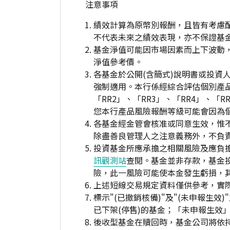
注意事項
績效計算為原幣別報酬，且皆有考慮
不代表未來之績效表現，亦不保證基
基金淨值可能因市場因素而上下波動
淨值參考價。
各基金於公開(含簡式)說明書或投
強制適用。本行係經綜合評估個別產
「RR2」、「RR3」、「RR4」、
您本行產品風險報酬等級可能會因為
各基金經金管會核准或同意生效，惟
除盡善良管理人之注意義務外，不負
投資基金所應承擔之相關風險及應負擔
訊觀測站
查閱。基金並非存款，基金
險，此一風險可能使本金發生虧損，
上述短線交易規定資料僅供參考，實
標示"(已撤銷核備)"及"(未申報
已下架(停售)的基金；「未申報生效
後收型基金在贖回時，基金公司將依