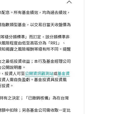
來配息。所有基金績效，均為過去績效，
場指數類型基金，以交易日當天收盤價為
酬等級分類標準」而訂定，該分類標準非
風險程度由低至高區分為「RR1」、
資人須知揭露之風險報酬等級有所不同。提醒
金之最低投資收益；本行及基金經理公司
金公開說明書。
中，投資人可至
公開資訊觀測站
或
基金資
投資人需自負盈虧。基金投資具投資風
行投資。
繼續持有之決定；「已撤銷核備」為在台灣
總額中扣除；另各基金公司需收取一定比