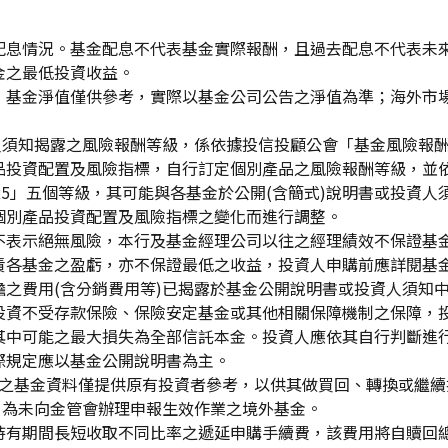
配息情況。基金配息不代表基金實際報酬，且過去配息不代表未
金之最低投資收益。
，基金淨值僅供參考，實際以基金公司公告之淨值為準；海外市
資人須知揭露之風險報酬等級，係依據投信投顧公會「基金風險報
品投資配置及風險指標，自行訂定個別產品之風險報酬等級，並依
「RR5」五個等級，其可能與各基金於公開(含簡式)說明書或投
個別產品投資配置及風險指標之變化而進行調整。
不表示絕無風險，本行及基金經理公司以往之經理績效不保證基
責各基金之盈虧，亦不保證最低之收益，投資人申購前應詳閱基
之費用(含分銷費用等)已揭露於基金公開說明書或投資人須知
投資不受存款保險、保險安定基金或其他相關保障機制之保障，
其中可能之最大損失為全部信託本金。投資人應依其自行判斷進
際規定應以基金公開說明書為主。
生效)"之基金資料僅提供原有投資者參考，以供其做買回、轉換或
」為未向金管會辦理申報生效作業之境外基金。
持有期間長短收取不同比率之遞延申購手續費，該費用將自贖回