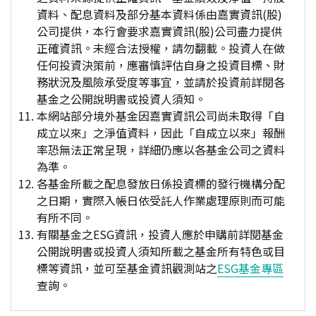
資料、配息資料及部分基本資料係由嘉實資訊(股)
公司提供，本行會要求嘉實資訊(股)公司盡力提供
正確資訊。未經合法授權，請勿翻載。投資人在做
任何投資決策前，應審慎評估自身之投資目標、財
務狀況及風險承受度等事宜，並請於投資前詳閱各
基金之公開說明書或投資人須知。
本網站部分境外基金因嘉實資訊公司尚未取得「自
成立以來」之淨值資料，因此「自成立以來」報酬
率恐無法正常呈現，詳細仍應以各基金公司之資料
為準。
各基金所載之配息發放日係投資標的發行機構分配
之日期，實際入帳日依受託人作業處理原則而可能
有所不同。
有關基金之ESG資訊，投資人應於申購前詳閱基金
公開說明書或投資人須知所載之基金所有特色或目
標等資訊，並可至基金資訊觀測站之
ESG基金專區
查詢。