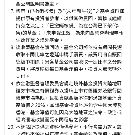
金公開說明書為主。
標示"(已撤銷核備)"及"(未申報生效)"之基金資料僅
提供原有投資者參考，以供其做買回、轉換或繼續
持有之決定；「已撤銷核備」為在台灣已下架(停
售)的基金；「未申報生效」為未向金管會辦理申報
生效作業之境外基金。
後收型基金在贖回時，基金公司將依持有期間長短
收取不同比率之遞延申購手續費，該費用將自贖回
總額中扣除；另各基金公司需收取一定比率之分銷
費用，將反映於每日基金淨值中，投資人無需額外
支付。
依金融監督管理委員會規定境外基金投資大陸地區
證券市場之有價證券以掛牌上市有價證券及銀行間
債券市場為限，且投資總金額不得超過該基金淨資
產價值之20%，當該基金投資地區包含中國大陸及
香港，基金淨值可能因為大陸地區之法令、政治或
經濟環境改變而受不同程度之影響。
本網站所提供之資料僅供參考，本行會盡力就可靠
之資料來源提供正確資訊。基金績效及淨值、持股