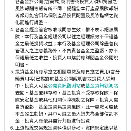
各基金於公開(含簡式)說明書或投資人須知揭露之
風險報酬等級有所不同。提醒您本行產品風險報酬
等級可能會因為個別產品投資配置及風險指標之變
化而進行調整。
各基金經金管會核准或同意生效，惟不表示絕無風
險，本行及基金經理公司以往之經理績效不保證基
金之最低投資收益；本行及基金經理公司除盡善良
管理人之注意義務外，不負責各基金之盈虧，亦不
保證最低之收益，投資人申購前應詳閱基金公開說
明書。
投資基金所應承擔之相關風險及應負擔之費用(含分
銷費用等)已揭露於基金公開說明書或投資人須知
中，投資人可至
公開資訊觀測站
或
基金資訊觀測站
查閱。基金並非存款，基金投資不受存款保險、保
險安定基金或其他相關保障機制之保障，投資人需
自負盈虧。基金投資具投資風險，此一風險可能使
本金發生虧損，其中可能之最大損失為全部信託本
金。投資人應依其自行判斷進行投資。
上述短線交易規定資料僅供參考，實際規定應以基