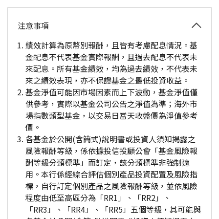
注意事項
績效計算為原幣別報酬，且皆有考慮配息情況。基
金配息不代表基金實際報酬，且過去配息不代表未
來配息。所有基金績效，均為過去績效，不代表未
來之績效表現，亦不保證基金之最低投資收益。
基金淨值可能因市場因素而上下波動，基金淨值僅
供參考，實際以基金公司公告之淨值為準；海外市
場指數類型基金，以交易日當天收盤價為淨值參考
價。
各基金於公開(含簡式)說明書或投資人須知揭露之
風險報酬等級，係依據投信投顧公會「基金風險報
酬等級分類標準」而訂定，該分類標準非強制適
用。本行係經綜合評估個別產品投資配置及風險指
標，自行訂定個別產品之風險報酬等級，並依風險
程度由低至高區分為「RR1」、「RR2」、
「RR3」、「RR4」、「RR5」五個等級，其可能與