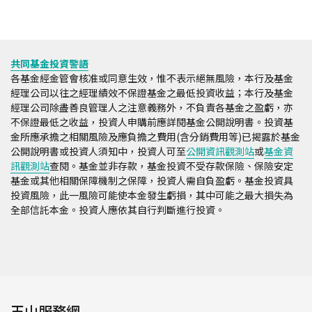
共同基金投資警語
各基金經金管會核准或同意生效，惟不表示絕無風險，本行及基金
經理公司以往之經理績效不保證基金之最低投資收益；本行及基金
經理公司除盡善良管理人之注意義務外，不負責各基金之盈虧，亦
不保證最低之收益，投資人申購前應詳閱基金公開說明書。投資基
金所應承擔之相關風險及應負擔之費用(含分銷費用等)已揭露於基金
公開說明書或投資人須知中，投資人可至
公開資訊觀測站
或
基金資
訊觀測站
查閱。基金並非存款，基金投資不受存款保險、保險安定
基金或其他相關保障機制之保障，投資人需自負盈虧。基金投資具
投資風險，此一風險可能使本金發生虧損，其中可能之最大損失為
全部信託本金。投資人應依其自行判斷進行投資。
玉山服務網