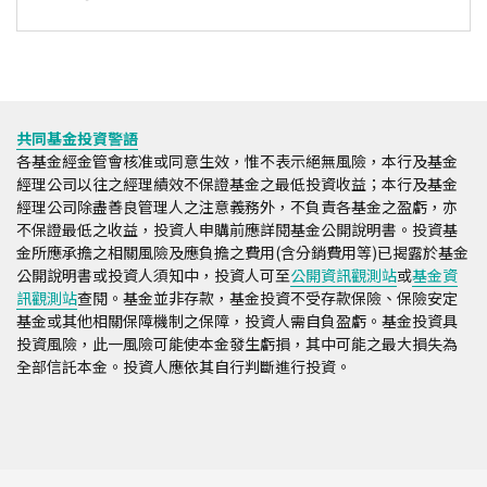
共同基金投資警語
各基金經金管會核准或同意生效，惟不表示絕無風險，本行及基金
經理公司以往之經理績效不保證基金之最低投資收益；本行及基金
經理公司除盡善良管理人之注意義務外，不負責各基金之盈虧，亦
不保證最低之收益，投資人申購前應詳閱基金公開說明書。投資基
金所應承擔之相關風險及應負擔之費用(含分銷費用等)已揭露於基金
公開說明書或投資人須知中，投資人可至
公開資訊觀測站
或
基金資
訊觀測站
查閱。基金並非存款，基金投資不受存款保險、保險安定
基金或其他相關保障機制之保障，投資人需自負盈虧。基金投資具
投資風險，此一風險可能使本金發生虧損，其中可能之最大損失為
全部信託本金。投資人應依其自行判斷進行投資。