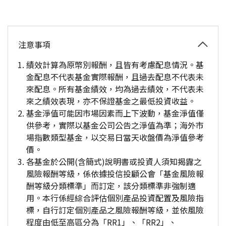
注意事項
績效計算為原幣別報酬，且皆有考慮配息情況。基
金配息不代表基金實際報酬，且過去配息不代表未
來配息。所有基金績效，均為過去績效，不代表未
來之績效表現，亦不保證基金之最低投資收益。
基金淨值可能因市場因素而上下波動，基金淨值僅
供參考，實際以基金公司公告之淨值為準；海外市
場指數類型基金，以交易日當天收盤價為淨值參考
價。
各基金於公開(含簡式)說明書或投資人須知揭露之
風險報酬等級，係依據投信投顧公會「基金風險報
酬等級分類標準」而訂定，該分類標準非強制適
用。本行係經綜合評估個別產品投資配置及風險指
標，自行訂定個別產品之風險報酬等級，並依風險
程度由低至高區分為「RR1」、「RR2」、