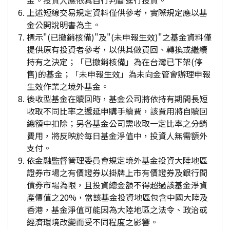
金。投資人應依其自行判斷進行投資。
上述短線交易規定資料僅供參考，實際規定應以基
金公開說明書為主。
標示"(已撤銷核備)"及"(未申報生效)"之基金資料僅
提供原有投資者參考，以供其做買回、轉換或繼續
持有之決定；「已撤銷核備」為在台灣已下架(停
售)的基金；「未申報生效」為未向金管會辦理申報
生效作業之境外基金。
後收型基金在贖回時，基金公司將依持有期間長短
收取不同比率之遞延申購手續費，該費用將自贖回
總額中扣除；另各基金公司需收取一定比率之分銷
費用，將反映於每日基金淨值中，投資人無需額外
支付。
依金融監督管理委員會規定境外基金投資大陸地區
證券市場之有價證券以掛牌上市有價證券及銀行間
債券市場為限，且投資總金額不得超過該基金淨資
產價值之20%，當該基金投資地區包含中國大陸及
香港，基金淨值可能因為大陸地區之法令、政治或
經濟環境改變而受不同程度之影響。