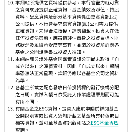
本網站所提供之資料僅供參考，本行會盡力就可靠
之資料來源提供正確資訊。基金績效及淨值、持股
資料、配息資料及部分基本資料係由嘉實資訊(股)
公司提供，本行會要求嘉實資訊(股)公司盡力提供
正確資訊。未經合法授權，請勿翻載。投資人在做
任何投資決策前，應審慎評估自身之投資目標、財
務狀況及風險承受度等事宜，並請於投資前詳閱各
基金之公開說明書或投資人須知。
本網站部分境外基金因嘉實資訊公司尚未取得「自
成立以來」之淨值資料，因此「自成立以來」報酬
率恐無法正常呈現，詳細仍應以各基金公司之資料
為準。
各基金所載之配息發放日係投資標的發行機構分配
之日期，實際入帳日依受託人作業處理原則而可能
有所不同。
有關基金之ESG資訊，投資人應於申購前詳閱基金
公開說明書或投資人須知所載之基金所有特色或目
標等資訊，並可至基金資訊觀測站之
ESG基金專區
查詢。