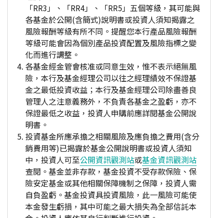
「RR3」、「RR4」、「RR5」五個等級，其可能與
各基金於公開(含簡式)說明書或投資人須知揭露之
風險報酬等級有所不同。提醒您本行產品風險報酬
等級可能會因為個別產品投資配置及風險指標之變
化而進行調整。
各基金經金管會核准或同意生效，惟不表示絕無風
險，本行及基金經理公司以往之經理績效不保證基
金之最低投資收益；本行及基金經理公司除盡善良
管理人之注意義務外，不負責各基金之盈虧，亦不
保證最低之收益，投資人申購前應詳閱基金公開說
明書。
投資基金所應承擔之相關風險及應負擔之費用(含分
銷費用等)已揭露於基金公開說明書或投資人須知
中，投資人可至
公開資訊觀測站
或
基金資訊觀測站
查閱。基金並非存款，基金投資不受存款保險、保
險安定基金或其他相關保障機制之保障，投資人需
自負盈虧。基金投資具投資風險，此一風險可能使
本金發生虧損，其中可能之最大損失為全部信託本