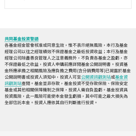
共同基金投資警語
各基金經金管會核准或同意生效，惟不表示絕無風險，本行及基金
經理公司以往之經理績效不保證基金之最低投資收益；本行及基金
經理公司除盡善良管理人之注意義務外，不負責各基金之盈虧，亦
不保證最低之收益，投資人申購前應詳閱基金公開說明書。投資基
金所應承擔之相關風險及應負擔之費用(含分銷費用等)已揭露於基金
公開說明書或投資人須知中，投資人可至
公開資訊觀測站
或
基金資
訊觀測站
查閱。基金並非存款，基金投資不受存款保險、保險安定
基金或其他相關保障機制之保障，投資人需自負盈虧。基金投資具
投資風險，此一風險可能使本金發生虧損，其中可能之最大損失為
全部信託本金。投資人應依其自行判斷進行投資。