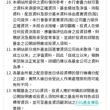
本網站所提供之資料僅供參考，本行會盡力就可靠
之資料來源提供正確資訊。基金績效及淨值、持股
資料、配息資料及部分基本資料係由嘉實資訊(股)
公司提供，本行會要求嘉實資訊(股)公司盡力提供
正確資訊。未經合法授權，請勿翻載。投資人在做
任何投資決策前，應審慎評估自身之投資目標、財
務狀況及風險承受度等事宜，並請於投資前詳閱各
基金之公開說明書或投資人須知。
本網站部分境外基金因嘉實資訊公司尚未取得「自
成立以來」之淨值資料，因此「自成立以來」報酬
率恐無法正常呈現，詳細仍應以各基金公司之資料
為準。
各基金所載之配息發放日係投資標的發行機構分配
之日期，實際入帳日依受託人作業處理原則而可能
有所不同。
有關基金之ESG資訊，投資人應於申購前詳閱基金
公開說明書或投資人須知所載之基金所有特色或目
標等資訊，並可至基金資訊觀測站之
ESG基金專區
查詢。