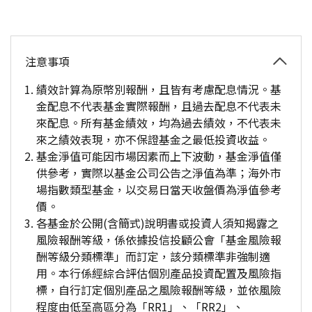
注意事項
績效計算為原幣別報酬，且皆有考慮配息情況。基
金配息不代表基金實際報酬，且過去配息不代表未
來配息。所有基金績效，均為過去績效，不代表未
來之績效表現，亦不保證基金之最低投資收益。
基金淨值可能因市場因素而上下波動，基金淨值僅
供參考，實際以基金公司公告之淨值為準；海外市
場指數類型基金，以交易日當天收盤價為淨值參考
價。
各基金於公開(含簡式)說明書或投資人須知揭露之
風險報酬等級，係依據投信投顧公會「基金風險報
酬等級分類標準」而訂定，該分類標準非強制適
用。本行係經綜合評估個別產品投資配置及風險指
標，自行訂定個別產品之風險報酬等級，並依風險
程度由低至高區分為「RR1」、「RR2」、