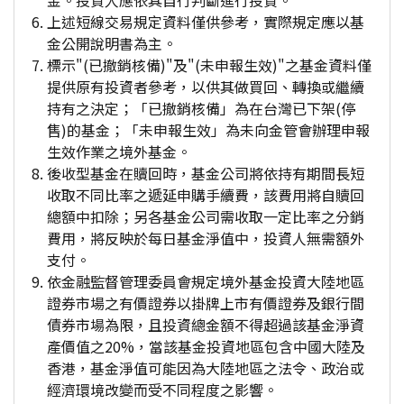
金。投資人應依其自行判斷進行投資。
上述短線交易規定資料僅供參考，實際規定應以基
金公開說明書為主。
標示"(已撤銷核備)"及"(未申報生效)"之基金資料僅
提供原有投資者參考，以供其做買回、轉換或繼續
持有之決定；「已撤銷核備」為在台灣已下架(停
售)的基金；「未申報生效」為未向金管會辦理申報
生效作業之境外基金。
後收型基金在贖回時，基金公司將依持有期間長短
收取不同比率之遞延申購手續費，該費用將自贖回
總額中扣除；另各基金公司需收取一定比率之分銷
費用，將反映於每日基金淨值中，投資人無需額外
支付。
依金融監督管理委員會規定境外基金投資大陸地區
證券市場之有價證券以掛牌上市有價證券及銀行間
債券市場為限，且投資總金額不得超過該基金淨資
產價值之20%，當該基金投資地區包含中國大陸及
香港，基金淨值可能因為大陸地區之法令、政治或
經濟環境改變而受不同程度之影響。