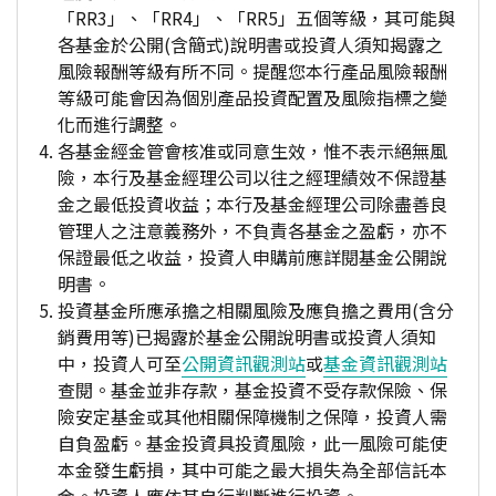
「RR3」、「RR4」、「RR5」五個等級，其可能與
各基金於公開(含簡式)說明書或投資人須知揭露之
風險報酬等級有所不同。提醒您本行產品風險報酬
等級可能會因為個別產品投資配置及風險指標之變
化而進行調整。
各基金經金管會核准或同意生效，惟不表示絕無風
險，本行及基金經理公司以往之經理績效不保證基
金之最低投資收益；本行及基金經理公司除盡善良
管理人之注意義務外，不負責各基金之盈虧，亦不
保證最低之收益，投資人申購前應詳閱基金公開說
明書。
投資基金所應承擔之相關風險及應負擔之費用(含分
銷費用等)已揭露於基金公開說明書或投資人須知
中，投資人可至
公開資訊觀測站
或
基金資訊觀測站
查閱。基金並非存款，基金投資不受存款保險、保
險安定基金或其他相關保障機制之保障，投資人需
自負盈虧。基金投資具投資風險，此一風險可能使
本金發生虧損，其中可能之最大損失為全部信託本